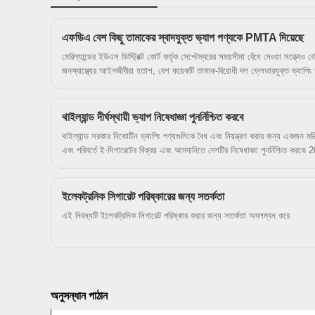
এফডিএ বেশ কিছু তামাকের স্বাদযুক্ত ভ্যাপ পণ্যকে PMTA দিয়েছে
মেরিল্যান্ডের ইউএস ডিস্ট্রিক্ট কোর্ট কর্তৃক সেপ্টেম্বরের সময়সীমা বেঁধে দেওয়া সত্ত্বে
জনস্বাস্থ্যের আইনজীবীরা হতাশ, বেশ কয়েকটি তামাক-বিরোধী দল ফ্লেভারযুক্ত ভ্যাপিং 
সংস্থাকে চাপ দিচ্ছে। সদ্য অনুমোদিত লজিকের বিষয়ে প্রযুক্তি পণ্য, এফডিএ বলেছে য
কিশোরদের কাছে কম আকর্ষণীয় হতে পারে এবং সম্ভবত ঐতিহ্যবাহী সিগারেটের বিকল্প খুঁজ
পারে। সংস্থাটি যোগ করেছে যে প্রাপ্তবয়স্কদের জন্য তাদের ধূমপান ত্যাগের সুবিধাগুল
থাইল্যান্ড দীর্ঘস্থায়ী ভ্যাপ নিষেধাজ্ঞা পুনর্নিশ্চিত করবে
একইভাবে, সোসাইটি ফর রিসার্চ অন নিকোটিন অ্যান্ড টোব্যাকো (এসআরএনটি) এর পনের জ
থাইল্যান্ড সরকার নিকোটিন ভ্যাপিং পণ্যগুলিকে বৈধ এবং নিয়ন্ত্রণ করার জন্য একজন মন্ত্রি
প্রকাশ করেছেন যা ই-এর সুবিধাগুলি ওজন করার গুরুত্ব তুলে ধরেছে। সিগারেট তাদের ঝু
এবং পরিবর্তে ই-সিগারেটের বিক্রয় এবং আমদানিতে দেশটির নিষেধাজ্ঞা পুনর্নিশ্চিত করবে৷ 
বিবেচনা.
কার্যকর হয়েছে এবং এর ফলে কুখ্যাতভাবে অতি উৎসাহী প্রয়োগ হয়েছে।
ইলেকট্রনিক সিগারেট পরিষ্কারের জন্য সতর্কতা
এই নিবন্ধটি ইলেকট্রনিক সিগারেট পরিষ্কার করার জন্য সতর্কতা অবলম্বন করে
অনুসন্ধান পাঠান