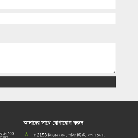
আমাদের সাথে যোগাযোগ করুন
 ভ্যাপ 400-
নং 2153 জিহুয়ান রোড, শাজিং স্ট্রিট, বাওান জেলা,
্রহ করে