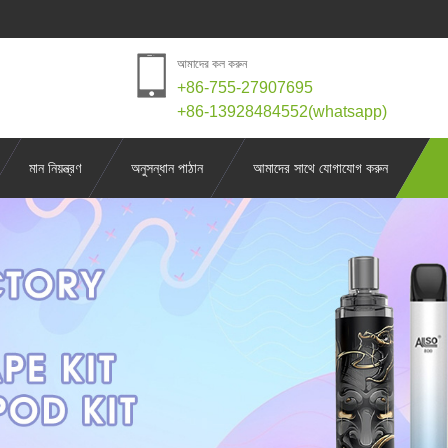
আমাদের কল করুন
+86-755-27907695
+86-13928484552(whatsapp)
মান নিয়ন্ত্রণ
অনুসন্ধান পাঠান
আমাদের সাথে যোগাযোগ করুন