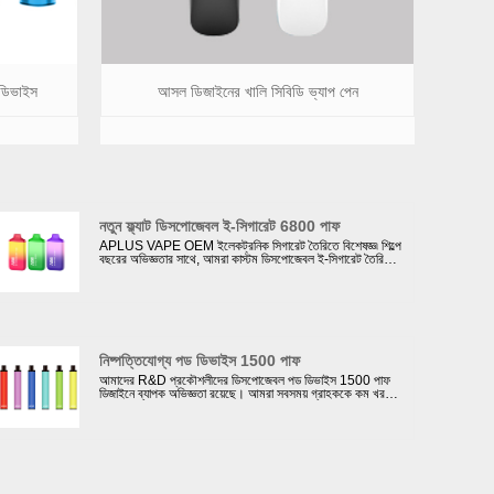
 ডিভাইস
আসল ডিজাইনের খালি সিবিডি ভ্যাপ পেন
নতুন ফ্ল্যাট ডিসপোজেবল ই-সিগারেট 6800 পাফ
APLUS VAPE OEM ইলেকট্রনিক সিগারেট তৈরিতে বিশেষজ্ঞ৷ শিল্পে
বছরের অভিজ্ঞতার সাথে, আমরা কাস্টম ডিসপোজেবল ই-সিগারেট তৈরি
করতে চাওয়া গ্রাহকদের জন্য একটি বিশ্বস্ত অংশীদার হিসাবে নিজেদেরকে
প্রতিষ্ঠিত করেছি৷ আমাদের R&D টিম একটি নতুন ফ্ল্যাট ডিসপোজেবল ই-
সিগারেট 6800puffs ডিজাইন করেছে এবং পেয়েছি৷ আমাদের
ক্লায়েন্টদের থেকে উচ্চ মূল্যায়ন. আমরা এই ই-সিগারেটের শরীরে বিভিন্ন
পৃষ্ঠের চিকিত্সা করতে পারি, উদাহরণস্বরূপ, রাবার তেল দিয়ে স্প্রে করা
গ্রেডিয়েন্ট রঙ; একক রঙ বার্ণিশ সঙ্গে আঁকা; গ্রেডিয়েন্ট রং সঙ্গে
anodized.
নিষ্পত্তিযোগ্য পড ডিভাইস 1500 পাফ
আমাদের R&D প্রকৌশলীদের ডিসপোজেবল পড ডিভাইস 1500 পাফ
ডিজাইনে ব্যাপক অভিজ্ঞতা রয়েছে। আমরা সবসময় গ্রাহককে কম খরচে
প্রতিযোগিতামূলক এবং উচ্চ মানের নিষ্পত্তিযোগ্য পড ডিভাইস সরবরাহ
করি। আমাদের কোম্পানি 4টি স্বয়ংক্রিয় উত্পাদন লাইন স্থাপনে বিনিয়োগ
করেছে, এবং একটি সম্পূর্ণ এবং পরিপক্ক ই-সিগারেট R&D টিম পাশাপাশি
উত্পাদন সমর্থনকারী সিস্টেম রয়েছে, গ্রাহকদের ই-সিগারেটের ওয়ান-স্টপ
সমাধান প্রদান করে। আমাদের ভ্যাপিং পণ্যগুলিকে স্থিতিশীল মানের
নিশ্চিত করার জন্য আমরা নির্ভরযোগ্য সরবরাহকারীদের থেকে নির্বাচন
করেছি।