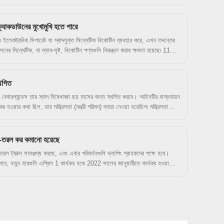
্যাকডাউনের মুখোমুখি হতে পারে
েকট্রনিক সিগারেট যা স্বাদযুক্ত সিন্থেটিক নিকোটিন ব্যবহার করে, এখন তদন্তের
নের সিন্থেটিক, বা ল্যাব-সৃষ্ট, নিকোটিন পণ্যগুলি নিয়ন্ত্রণ করার ক্ষমতা রয়েছে৷ 11
নিকোটিনের উপর এফডিএ নিয়ন্ত্রক ক্ষমতা প্রদান করে আইনে স্বাক্ষরিত হয়েছিল, যাকে
ধুমাত্র তামাক-ভিত্তিক নিকোটিন ধারণকারী পণ্য নিয়ন্ত্রণ করার ক্ষমতা ছিল। পাফ বার
সরি অনুমোদন না নিয়ে তাদের নিকোটিন-ভিত্তিক পণ্য বিক্রি চালিয়ে যাওয়ার জন্য এই
্থগিত
নেদারল্যান্ডস তার স্বাদ নিষেধাজ্ঞা ছয় মাসের জন্য স্থগিত করবে। আইনটির বাস্তবায়ন
 হওয়ার কথা ছিল, ডাচ মন্ত্রিসভা (মন্ত্রী পরিষদ) দ্বারা নেওয়া হয়েছিল৷ মন্ত্রিসভা
ুধুমাত্র তামাক-গন্ধযুক্ত বিক্রির অনুমতি দেবে৷ vaping পণ্য। বিধিনিষেধ কার্যকর করার
যান্ড দ্য এনভায়রনমেন্ট (RIVM) অনুমোদিত স্বাদের একটি তালিকা তৈরি করেছে, যেটি
 ফ্লেভার নিষিদ্ধ করার জন্য উত্পাদিত তালিকার উপর ভিত্তি করে। এসগবন্ড বলছে এই
-তরল কর কমানো হয়েছে
োরোন এবং পাইরিডিন" কার্সিনোজেনিক হিসাবে পরিচিত।
রল ট্যাক্স সামঞ্জস্য করছে, এবং এবার পরিবর্তনগুলি ভ্যাপিং গ্রাহকদের পক্ষে হবে।
 পরে, নতুন হারগুলি এপ্রিল 1 কার্যকর হবে৷ 2022 সালের জানুয়ারীতে কার্যকর হওয়া
সেট করা ই-তরলগুলির উপর কর কমিয়ে দিয়েছে৷ নিকোটিন ধারণকারী ই-তরলগুলির উপর করের
মিলিলিটার থেকে €0.13-এ হ্রাস পাবে এবং শূন্য-নিকোটিন ই-তরল ট্যাক্স
্যাপ ট্যাক্সের হার নিয়ে অবিরাম অনিশ্চয়তা রয়েছে, সংসদ প্রায় প্রতিটি নতুন
রে। রাজনৈতিক নেতাদের মনে হয় ভবিষ্যতের জন্য পরিকল্পনা করার চেষ্টা করা ছোট
তি নেই যারা কেবল আকর্ষণীয় পণ্য চান যা তাদের ধূমপান এড়াতে সহায়তা করে।