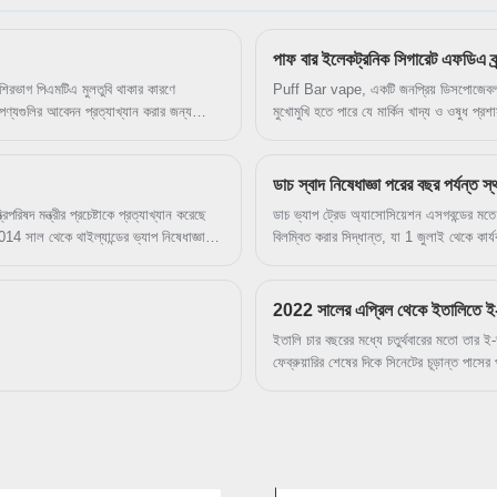
আমাদের কোম্পানি ক্লায়েন্টদের যেমন CE, FC, MSDS, UN38.3,
ROHS ইত্যাদি সম্পর্কিত সার্টিফিকেট প্রদান করতে পারে।
পাফ বার ইলেকট্রনিক সিগারেট এফডিএ ক্র
ও বেশিরভাগ পিএমটিএ মুলতুবি থাকার কারণে
Puff Bar vape, একটি জনপ্রিয় ডিসপোজেবল ইল
পণ্যগুলির আবেদন প্রত্যাখ্যান করার জন্য
মুখোমুখি হতে পারে যে মার্কিন খাদ্য ও ওষুধ প্রশাস
ে সেগুলি কেবলমাত্র তামাকের স্বাদযুক্ত, তারা
মার্চ, একটি নতুন ফেডারেল ব্যয় বিল সিন্থেটিক 
ছেন প্রাপ্তবয়স্ক ধূমপায়ীদের জন্য উপকারী হতে
তামাক-মুক্ত নিকোটিনও বলা হয়। পূর্বে, FDA শু
ি সম্ভবত তরুণদের ঝুঁকির চেয়ে বেশি।
সহ অনেক ই-সিগারেট নির্মাতারা এফডিএ থেকে সরা
ডাচ স্বাদ নিষেধাজ্ঞা পরের বছর পর্যন্ত স
ন প্রাক্তন রাষ্ট্রপতি সম্প্রতি একটি নিবন্ধ
ফাঁকটি ব্যবহার করেছিল।
পরিষদ মন্ত্রীর প্রচেষ্টাকে প্রত্যাখ্যান করেছে
ডাচ ভ্যাপ ট্রেড অ্যাসোসিয়েশন এসগবন্ডের মতে 
ঁকির বিরুদ্ধে, যখন বিতর্ক এবং vape প্রবিধান
2014 সাল থেকে থাইল্যান্ডের ভ্যাপ নিষেধাজ্ঞা
বিলম্বিত করার সিদ্ধান্ত, যা 1 জুলাই থেকে কার্যকর
দ্বারা গত মে মাসে অনুমোদিত স্বাদ নিষেধাজ্ঞা শ
জন্য, ন্যাশনাল ইনস্টিটিউট ফর পাবলিক হেলথ অ্
এসিগবন্ড বলেছে যে হেলথ কানাডা তার পরিকল্পিত
2022 সালের এপ্রিল থেকে ইতালিতে ই
তালিকায় দুটি স্বাদ অন্তর্ভুক্ত ছিল "আইসোফ
ইতালি চার বছরের মধ্যে চতুর্থবারের মতো তার ই-ত
ফেব্রুয়ারির শেষের দিকে সিনেটের চূড়ান্ত পাসের
নির্ধারিত বৃদ্ধি বাতিল করে দেশটি 2021 সালে 
হার €0.175 (ইউ.এস. সমতুল্য: $0.19) প্রতি 
€0.13/mL থেকে €-এ কমে যাবে ¬0.08. ইতালিতে ভ
বার্ষিক বাজেটে এলোমেলোভাবে তাদের পরিবর্তন ক
ব্যবসার প্রতি বা ভোক্তাদের জন্য কোন সহানুভূ