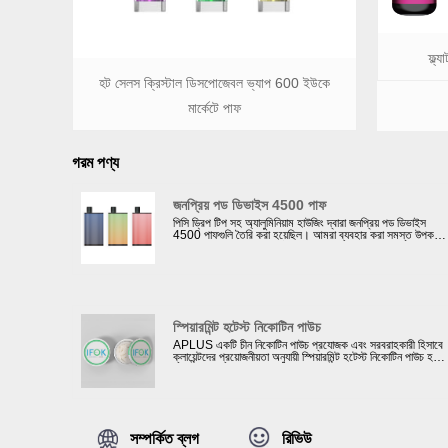
ফ্ল্
হট সেলস ক্রিস্টাল ডিসপোজেবল ভ্যাপ 600 ইউকে
মার্কেটে পাফ
গরম পণ্য
জনপ্রিয় পড ডিভাইস 4500 পাফ
পিসি ড্রিপ টিপ সহ অ্যালুমিনিয়াম হাউজিং দ্বারা জনপ্রিয় পড ডিভাইস
4500 পাফগুলি তৈরি করা হয়েছিল। আমরা ব্যবহার করা সমস্ত উপকরণ
ROHS মান মেনে চলে। পৃষ্ঠ চিকিত্সা গ্রাহকদের পছন্দ অনুযায়ী কাস্টমাই
করা যেতে পারে: স্টিকার বা রাবার তেল পেইন্টিং সঙ্গে.
স্পিয়ারমিন্ট হটেস্ট নিকোটিন পাউচ
APLUS একটি চীন নিকোটিন পাউচ প্রযোজক এবং সরবরাহকারী হিসাবে
ক্লায়েন্টদের প্রয়োজনীয়তা অনুযায়ী স্পিয়ারমিন্ট হটেস্ট নিকোটিন পাউচ হতে
পারে। নিকোটিন পাউচ/স্নাস এবং আমাদের দৈনিক আউটপুট নাগালের জন্য
20টি উত্পাদন লাইন রয়েছে। উন্নত মেশিনের সাহায্যে এবং জার্মানি থেকে
কাঁচামাল ক্রয় করে, আমরা তৈরি প্রতিটি স্নাস/নিকোটিন পাউচ কঠোর
পরীক্ষায় উত্তীর্ণ হয় এবং আমাদের মান মান ও নিরাপত্তা মেনে চলে।
আমাদের স্নাস/নিকোটিন পাউচের গুণমান এবং গন্ধ যেকোনো বড় ব্র্যান্ডের
সাথে প্রতিযোগিতা করতে পারে।
সম্পর্কিত ব্লগ
রিভিউ