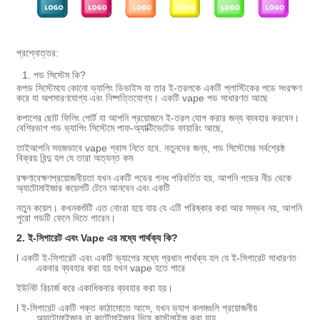
প্রশ্নোত্তর:
1. পড সিস্টেম কি?
ক
পড সিস্টেম
যে কোনো ভ্যাপিং ডিভাইস যা তার ই-তরলকে একটি প্লাস্টিকের পডে সংরক্ষণ
করে যা অপসারণযোগ্য এবং নিষ্পত্তিযোগ্য। একটি vape পড সাধারণত আছে
ক
পাশের ছোট ফিলিং পোর্ট যা আপনি প্রয়োজনে ই-তরল যোগ করার জন্য ব্যবহার করবেন।
বেশিরভাগ পড ভ্যাপিং সিস্টেমে পাফ-অ্যাক্টিভেটেড ফায়ারিং আছে,
তাই
আপনি সহজভাবে vape শ্বাস নিতে হবে. নতুনদের জন্য, পড সিস্টেমের সর্বশ্রেষ্ঠ
বিক্রয় বিন্দু হল যে তারা অত্যন্ত কম
রক্ষণাবেক্ষণ
প্রয়োজনীয়তা যখন একটি পডের গন্ধ পরিবর্তিত হয়, আপনি পডের নীচ থেকে
অ্যাটোমাইজার কয়েলটি টেনে আনবেন এবং একটি
নতুন কয়েল। কখন
ক
শুঁটি এত নোংরা হয়ে যায় যে এটি পরিষ্কার করা আর সম্ভব নয়, আপনি
পুরো পডটি ফেলে দিতে পারেন।
2. ই-সিগারেট এবং Vape এর মধ্যে পার্থক্য কি?
l একটি ই-সিগারেট এবং একটি ভ্যাপের মধ্যে প্রধান পার্থক্য হল যে ই-সিগারেট সাধারণত
একবার ব্যবহার করা হয় যখন vape হতে পারে
ইউনিট রিচার্জ করে একাধিকবার ব্যবহার করা হয়।
l ই-সিগারেট একটি শক্ত কাঠামোতে আসে, যখন ভ্যাপ কলমগুলি প্রয়োজনীয়
অ্যাটোমাইজার বা কার্টোমাইজার দিয়ে কাস্টমাইজ করা যায়