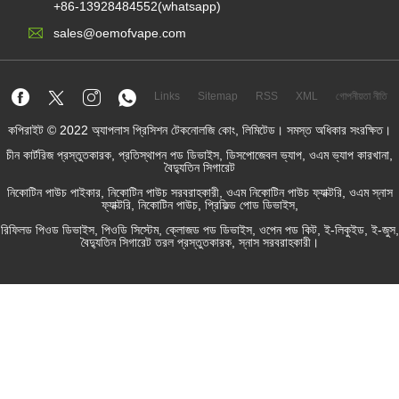
+86-13928484552(whatsapp)
sales@oemofvape.com
Links
Sitemap
RSS
XML
গোপনীয়তা নীতি
কপিরাইট © 2022 অ্যাপলাস প্রিসিশন টেকনোলজি কোং, লিমিটেড। সমস্ত অধিকার সংরক্ষিত।
চীন কার্টরিজ প্রস্তুতকারক, প্রতিস্থাপন পড ডিভাইস, ডিসপোজেবল ভ্যাপ, ওএম ভ্যাপ কারখানা,
বৈদ্যুতিন সিগারেট
নিকোটিন পাউচ পাইকার, নিকোটিন পাউচ সরবরাহকারী, ওএম নিকোটিন পাউচ ফ্যাক্টরি, ওএম স্নাস
ফ্যাক্টরি, নিকোটিন পাউচ, প্রিফিল্ড পোড ডিভাইস,
রিফিলড পিওড ডিভাইস, পিওডি সিস্টেম, ক্লোজড পড ডিভাইস, ওপেন পড কিট, ই-লিকুইড, ই-জুস,
বৈদ্যুতিন সিগারেট তরল প্রস্তুতকারক, স্নাস সরবরাহকারী।