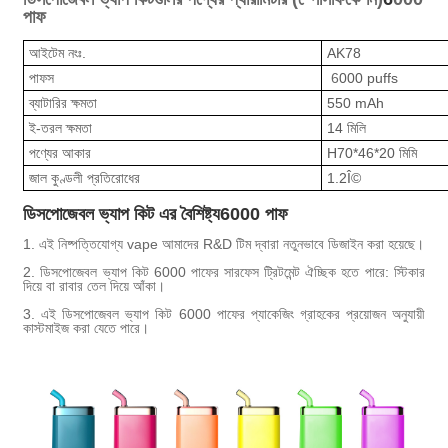
পাফ
আইটেম নংঃ.
AK78
পাফস
6
000 puffs
ব্যাটারির ক্ষমতা
550 mAh
ই-তরল ক্ষমতা
14 মিলি
পণ্যের আকার
H70*46
*20 মিমি
জাল কুণ্ডলী প্রতিরোধের
1.2Î©
ডিসপোজেবল ভ্যাপ কিট এর বৈশিষ্ট্য
6
000 পাফ
1. এই নিষ্পত্তিযোগ্য vape আমাদের R&D টিম দ্বারা নতুনভাবে ডিজাইন করা হয়েছে।
2. ডিসপোজেবল ভ্যাপ কিট 6000 পাফের সারফেস ট্রিটমেন্ট ঐচ্ছিক হতে পারে: স্টিকার
দিয়ে বা রাবার তেল দিয়ে আঁকা।
3. এই ডিসপোজেবল ভ্যাপ কিট 6000 পাফের প্যাকেজিং গ্রাহকের প্রয়োজন অনুযায়ী
কাস্টমাইজ করা যেতে পারে।