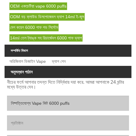
OEM একচেটিয়া vape 6000 puffs
ODM বড় ক্লাউড ডিসপোজেবল ভ্যাপ 14ml ই-জুস
মেশ কয়েল 6000 পাফ পড সিস্টেম
14ml তেল ট্যাঙ্ক সহ রিচার্জেবল 6000 পাফ ভ্যাপ
সম্পর্কিত বিভাগ
অরিজিনাল ডিজাইন Vape
ভ্যাপ পেন
অনুসন্ধান পাঠান
নীচের ফর্মে আপনার তদন্ত দিতে নির্দ্বিধায় দয়া করে. আমরা আপনাকে 24 ঘন্টার
মধ্যে উত্তর দেব।