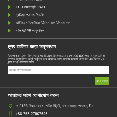
TPD কমপ্লায়েন্ট VAPE
প্রতিস্থাপন পড ডিভাইস
অরিজিনাল ডিজাইনের Vape এবং Vape পেন
খালি VAPE আনুষাঙ্গিক
মূল্য তালিকা জন্য অনুসন্ধান
ডিসপোজেবল ভ্যাপ, রিপ্লেসমেন্ট পড ডিভাইস, ডিসপোজেবল ভ্যাপ 400-600 পাফ বা মূল্য তালিকা
সম্পর্কে অনুসন্ধানের জন্য, অনুগ্রহ করে আমাদের কাছে আপনার ইমেলটি ছেড়ে দিন এবং আমরা 24
ঘন্টার মধ্যে যোগাযোগ করব।
আমাদের সাথে যোগাযোগ করুন
নং 2153 জিহুয়ান রোড, শাজিং স্ট্রিট, বাওান জেলা, শেনজেন, চীন
+86-755-27907695