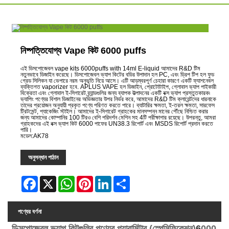
নিষ্পত্তিযোগ্য Vape কিট 6000 puffs
এই ডিসপোজেবল vape kits 6000puffs with 14ml E-liquid আমাদের R&D টিম
নতুনভাবে ডিজাইন করেছে। ডিসপোজেবল ভ্যাপ কিটের বডির উপাদান হল PC, এবং ড্রিপ টিপ হল ফুড
গ্রেড সিলিকন যা ভেপারে নরম অনুভূতি নিয়ে আসে। এটি আড়ম্বরপূর্ণ চেহারা কারণে একটি ফ্যাশনেবল
ব্যক্তিগত vaporizer হবে. APLUS VAPE হল ডিজাইন, প্রোটোটাইপ, গ্লোবাল ভ্যাপ পাইকারী
বিক্রেতা এবং গ্লোবাল ই-সিগারেট ব্র্যান্ডগুলির জন্য ব্যাপক উত্পাদনের একটি বক্স ভ্যাপ প্রস্তুতকারক৷
ভ্যাপিং পণ্যের বিশাল ডিজাইনের অভিজ্ঞতার উপর নির্ভর করে, আমাদের R&D টিম ক্লায়েন্টদের ধারনাকে
তাদের প্রয়োজন অনুযায়ী প্রকৃত পণ্যে পরিণত করতে পারে। ব্যাটারির ক্ষমতা, ই-তরল ক্ষমতা, সারফেস
ট্রিটমেন্ট, প্যাকেজিং স্টাইল। আমাদের ই-সিগারেট গ্রাহকের মানসম্পন্ন মানের পৌঁছে নিশ্চিত করার
জন্য আমাদের কোম্পানির 100 টিরও বেশি পরিদর্শন মেশিন সহ 4টি পরীক্ষাগার রয়েছে। উপরন্তু, আমরা
গ্রাহকদের এই বক্স ভ্যাপ কিট 6000 পাফের UN38.3 রিপোর্ট এবং MSDS রিপোর্ট প্রদান করতে
পারি।
মডেল:AK78
অনুসন্ধান পাঠান
Facebook
X
WhatsApp
Pinterest
LinkedIn
Share
পণ্যের বর্ণনা
ডিসপোজেবল ভ্যাপ কিটগুলির পণ্যের প্যারামিটার (স্পেসিফিকেশন)
6
000