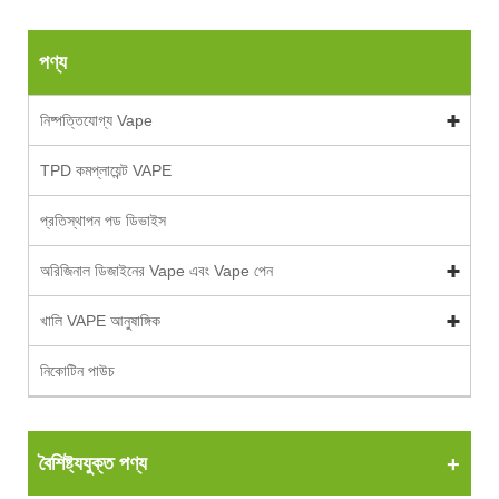
পণ্য
নিষ্পত্তিযোগ্য Vape
TPD কমপ্লায়েন্ট VAPE
প্রতিস্থাপন পড ডিভাইস
অরিজিনাল ডিজাইনের Vape এবং Vape পেন
খালি VAPE আনুষাঙ্গিক
নিকোটিন পাউচ
বৈশিষ্ট্যযুক্ত পণ্য