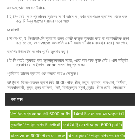
এবং
এছাড়াও সমাধান ট্যাংক.
l ই-সিগারেট কোন প্রকারের স্বাদের সাথে আসে না, যখন ভ্যাপগুলি ভ্যানিলা থেকে শুরু
করে বিভিন্ন ধরণের স্বাদের সাথে আসে
চকোলেট
l সাধারণত, ই-সিগারেটগুলি দ্রবণের জন্য একটি কার্তুজ ব্যবহার করে যা আকারটিকে মসৃণ
করে তোলে, যখন vape কলমগুলি একটি সমাধান ট্যাঙ্ক ব্যবহার করে। অবশেষে,
ভ্যাপিং ইউনিটের আকার পূর্বের তুলনায় বড়।
l ই-সিগারেট ব্যবহার করা তুলনামূলকভাবে সহজ, এতে অন-অফ সুইচ নেই। এটা সত্যিই
স্বয়ংক্রিয়. যাইহোক, vape কলম কিছু প্রয়োজন
প্রতিবার তাদের ব্যবহার শুরু করতে আরও সেকেন্ড।
হট ট্যাগ: ডিসপোজেবল ভ্যাপ কিট 6000 পাফ, চীন, নতুন, ফ্যাশন, কারখানা, নির্মাতা,
সরবরাহকারী, মূল্য, মূল্য তালিকা, সিই, বিনামূল্যের নমুনা, ব্র্যান্ড, চীনে তৈরি, প্রিমিয়াম
পণ্য ট্যাগ
নিষ্পত্তিযোগ্য vape কিট 6000 puffs
14ml ই-তরল সঙ্গে বক্স vape কিট
সৃজনশীল নিষ্পত্তিযোগ্য ই-সিগারেট
সেরা বৈশিষ্ট্য নকশা vape 6000 puffs
আসল vape 6000 পাফস মেশ কয়েল
বাক্স আকৃতির নিষ্পত্তিযোগ্য পড সিস্টেম