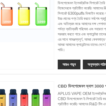
ডিসপোজেবল ইলেকট্রনিক সিগারেট তৈরি ক
নিজেদেরকে প্রতিষ্ঠিত করেছি৷ আমাদে
সিগারেট 6300puffs ডিজাইন করেছে৷ ভ্য
উচ্চ-মানের পণ্য তৈরি করতে সর্বশেষ প্রযু
এবং অতিক্রম করে৷ আমাদের দক্ষ পেশাদার
পর্যন্ত ব্যতিক্রমী পরিষেবা এবং সহায
সরবরাহ করতে পারে এবং ক্লায়েন্টরা 
এর সাথে সামঞ্জস্যপূর্ণ, আমরা কেবলমাত্
আমরা আমাদের ক্লায়েন্টদের তাদের দেশে 
পারি।
আরও পড়ুন
অনুসন্ধান পাঠা
CBD ডিসপোজেবল ভ্যাপ 3000 
APLUS VAPE OEM ইলেকট্রনিক সিগারেট
CBD ডিসপোজেবল ই-সিগারেট তৈরি করতে চ
প্রতিষ্ঠিত করেছি৷ আমাদের R&D টিম