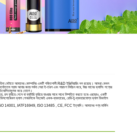
াহিদা মেটাতে আমাদের কোম্পানির একটি শক্তিশালী R&D ইঞ্জিনিয়ারিং দল রয়েছে। আমরা কেবল
্বোত্তম স্বাদ আনার জন্য সর্বদা সেরা ই-তরল এবং সারাংশ নির্বাচন করে, উচ্চ মানের ভ্যাপিং পণ্যের
 প্রতিযোগিতামূলক করে তোলে।
 ফুরিয়ে গেলে বা ব্যাটারি ফুরিয়ে যাওয়ার সাথে সাথে নিষ্পত্তি করতে হবে৷ এছাড়াও, একটি
ব, ডিসপোজেবল ভ্যাপ পেনগুলিকে সহজেই একক-ব্যবহারের, রেডি-টু-ব্যবহারযোগ্য ভ্যাপ ডিভাইস
001, ISO 14001, IATF16949, ISO 13485 , CE, FCC ইত্যাদি। আমাদের পণ্য মার্কিন