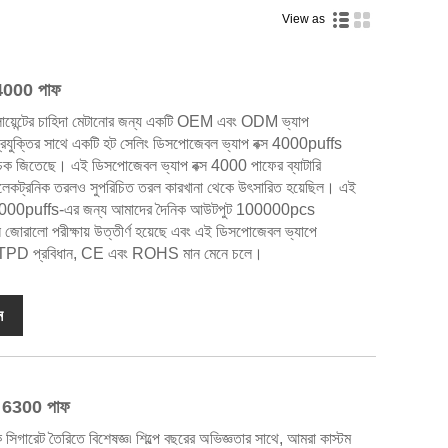
View as
স 4000 পাফ
়েন্টের চাহিদা মেটানোর জন্য একটি OEM এবং ODM ভ্যাপ
্রযুক্তির সাথে একটি হট সেলিং ডিসপোজেবল ভ্যাপ বক্স 4000puffs
ংসাসূচক জিতেছে। এই ডিসপোজেবল ভ্যাপ বক্স 4000 পাফের ব্যাটারি
ং ইলেকট্রনিক তরলও সুপরিচিত তরল কারখানা থেকে উৎসারিত হয়েছিল। এই
 6000puffs-এর জন্য আমাদের দৈনিক আউটপুট 100000pcs
 জোরালো পরীক্ষায় উত্তীর্ণ হয়েছে এবং এই ডিসপোজেবল ভ্যাপে
বং TPD প্রবিধান, CE এবং ROHS মান মেনে চলে।
ন
েট 6300 পাফ
 তৈরিতে বিশেষজ্ঞ৷ শিল্পে বছরের অভিজ্ঞতার সাথে, আমরা কাস্টম