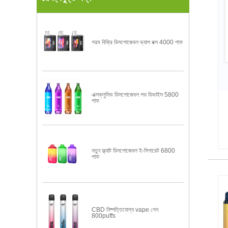
গরম বিক্রি ডিসপোজেবল ভ্যাপ বক্স 4000 পাফ
এক্সক্লুসিভ ডিসপোজেবল পড ডিভাইস 5800
পাফ
নতুন ফ্ল্যাট ডিসপোজেবল ই-সিগারেট 6800
পাফ
CBD নিষ্পত্তিযোগ্য vape পেন
800puffs