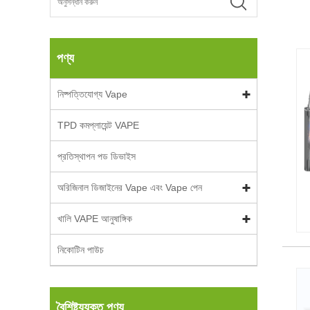
পণ্য
নিষ্পত্তিযোগ্য Vape
TPD কমপ্লায়েন্ট VAPE
প্রতিস্থাপন পড ডিভাইস
অরিজিনাল ডিজাইনের Vape এবং Vape পেন
খালি VAPE আনুষাঙ্গিক
নিকোটিন পাউচ
বৈশিষ্ট্যযুক্ত পণ্য