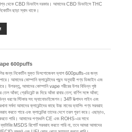
র সারা বিশ্ব থেকে CBD ডিভাইস দরকার। আমাদের CBD ডিভাইসে THC
নিকোটিন ছাড়া স্বাদ থাকে।
ন
গ্য Vape 600puffs
্ডগুলির জন্য নিকোটিন মুক্ত ডিসপোজেবল ভ্যাপ 600puffs-এর জন্য
। আমাদের কোম্পানি ক্লায়েন্টদের পছন্দ অনুযায়ী পণ্য ডিজাইন এবং
রে। উপরন্তু, আমাদের কোম্পানি vape শরীরের উপর বিভিন্ন পৃষ্ঠ
তেল আঁকা; গ্রেডিয়েন্ট রং দিয়ে আঁকা রাবার তেল; বার্ণিশ সঙ্গে আঁকা;
িভিন্ন ধরণের স্টিকার সহ অ্যানোডাইজেশন। 34টি উত্পাদন লাইন এবং
রখানা সর্বদা আমাদের ক্লায়েন্টদের কাছে উচ্চ মানের ভ্যাপিং পণ্য সরবরাহ
াহ করতে পারে এবং ক্লায়েন্টরা তাদের দেশে তরল পূরণ করে। এছাড়াও,
ৈরি করতে পারি। আমাদের পণ্যগুলি CE এবং ROHS-এর সাথে
বং ব্যাটারির MSDS রিপোর্ট সরবরাহ করতে পারি না, তবে আমরা আমাদের
TPD(ECID নম্বর) এবং UFI কোড পেতে সহায়তা করতে পারি।