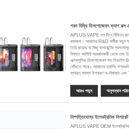
গরম বিক্রি ডিসপোজেবল ভ্যাপ বক্
APLUS VAPE হল চীনে বিভিন্ন ক্লায
কারখানা। আমাদের R&D কর্মীরা নতুন প
তৈরি করেছে যা কিছু ক্লায়েন্টের প্রশ
বিখ্যাত ব্যাটারি সরবরাহকারী থেকে এব
এক্সক্লুসিভ ডিসপোজেবল পড ডিভাইস
পৌঁছতে পারে। আমাদের ভ্যাপিং পণ্যগুলি
ব্যবহৃত সমস্ত উপকরণ অ-বিষাক্ত এ
আরও পড়ুন
অনুসন্ধান পাঠা
নিষ্পত্তিযোগ্য ইলেকট্রনিক সিগার
APLUS VAPE OEM ইলেকট্রনিক সিগারেট