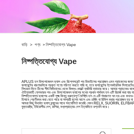
বাড়ি
>
পণ্য
নিষ্পত্তিযোগ্য Vape
>
নিষ্পত্তিযোগ্য Vape
APLUS হল ডিসপোজেবল ভ্যাপ এবং রিপ্লেসমেন্ট পড ডিভাইসের প্রয়োজন এমন গ্রাহকদের জন্য ডিজা
ক্লায়েন্টের ধারণাগুলিকে প্রকৃত পণ্যে পরিণত করতে পারি না, তবে ক্লায়েন্টের ইলেকট্রনিক সিগারেট
নিশ্চয়তা দিতে চীনের শীর্ষ নির্মাতাদের থেকে বিশুদ্ধ কোবল্ট ব্যাটারি ব্যবহার করে। আমরা গ্র
ঐতিহ্যবাহী ফ্লেভারড পড এবং ডিসপোজেবল ভ্যাপের মধ্যে প্রধান পার্থক্য হল এটি রিচার্জ করা যায় 
নিষ্পত্তিযোগ্য ভ্যাপের একটি সূক্ষ্ম কিন্তু গুরুত্বপূর্ণ বৈশিষ্ট্য হল যে এটি সাধারণত ঘন 
হিসাবে শ্রেণীবদ্ধ করা যেতে পারে যা সাশ্রয়ী মূল্যে আসে এবং চার্জিং বা রিফিল করার প্রয়োজন হয় ন
আমরা কিছু বিখ্যাত ভ্যাপ ব্র্যান্ডের সাথে সহযোগিতা করেছি যেমন RELX, SUORIN, ELFB
যুক্তরাষ্ট্র, ইউরোপীয় দেশ, রাশিয়া, মধ্যপ্রাচ্যের দেশ ইত্যাদিতে রপ্তানি করে।