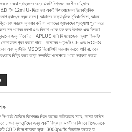
রতে চাওয়া গ্রাহকদের জন্য একটি বিশ্বস্ত অংশীদার হিসাবে
র R&D টিম 12ml U- দিয়ে ভরা একটি ডিসপোজেবল ইলেকট্রনিক
াপ ট্যাঙ্কে সবুজ তরল। আমাদের অত্যাধুনিক সুবিধাগুলিতে, আমরা
ক্তি এবং সরঞ্জাম ব্যবহার করি যা আমাদের গ্রাহকদের প্রত্যাশা পূরণ করে
দের দল পণ্যের নকশা এবং বিকাশ থেকে শুরু করে উত্পাদন এবং বিতরণ
়তা প্রদানের জন্য নিবেদিত। APLUS খালি ডিসপোজেবল ভ্যাপ ডিভাইস
তাদের দেশে তরল পূরণ করতে পারে। আমাদের পণ্যগুলি CE এবং ROHS-
র তরল এবং ব্যাটারির MSDS রিপোর্টগুলি সরবরাহ করতে পারি না, তবে
বৈধভাবে বিক্রি করার জন্য সম্পর্কিত শংসাপত্র পেতে সহায়তা করতে
ন
পাফ
 তৈরিতে বিশেষজ্ঞ৷ শিল্পে বছরের অভিজ্ঞতার সাথে, আমরা কাস্টম
াওয়া ক্লায়েন্টদের জন্য একটি বিশ্বস্ত অংশীদার হিসাবে নিজেদেরকে
 একটি CBD ডিসপোজেবল ভ্যাপ 3000puffs ডিজাইন করেছে যা