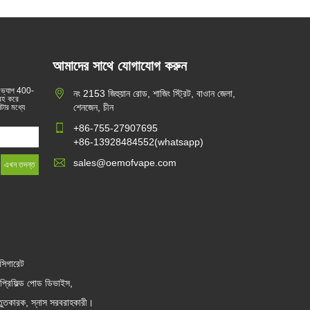
আমাদের সাথে যোগাযোগ করুন
 ভ্যাপ 400-
নং 2153 জিহুয়ান রোড, শাজিং স্ট্রিট, বাওান জেলা,
্রহ করে
শেনজেন, চীন
টার মধ্যে
+86-755-27907695
+86-13928484552(whatsapp)
sales@oemofvape.com
সিগারেট
প্রিফিল্ড পোড ডিভাইস,
তুতকারক, স্নাস সরবরাহকারী।