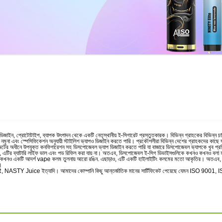
ইন, প্রোটোটাইপ, ব্যাপক উৎপাদন থেকে একটি নেতৃস্থানীয় ই-সিগারেট প্রস্তুতকারক। বিভিন্ন গ্রাহকের বিভিন্ন চ
ের নমুনা এবং স্পেসিফিকেশন অনুযায়ী স্টাইলিশ ভ্যাপও ডিজাইন করতে পারি। প্রকৌশলীরা বিভিন্ন দেশের গ্রাহকদের কাছে সর
াহকের বাজেটের অধীনে উপযুক্ত কনফিগারেশন সহ ডিসপোজেবল ভ্যাপ ডিজাইন করতে পারি যা বাজারে ডিসপোজেবল ভ্যাপকে খুব
না, এটির ব্যাটারি লাইফ ভাল এবং পড রিফিল করা যায় না। অতএব, ডিসপোজেবল ই-সিগ ডিভাইসগুলিকে কখনও কখনও বলা হয়, রস
হয় এবং কখনও কখনও একটি আদর্শ vape কলম তুলনায় আরো রঙিন. এছাড়াও, এটি একটি হাইলাইটিং কলমের মতো আকৃতির। অতএ
া।
AR, NASTY Juice ইত্যাদি। আমাদের কোম্পানি কিছু আন্তর্জাতিক মানের সার্টিফিকেট পেয়েছে যেমন ISO 9