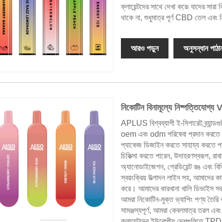
ক্লায়েন্টদের সাথে দেখা করে৷ যাদে
থাকে না, শুধুমাত্র পূর্ণ CBD তেল এবং 
আরও পড়ুন
অনুসন্ধান পাঠা
নিকোটিন বিনামূল্যে নিষ্পত্তিযো
APLUS বিশ্বব্যাপী ই-সিগারেট ব্র্যান
oem এবং odm পরিষেবা প্রদান করতে পারে
প্যাকেজ ডিজাইন করতে সাহায্য করতে পা
চিকিত্সা করতে পারেন, উদাহরণস্বরূপ, রাবার 
অ্যানোডাইজেশন, গ্রেডিয়েন্ট রঙ এবং ব
স্বয়ংক্রিয় উত্পাদন লাইন সহ, আমাদের কা
করে। আমাদের কারখানা খালি ডিভাইস সরবর
আমরা নিকোটিন-মুক্ত ভ্যাপিং পণ্য ত
সামঞ্জস্যপূর্ণ, আমরা কেবলমাত্র তরল এ
ক্লায়েন্টদের ইউরোপীয় দেশগুলিতে 