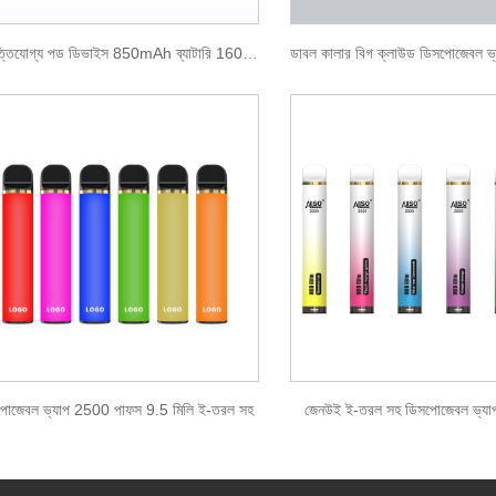
নিষ্পত্তিযোগ্য পড ডিভাইস 850mAh ব্যাটারি 1600 পাফ
পোজেবল ভ্যাপ 2500 পাফস 9.5 মিলি ই-তরল সহ
জেনউই ই-তরল সহ ডিসপোজেবল ভ্য