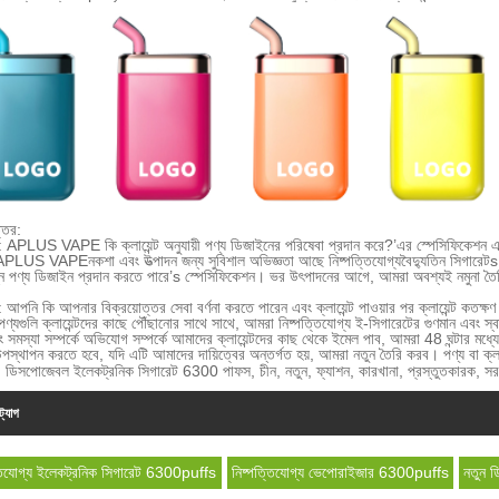
্তর:
ন: APLUS VAPE কি ক্লায়েন্ট অনুযায়ী পণ্য ডিজাইনের পরিষেবা প্রদান করে?
’
এর স্পেসিফিকেশন এব
APLUS VAPE
নকশা এবং উত্পাদন জন্য সুবিশাল অভিজ্ঞতা আছে
নিষ্পত্তিযোগ্য
বৈদ্যুতিন সিগারেট
s
্ন পণ্য ডিজাইন প্রদান করতে পারে
’
s স্পেসিফিকেশন। ভর উৎপাদনের আগে, আমরা অবশ্যই নমুনা তৈরি
ন: আপনি কি আপনার বিক্রয়োত্তর সেবা বর্ণনা করতে পারেন এবং ক্লায়েন্ট পাওয়ার পর ক্লায়েন্ট কতক্ষ
ণ্যগুলি ক্লায়েন্টদের কাছে পৌঁছানোর সাথে সাথে, আমরা নিষ্পত্তিযোগ্য ই-সিগারেটের গুণমান এবং স্
ং সমস্যা সম্পর্কে অভিযোগ সম্পর্কে আমাদের ক্লায়েন্টদের কাছ থেকে ইমেল পাব, আমরা 48 ঘন্টার 
পস্থাপন করতে হবে, যদি এটি আমাদের দায়িত্বের অন্তর্গত হয়, আমরা নতুন তৈরি করব। পণ্য বা ক্লা
: ডিসপোজেবল ইলেকট্রনিক সিগারেট 6300 পাফস, চীন, নতুন, ফ্যাশন, কারখানা, প্রস্তুতকারক, সরবরাহকারী,
ট্যাগ
্তিযোগ্য ইলেকট্রনিক সিগারেট 6300puffs
নিষ্পত্তিযোগ্য ভেপোরাইজার 6300puffs
নতুন 