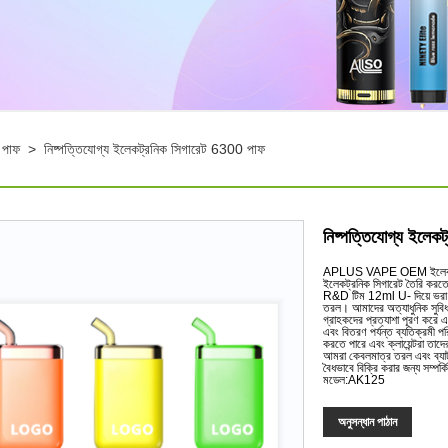
 পাফ
>
নিষ্পত্তিযোগ্য ইলেকট্রনিক সিগারেট 6300 পাফ
নিষ্পত্তিযোগ্য ইলেক
APLUS VAPE OEM ইলেকট্রনিক 
ইলেকট্রনিক সিগারেট তৈরি করতে 
R&D টিম 12ml U- দিয়ে ভরা এ
তরল। আমাদের অত্যাধুনিক সুবিধাগ
গ্রাহকদের প্রত্যাশা পূরণ করে 
এবং বিতরণ পর্যন্ত ব্যতিক্রমী
করতে পারে এবং ক্লায়েন্টরা ত
আমরা কেবলমাত্র তরল এবং ব্যাট
বৈধভাবে বিক্রি করার জন্য সম্পর
মডেল:AK125
অনুসন্ধান পাঠান