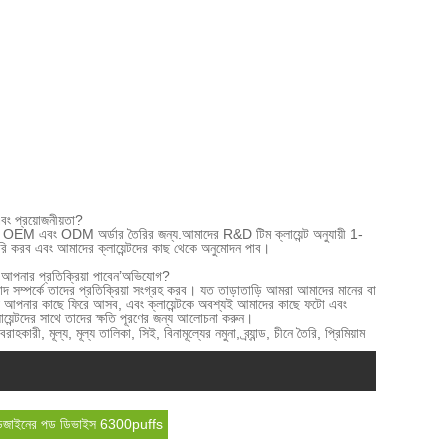
ং প্রয়োজনীয়তা
?
OEM এবং ODM অর্ডার তৈরির জন্য
.
আমাদের R&D টিম ক্লায়েন্ট অনুযায়ী 1-
 করব এবং আমাদের ক্লায়েন্টদের কাছ থেকে অনুমোদন পাব।
ণ আপনার প্রতিক্রিয়া পাবেন
’
অভিযোগ?
বাদ সম্পর্কে তাদের প্রতিক্রিয়া সংগ্রহ করব। যত তাড়াতাড়ি আমরা আমাদের মানের বা
মধ্যে আপনার কাছে ফিরে আসব, এবং ক্লায়েন্টকে অবশ্যই আমাদের কাছে ফটো এবং
য়েন্টদের সাথে তাদের ক্ষতি পূরণের জন্য আলোচনা করুন।
 মূল্য, মূল্য তালিকা, সিই, বিনামূল্যের নমুনা, ব্র্যান্ড, চীনে তৈরি, প্রিমিয়াম
ডিজাইনের পড ডিভাইস 6300puffs