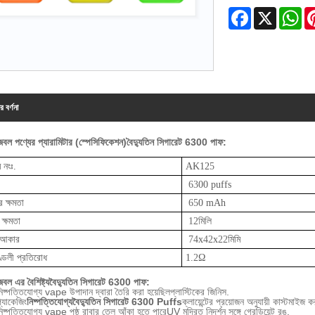
Facebook
X
Wh
র বর্ণনা
বল পণ্যের প্যারামিটার (স্পেসিফিকেশন)
বৈদ্যুতিন সিগারেট
63
00 পাফ:
 নংঃ.
AK12
5
63
00 puffs
র ক্ষমতা
65
0 mAh
ক্ষমতা
12
মিলি
 আকার
74
x
42
x
22
মিমি
ণ্ডলী প্রতিরোধ
1.
2
Ω
ল এর বৈশিষ্ট্য
বৈদ্যুতিন সিগারেট
63
00 পাফ:
িষ্পত্তিযোগ্য vape উপাদান দ্বারা তৈরি করা হয়েছিল
প্লাস্টিকের জিনিস
.
্যাকেজিং
নিষ্পত্তিযোগ্য
বৈদ্যুতিন সিগারেট
63
00 Puffs
ক্লায়েন্টের প্রয়োজন অনুযায়ী কাস্টমাইজ
িষ্পত্তিযোগ্য vape পৃষ্ঠ রাবার তেল আঁকা হতে পারে
UV মুদ্রিত নিদর্শন সঙ্গে গ্রেডিয়েন্ট রঙ
.