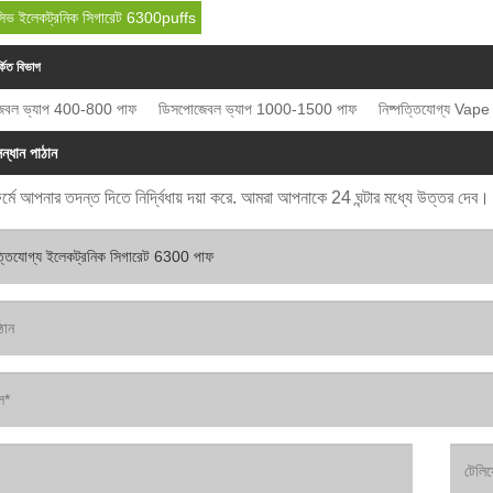
লুসিভ ইলেকট্রনিক সিগারেট 6300puffs
্কিত বিভাগ
েবল ভ্যাপ 400-800 পাফ
ডিসপোজেবল ভ্যাপ 1000-1500 পাফ
নিষ্পত্তিযোগ্য Va
ন্ধান পাঠান
র্মে আপনার তদন্ত দিতে নির্দ্বিধায় দয়া করে. আমরা আপনাকে 24 ঘন্টার মধ্যে উত্তর দেব।