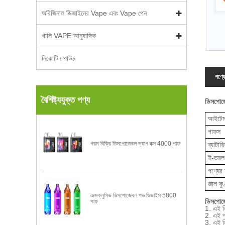
অরিজিনাল ডিজাইনের Vape এবং Vape পেন
খালি VAPE আনুষাঙ্গিক
নিকোটিন পাউচ
পণ্যে
বৈশিষ্ট্যযুক্ত পণ্য
ডিসপোজে
আইটেম
পাফস
গরম বিক্রি ডিসপোজেবল ভ্যাপ বক্স 4000 পাফ
ব্যাটারি
ই-তরল 
পণ্যের
জাল কু
এক্সক্লুসিভ ডিসপোজেবল পড ডিভাইস 5800
ডিসপোজেব
পাফ
1. এই ন
2. এই প
3. এই ন