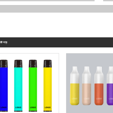
িষ্ট পণ্য