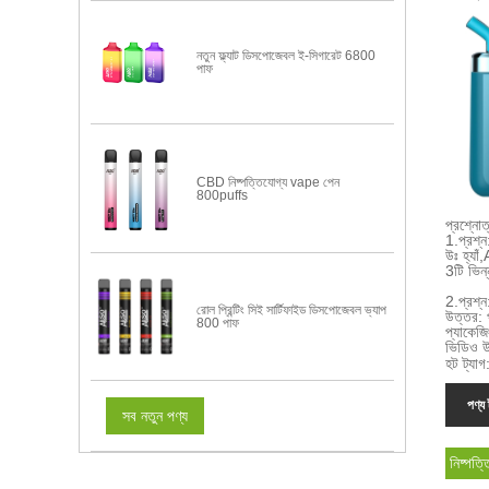
নতুন ফ্ল্যাট ডিসপোজেবল ই-সিগারেট 6800
পাফ
CBD নিষ্পত্তিযোগ্য vape পেন
800puffs
প্রশ্নোত
1.
প্রশ্
উঃ হ্যাঁ,
3টি ভিন
2.
প্রশ্
রোল প্রিন্টিং সিই সার্টিফাইড ডিসপোজেবল ভ্যাপ
উত্তর: প
800 পাফ
প্যাকেজি
ভিডিও উ
হট ট্যাগ
পণ্য 
সব নতুন পণ্য
নিষ্পত