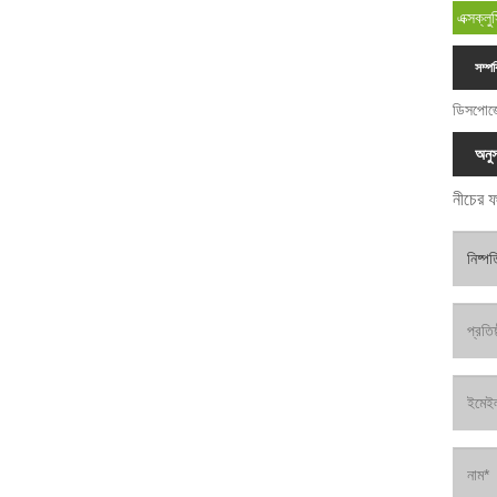
এক্সক্
সম্পর
ডিসপোজ
অনুস
নীচের ফ