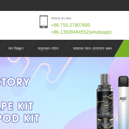
আমাদের কল করুন
+86-755-27907695
+86-13928484552(whatsapp)
মান নিয়ন্ত্রণ
অনুসন্ধান পাঠান
আমাদের সাথে যোগাযোগ করুন