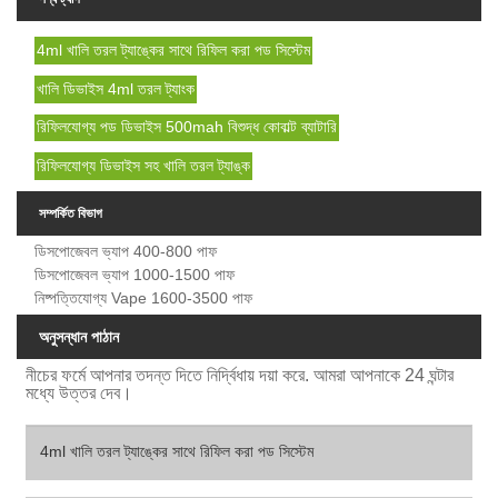
4ml খালি তরল ট্যাঙ্কের সাথে রিফিল করা পড সিস্টেম
খালি ডিভাইস 4ml তরল ট্যাংক
রিফিলযোগ্য পড ডিভাইস 500mah বিশুদ্ধ কোবাল্ট ব্যাটারি
রিফিলযোগ্য ডিভাইস সহ খালি তরল ট্যাঙ্ক
সম্পর্কিত বিভাগ
ডিসপোজেবল ভ্যাপ 400-800 পাফ
ডিসপোজেবল ভ্যাপ 1000-1500 পাফ
নিষ্পত্তিযোগ্য Vape 1600-3500 পাফ
অনুসন্ধান পাঠান
নীচের ফর্মে আপনার তদন্ত দিতে নির্দ্বিধায় দয়া করে. আমরা আপনাকে 24 ঘন্টার
মধ্যে উত্তর দেব।