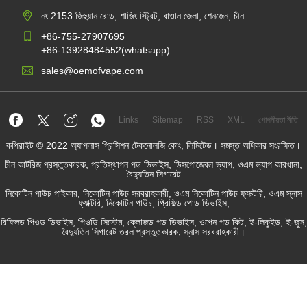
নং 2153 জিহুয়ান রোড, শাজিং স্ট্রিট, বাওান জেলা, শেনজেন, চীন
+86-755-27907695
+86-13928484552(whatsapp)
sales@oemofvape.com
Links
Sitemap
RSS
XML
গোপনীয়তা নীতি
কপিরাইট © 2022 অ্যাপলাস প্রিসিশন টেকনোলজি কোং, লিমিটেড। সমস্ত অধিকার সংরক্ষিত।
চীন কার্টরিজ প্রস্তুতকারক, প্রতিস্থাপন পড ডিভাইস, ডিসপোজেবল ভ্যাপ, ওএম ভ্যাপ কারখানা,
বৈদ্যুতিন সিগারেট
নিকোটিন পাউচ পাইকার, নিকোটিন পাউচ সরবরাহকারী, ওএম নিকোটিন পাউচ ফ্যাক্টরি, ওএম স্নাস
ফ্যাক্টরি, নিকোটিন পাউচ, প্রিফিল্ড পোড ডিভাইস,
রিফিলড পিওড ডিভাইস, পিওডি সিস্টেম, ক্লোজড পড ডিভাইস, ওপেন পড কিট, ই-লিকুইড, ই-জুস,
বৈদ্যুতিন সিগারেট তরল প্রস্তুতকারক, স্নাস সরবরাহকারী।