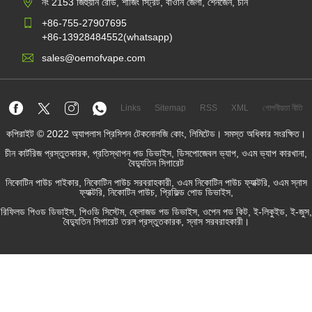
নং 2153 জিহুয়ান রোড, শাজিং স্ট্রিট, বাওান জেলা, শেনজেন, চীন
+86-755-27907695
+86-13928484552(whatsapp)
sales@oemofvape.com
Links
Sitemap
RSS
XML
গোপনীয়তা নীতি
কপিরাইট © 2022 অ্যাপলাস প্রিসিশন টেকনোলজি কোং, লিমিটেড। সমস্ত অধিকার সংরক্ষিত।
চীন কার্টরিজ প্রস্তুতকারক, প্রতিস্থাপন পড ডিভাইস, ডিসপোজেবল ভ্যাপ, ওএম ভ্যাপ কারখানা,
বৈদ্যুতিন সিগারেট
নিকোটিন পাউচ পাইকার, নিকোটিন পাউচ সরবরাহকারী, ওএম নিকোটিন পাউচ ফ্যাক্টরি, ওএম স্নাস
ফ্যাক্টরি, নিকোটিন পাউচ, প্রিফিল্ড পোড ডিভাইস,
রিফিলড পিওড ডিভাইস, পিওডি সিস্টেম, ক্লোজড পড ডিভাইস, ওপেন পড কিট, ই-লিকুইড, ই-জুস,
বৈদ্যুতিন সিগারেট তরল প্রস্তুতকারক, স্নাস সরবরাহকারী।