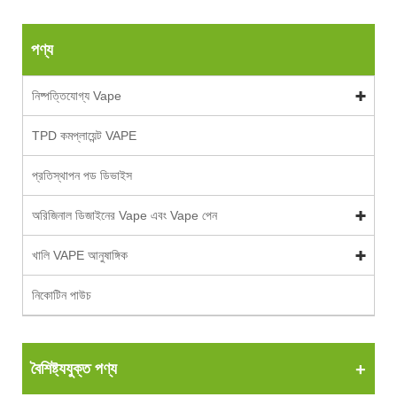
পণ্য
নিষ্পত্তিযোগ্য Vape
TPD কমপ্লায়েন্ট VAPE
প্রতিস্থাপন পড ডিভাইস
অরিজিনাল ডিজাইনের Vape এবং Vape পেন
খালি VAPE আনুষাঙ্গিক
নিকোটিন পাউচ
বৈশিষ্ট্যযুক্ত পণ্য