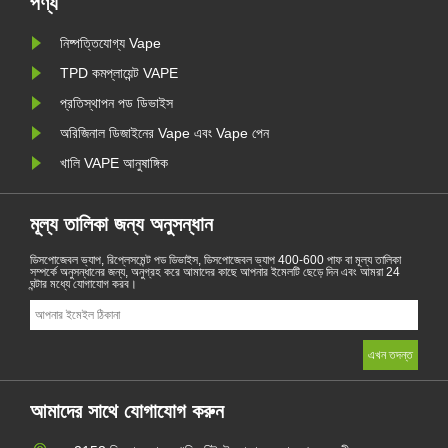
পণ্য
নিষ্পত্তিযোগ্য Vape
TPD কমপ্লায়েন্ট VAPE
প্রতিস্থাপন পড ডিভাইস
অরিজিনাল ডিজাইনের Vape এবং Vape পেন
খালি VAPE আনুষাঙ্গিক
মূল্য তালিকা জন্য অনুসন্ধান
ডিসপোজেবল ভ্যাপ, রিপ্লেসমেন্ট পড ডিভাইস, ডিসপোজেবল ভ্যাপ 400-600 পাফ বা মূল্য তালিকা
সম্পর্কে অনুসন্ধানের জন্য, অনুগ্রহ করে আমাদের কাছে আপনার ইমেলটি ছেড়ে দিন এবং আমরা 24
ঘন্টার মধ্যে যোগাযোগ করব।
আমাদের সাথে যোগাযোগ করুন