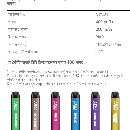
পাফস:
আইটেম নংঃ.
এ.কে
104
পাফস
00 puffs
4
ব্যাটারির ক্ষমতা
0 mAh
28
ই-তরল ক্ষমতা
মিলি
2
পণ্যের আকার
মিমি
101x21x8.6
জাল কুণ্ডলী প্রতিরোধ
1.
Ω
6
এর বৈশিষ্ট্য
ফ্ল্যাট মিনি ডিসপোজেবল ভ্যাপ 400 পাফ
:
1. ম
এই উপাদান
নিষ্পত্তিযোগ্য vape
অ্যালুমিনিয়াম দ্বারা তৈরি করা হয়েছিল।
2. এই প্যাকেজিং
ফ্ল্যাট মিনি ডিসপোজেবল ভ্যাপ 400 পাফ
ক্লায়েন্টের প্রয়োজন অনুযায়ী
কাস্টমাইজ করা যেতে পারে।
3.
এই নিষ্পত্তিযোগ্য vape পৃষ্ঠ রাবার তেল আঁকা বা স্টিকার সঙ্গে হতে পারে.