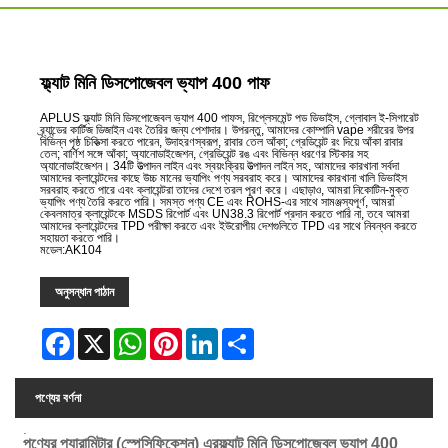
ফ্ল্যাট মিনি ডিসপোজেবল ভ্যাপ 400 পাফ
APLUS ফ্ল্যাট মিনি ডিসপোজেবল ভ্যাপ 400 পাফস, রিপ্লেসমেন্ট পড ডিভাইস, গ্লোবাল ই-সিগারেট
ব্র্যান্ডের কার্টিজ ডিজাইন এবং তৈরির জন্য পেশাদার। উপরন্তু, আমাদের কোম্পানি vape শরীরের উপর
বিভিন্ন পৃষ্ঠ চিকিত্সা করতে পারেন, উদাহরণস্বরূপ, রাবার তেল আঁকা; গ্রেডিয়েন্ট রং দিয়ে আঁকা রাবার
তেল; বার্ণিশ সঙ্গে আঁকা; অ্যানোডাইজেশন, গ্রেডিয়েন্ট রঙ এবং বিভিন্ন ধরণের স্টিকার সহ
অ্যানোডাইজেশন। 34টি উত্পাদন লাইন এবং স্বয়ংক্রিয় উত্পাদন লাইন সহ, আমাদের কারখানা সর্বদা
আমাদের ক্লায়েন্টদের কাছে উচ্চ মানের ভ্যাপিং পণ্য সরবরাহ করে। আমাদের কারখানা খালি ডিভাইস
সরবরাহ করতে পারে এবং ক্লায়েন্টরা তাদের দেশে তরল পূরণ করে। এছাড়াও, আমরা নিকোটিন-মুক্ত
ভ্যাপিং পণ্য তৈরি করতে পারি। সমস্ত পণ্য CE এবং ROHS-এর সাথে সামঞ্জস্যপূর্ণ, আমরা
কেবলমাত্র ক্লায়েন্টকে MSDS রিপোর্ট এবং UN38.3 রিপোর্ট প্রদান করতে পারি না, তবে আমরা
আমাদের ক্লায়েন্টদের TPD পরীক্ষা করতে এবং ইউরোপীয় দেশগুলিতে TPD এর সাথে নিবন্ধন করতে
সহায়তা করতে পারি।
মডেল:AK104
অনুসন্ধান পাঠান
Facebook
X
WhatsApp
Pinterest
LinkedIn
Share
পণ্যের বর্ণনা
.
পণ্যের প্যারামিটার (স্পেসিফিকেশন) এর
ফ্ল্যাট মিনি ডিসপোজেবল ভ্যাপ 400