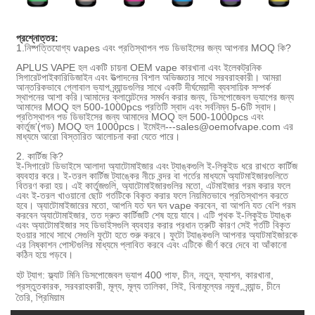
প্রশ্নোত্তর:
1.
নিষ্পত্তিযোগ্য vapes এবং প্রতিস্থাপন পড ডিভাইসের জন্য আপনার MOQ কি?
APLUS VAPE হল একটি চায়না OEM vape কারখানা এবং ইলেকট্রনিক
সিগারেট
পাইকারি
ডিজাইন এবং উত্পাদনের বিশাল অভিজ্ঞতার সাথে সরবরাহকারী। আমরা
আন্তরিকভাবে গ্লোবাল ভ্যাপ ব্র্যান্ডগুলির সাথে একটি দীর্ঘমেয়াদী ব্যবসায়িক সম্পর্ক
স্থাপনের আশা করি।
আমাদের ক্লায়েন্টদের সমর্থন করার জন্য, ডিসপোজেবল ভ্যাপের জন্য
আমাদের MOQ হল 500-1000pcs প্রতিটি স্বাদ এবং সর্বনিম্ন 5-6টি স্বাদ।
প্রতিস্থাপন পড ডিভাইসের জন্য আমাদের MOQ হল 500-1000pcs এবং
কার্তুজ
’
(পড) MOQ হল 1000pcs। ইমেইল---sales@oemofvape.com এর
মাধ্যমে আরো বিস্তারিত আলোচনা করা যেতে পারে।
2. কার্টিজ কি?
ই-সিগারেট ডিভাইসে আলাদা অ্যাটোমাইজার এবং ট্যাঙ্কগুলি ই-লিকুইড ধরে রাখতে কার্টিজ
ব্যবহার করে। ই-তরল কার্টিজ ট্যাঙ্কের নীচে বন্দর বা গর্তের মাধ্যমে অ্যাটমাইজারগুলিতে
বিতরণ করা হয়। এই কার্তুজগুলি, অ্যাটোমাইজারগুলির মতো, এটমাইজার গরম করার ফলে
এবং ই-তরল খাওয়ানো ছোট গর্তটিকে বিকৃত করার ফলে নিয়মিতভাবে প্রতিস্থাপন করতে
হবে। অ্যাটোমাইজারের মতো, আপনি যত ঘন ঘন vape করবেন, বা আপনি যত বেশি গরম
করবেন অ্যাটোমাইজার, তত দ্রুত কার্টিজটি শেষ হয়ে যাবে। এটি পৃথক ই-লিকুইড ট্যাঙ্ক
এবং অ্যাটোমাইজার সহ ডিভাইসগুলি ব্যবহার করার প্রধান ত্রুটি কারণ সেই গর্তটি বিকৃত
হওয়ার সাথে সাথে সেগুলি ফুটো হতে শুরু করবে। ফুটো ট্যাঙ্কগুলি আপনার অ্যাটমাইজারকে
এর নিষ্কাশন পোস্টগুলির মাধ্যমে প্লাবিত করবে এবং এটিকে জীর্ণ করে দেবে বা আঁকানো
কঠিন হয়ে পড়বে।
হট ট্যাগ: ফ্ল্যাট মিনি ডিসপোজেবল ভ্যাপ 400 পাফ, চীন, নতুন, ফ্যাশন, কারখানা,
প্রস্তুতকারক, সরবরাহকারী, মূল্য, মূল্য তালিকা, সিই, বিনামূল্যের নমুনা, ব্র্যান্ড, চীনে
তৈরি, প্রিমিয়াম