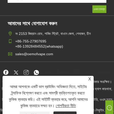
আমাদের সাথে যোগাযোগ করুন
নং 2153 জিহুয়ান রোড, শাজিং স্ট্রিট, বাওান জেলা, শেনজেন, চীন
+86-755-27907695
+86-13928484552(whatsapp)
sales@oemofvape.com
Links
Sitemap
RSS
XML
গোপনীয়তা নীতি
X
কপিরাইট © 2022 অ্যাপলাস প্রিসিশন টেকনোলজি কোং, লিমিটেড। সমস্ত অধিকার সংরক্ষিত।
আমরা আপনাকে একটি ভাল ব্রাউজিং অভিজ্ঞতা দিতে, সাইটের
চীন কার্টরিজ প্রস্তুতকারক, প্রতিস্থাপন পড ডিভাইস, ডিসপোজেবল ভ্যাপ, ওএম ভ্যাপ কারখানা,
বৈদ্যুতিন সিগারেট
ট্র্যাফিক বিশ্লেষণ করতে এবং সামগ্রী ব্যক্তিগতকৃত করতে
কুকিজ ব্যবহার করি। এই সাইটটি ব্যবহার করে, আপনি আমাদের
নিকোটিন পাউচ পাইকার, নিকোটিন পাউচ সরবরাহকারী, ওএম নিকোটিন পাউচ ফ্যাক্টরি, ওএম স্নাস
ফ্যাক্টরি, নিকোটিন পাউচ, প্রিফিল্ড পোড ডিভাইস,
কুকিজ ব্যবহারে সম্মত হন।
গোপনীয়তা নীতি
রিফিলড পিওড ডিভাইস, পিওডি সিস্টেম, ক্লোজড পড ডিভাইস, ওপেন পড কিট, ই-লিকুইড, ই-জুস,
বৈদ্যুতিন সিগারেট তরল প্রস্তুতকারক, স্নাস সরবরাহকারী।