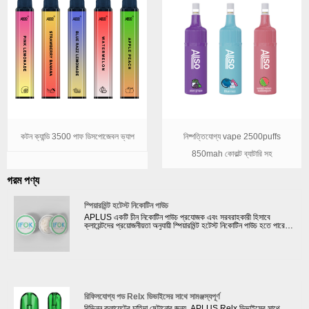
কটন ক্যান্ডি 3500 পাফ ডিসপোজেবল ভ্যাপ
নিষ্পত্তিযোগ্য vape 2500puffs
850mah কোবাল্ট ব্যাটারি সহ
গরম পণ্য
স্পিয়ারমিন্ট হটেস্ট নিকোটিন পাউচ
APLUS একটি চীন নিকোটিন পাউচ প্রযোজক এবং সরবরাহকারী হিসাবে
ক্লায়েন্টদের প্রয়োজনীয়তা অনুযায়ী স্পিয়ারমিন্ট হটেস্ট নিকোটিন পাউচ হতে পারে।
নিকোটিন পাউচ/স্নাস এবং আমাদের দৈনিক আউটপুট নাগালের জন্য 20টি উত্পাদন
লাইন রয়েছে। উন্নত মেশিনের সাহায্যে এবং জার্মানি থেকে কাঁচামাল ক্রয় করে,
আমরা তৈরি প্রতিটি স্নাস/নিকোটিন পাউচ কঠোর পরীক্ষায় উত্তীর্ণ হয় এবং
আমাদের মান মান ও নিরাপত্তা মেনে চলে। আমাদের স্নাস/নিকোটিন পাউচের
গুণমান এবং গন্ধ যেকোনো বড় ব্র্যান্ডের সাথে প্রতিযোগিতা করতে পারে।
রিফিলযোগ্য পড Relx ডিভাইসের সাথে সামঞ্জস্যপূর্ণ
বিভিন্ন ক্লায়েন্টের চাহিদা মেটানোর জন্য, APLUS Relx ডিভাইসের সাথে