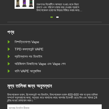
ওয়া থেকে বিরত
বৈদ্যুতিন সিগারেট একটি জনপ্রিয় পণ্য হয়ে উঠেছে যা
 দেওয়ার প্রয়াসে
গ্রাহকদের ধূমপান হ্রাস করতে বা ধূমপান ছেড়ে দিতে
িষিদ্ধ করার জন্য
সহায়তা করে। এই নিবন্ধটি বিভিন্ন দেশ অনুসারে
 পরিণত হয়েছে। 1
বৈদ্যুতিন সিগারেটের আইন ও বিধিগুলি চিত্রিত করে।
রিবেশগত ভিত্তিতে
তদ্ব্যতীত, কয়েকটি দেশ রয়েছে এবং অঞ্চলগুলি
তিন সিগারেট বিক্রয়
ভ্যাপিং পণ্য নিষিদ্ধ করেছে।
ুলি তামা......
পণ্য
নিষ্পত্তিযোগ্য Vape
TPD কমপ্লায়েন্ট VAPE
প্রতিস্থাপন পড ডিভাইস
অরিজিনাল ডিজাইনের Vape এবং Vape পেন
খালি VAPE আনুষাঙ্গিক
মূল্য তালিকা জন্য অনুসন্ধান
ডিসপোজেবল ভ্যাপ, রিপ্লেসমেন্ট পড ডিভাইস, ডিসপোজেবল ভ্যাপ 400-600 পাফ বা মূল্য তালিকা
সম্পর্কে অনুসন্ধানের জন্য, অনুগ্রহ করে আমাদের কাছে আপনার ইমেলটি ছেড়ে দিন এবং আমরা 24
ঘন্টার মধ্যে যোগাযোগ করব।