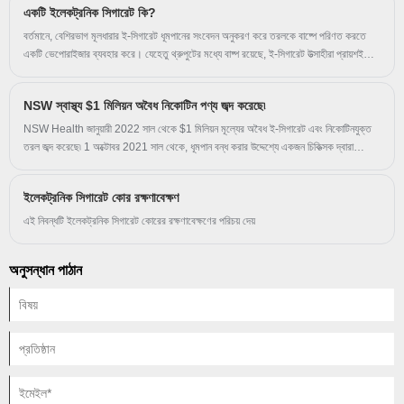
একটি ইলেকট্রনিক সিগারেট কি?
ধরনের নিকোটিন পাউচের জন্য আরেকটি প্রত্যাহার জারি করা হয়েছিল, যেখানে চার এবং ছয় মিলিগ্রাম
নিকোটিন রয়েছে।
বর্তমানে, বেশিরভাগ মূলধারার ই-সিগারেট ধূমপানের সংবেদন অনুকরণ করে তরলকে বাষ্পে পরিণত করতে
একটি ভেপোরাইজার ব্যবহার করে। যেহেতু থ্রুপুটের মধ্যে বাষ্প রয়েছে, ই-সিগারেট উত্সাহীরা প্রায়শই
নিজেদেরকে ভেপার হিসাবে উল্লেখ করে।
NSW স্বাস্থ্য $1 মিলিয়ন অবৈধ নিকোটিন পণ্য জব্দ করেছে৷
NSW Health জানুয়ারী 2022 সাল থেকে $1 মিলিয়ন মূল্যের অবৈধ ই-সিগারেট এবং নিকোটিনযুক্ত
তরল জব্দ করেছে৷ 1 অক্টোবর 2021 সাল থেকে, ধূমপান বন্ধ করার উদ্দেশ্যে একজন চিকিত্সক দ্বারা
নির্দেশিত নিকোটিনযুক্ত পণ্যগুলি শুধুমাত্র 18 বছরের বেশি বয়সী ব্যক্তিদের জন্য উপলব্ধ৷ . এই পণ্যগুলি
শুধুমাত্র একটি অস্ট্রেলিয়ান ফার্মেসি থেকে বা বৈধ প্রেসক্রিপশন সহ অস্ট্রেলিয়ায় আমদানির মাধ্যমে পাওয়া
ইলেকট্রনিক সিগারেট কোর রক্ষণাবেক্ষণ
যায়৷ NSW-তে অন্যান্য সমস্ত খুচরা বিক্রেতাদের জন্য, নিকোটিন ধারণকারী ই-সিগারেট বা ই-তরল বিক্রি
অবৈধ৷ এর মধ্যে অনলাইন বিক্রয়ও রয়েছে।
এই নিবন্ধটি ইলেকট্রনিক সিগারেট কোরের রক্ষণাবেক্ষণের পরিচয় দেয়
অনুসন্ধান পাঠান