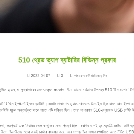
510 থ্রেড ভ্যাপ ব্যাটারির বিভিন্ন প্রকার
2022-04-07
3
আমাকে একটি বার্তা ছেড়ে দিন
ীত হয়েছে যা ক্ষুদ্রাকারের মতো
vape mods
. নীচে আমরা বর্তমানে উপলব্ধ 510 টি ভ্যাপের বিভি
েন ব্যাটারি ছিল ইগো-স্টাইলের ব্যাটারি। এগুলি সাধারণত ডুয়াল-থ্রেডেড ডিভাইস ছিল যাতে তার
 এলইডি সূচক অন্তর্ভুক্ত থাকে যাতে এটি সক্রিয় ছিল। তারা সাধারণত 510-থ্রেডেড USB চার্জিং ই
, কমপ্যাক্ট এবং নিয়মিত তেল কার্তুজের মতো প্রস্থ ছিল। বেশির ভাগই ড্র-অ্যাক্টিভেটেড, তাই ভ
 ডিভাইসের মতো একই চার্জার ব্যবহার করে, তবে সাম্প্রতিক সংস্করণগুলিতে অন্তর্নির্মিত USB চার্জি