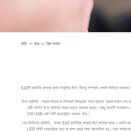
বাড়ি
>
খবর
>
শিল্প সংবাদ
510টি ব্যাটারি কলমের মতো আকৃতির ছিল, কিন্তু সম্প্রতি সেগুলি বিভিন্ন আকারে গৃহ
·
ইগো ব্যাটারি - প্রথম দিকের ই-সিগারেট ট্যাঙ্কের সাথে ব্যবহৃত প্রথম ভ্যাপ প
যেটি আপনি ইগো ব্যাটারি ফায়ার করতে ব্যবহার করেন। কিছু পরবর্তী সংস্করণে
তৈরি USB চার্জ পোর্ট অন্তর্ভুক্ত থাকতে পারে।
·
পেন-স্টাইলের ব্যাটারি - আসল 510 ব্যাটারির আকার ছিল কলমের মতো। এগুলি হালকা
LED লাইট অন্তর্ভুক্ত করে যা বাষ্প করার সময় আলোকিত হয়। তারা সাধারণত ইগো