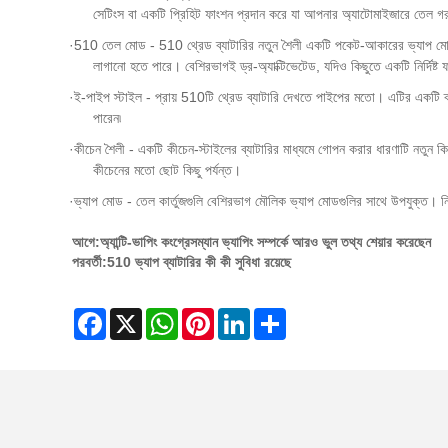
সেটিংস বা একটি প্রিহিট ফাংশন প্রদান করে যা আপনার অ্যাটোমাইজারে তেল গ
·
510 তেল মোড - 510 থ্রেড ব্যাটারির নতুন শৈলী একটি পকেট-আকারের ভ্যাপ মোডের 
লাগানো হতে পারে। বেশিরভাগই ড্র-অ্যাক্টিভেটেড, যদিও কিছুতে একটি নির্দিষ্ট 
·
ই-পাইপ স্টাইল - প্রায় 510টি থ্রেড ব্যাটারি দেখতে পাইপের মতো। এটির একটি ক্লা
পারেন৷
·
কীচেন শৈলী - একটি কীচেন-স্টাইলের ব্যাটারির মাধ্যমে গোপন করার ধারণাটি নত
কীচেনের মতো ছোট কিছু পর্যন্ত।
·
ভ্যাপ মোড - তেল কার্তুজগুলি বেশিরভাগ মৌলিক ভ্যাপ মোডগুলির সাথে উপযুক্ত। নিচ
আগে:
অ্যান্টি-ভাপিং কংগ্রেসম্যান ভ্যাপিং সম্পর্কে আরও ভুল তথ্য শেয়ার করেছেন
পরবর্তী:
510 ভ্যাপ ব্যাটারির কী কী সুবিধা রয়েছে
Facebook
X
WhatsApp
Pinterest
LinkedIn
Share