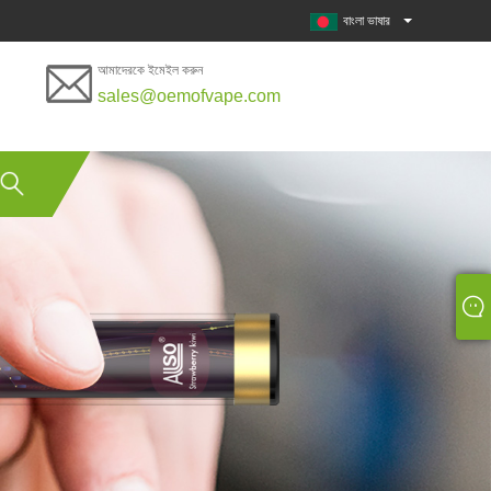
বাংলা ভাষার
আমাদেরকে ইমেইল করুন
sales@oemofvape.com