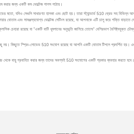
রম করার জন্য একটি কম ভোল্টেজ পালস পাঠায়।
মতো, যদিও সেগুলি সাধারণত হালকা এবং ছোট হয়। তারা স্ট্যান্ডার্ড 510 থ্রেড সহ বিভিন্ন আকা
ফায়ার বোতাম এবং সামঞ্জস্যযোগ্য ভোল্টেজ সেটিংস রয়েছে, যা আপনাকে এটি চালু করে শক্তি বাড়াতে দ
সিক চেহারা রয়েছে যা "একটি বাটি ধূমপানের অনুভূতি জাগিয়ে তোলে৷" বেশিরভাগ বৈশিষ্ট্যযুক্ত চৌম্
ুন কিছু নয়। কিছুতে স্প্রিং-লোডেড 510 সংযোগ রয়েছে যা আপনি একটি বোতাম টিপলে প্রদর্শিত হ
 থেকে বায়ু প্রবাহিত করার জন্য তাদের অবশ্যই 510 সংযোগের একটি প্রকার ব্যবহার করতে হবে। এই ধ