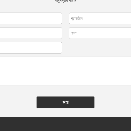
অনুসন্ধান পাঠান
জমা