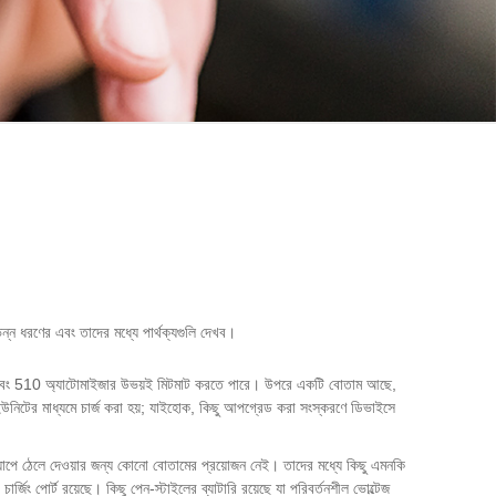
ন্ন ধরণের এবং তাদের মধ্যে পার্থক্যগুলি দেখব।
া ইগো এবং 510 অ্যাটোমাইজার উভয়ই মিটমাট করতে পারে। উপরে একটি বোতাম আছে,
উনিটের মাধ্যমে চার্জ করা হয়; যাইহোক, কিছু আপগ্রেড করা সংস্করণে ডিভাইসে
্যাপে ঠেলে দেওয়ার জন্য কোনো বোতামের প্রয়োজন নেই। তাদের মধ্যে কিছু এমনকি
ং পোর্ট রয়েছে। কিছু পেন-স্টাইলের ব্যাটারি রয়েছে যা পরিবর্তনশীল ভোল্টেজ