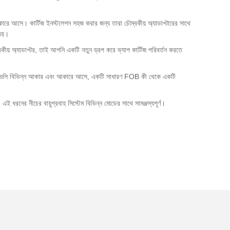
রে আসে। কার্টিজ ইনস্টলেশন সহজ করার জন্য তারা চৌম্বকীয় অ্যাডাপ্টারের সাথে
েয়।
বকীয় অ্যাডাপ্টর, তাই আপনি একটি নতুন ড্রপ করে ভ্যাপ কার্টিজ পরিবর্তন করতে
য়। এগুলি বিভিন্ন আকার এবং আকারে আসে, একটি সাধারণ FOB কী থেকে একটি
রনের নীচের বায়ুপ্রবাহ সিস্টেম বিভিন্ন মোডের সাথে সামঞ্জস্যপূর্ণ।