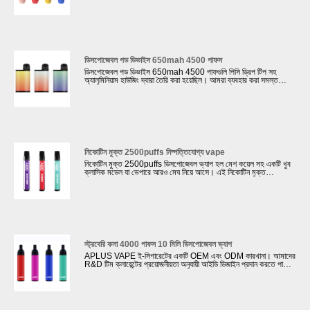
করেছে। আমরা এই ইলেকট্রনিক সিগারেটের গুণমান নিশ্চিত করার জন্য জোরদার
পরীক্ষা নিযুক্ত করি। আমাদের কোম্পানি কিছু বিখ্যাত vape ব্র্যান্ডের সাথে
সহযোগিতা করেছে যেমন RELX, ELFBAR, SUORIN, NASTY
Juice ইত্যাদি। এদিকে, আমাদের কোম্পানি ক্লায়েন্টদের যেমন CE, FC,
MSDS, UN38.3, ROHS ইত্যাদি সম্পর্কিত সার্টিফিকেট প্রদান করতে
পারে।
ডিসপোজেবল পড ডিভাইস 650mah 4500 পাফস
ডিসপোজেবল পড ডিভাইস 650mah 4500 পাফগুলি পিসি ড্রিপ টিপ সহ
অ্যালুমিনিয়াম হাউজিং দ্বারা তৈরি করা হয়েছিল। আমরা ব্যবহার করা সমস্ত
উপকরণ ROHS মান মেনে চলে। পৃষ্ঠ চিকিত্সা গ্রাহকদের পছন্দ অনুযায়ী
কাস্টমাইজ করা যেতে পারে: স্টিকার বা রাবার তেল পেইন্টিং সঙ্গে.
নিকোটিন মুক্ত 2500puffs নিষ্পত্তিযোগ্য vape
নিকোটিন মুক্ত 2500puffs ডিসপোজেবল ভ্যাপ হল মেশ কয়েল সহ একটি খুব
ক্লাসিক মডেল যা ভেপারে আরও মেঘ নিয়ে আসে। এই নিকোটিন মুক্ত
2500puffs ডিসপোজেবল ভ্যাপ এর প্রতিটি উপাদান ROHS এবং CE
স্ট্যান্ডার্ডের সাথে সামঞ্জস্যপূর্ণ। আমরা আমাদের ক্লায়েন্টদের যেমন বিভিন্ন পৃষ্ঠ
চিকিত্সা প্রদান করতে পারেন. বার্ণিশ আঁকা, গ্রেডিয়েন্ট রং দিয়ে তেল আঁকা, রাবার
তেল আঁকা।
স্ট্রবেরি কলা 4000 পাফস 10 মিলি ডিসপোজেবল ভ্যাপ
APLUS VAPE ই-সিগারেটের একটি OEM এবং ODM কারখানা। আমাদের
R&D টিম ক্লায়েন্টের প্রয়োজনীয়তা অনুযায়ী আইডি ডিজাইন প্রদান করতে পারে।
এই স্ট্রবেরি কলা 10ml 4000 Puffs ডিসপোজেবল Vape ভ্যাপারগুলিতে
শক্তিশালী কুয়াশা নিয়ে আসে। মার্কিন যুক্তরাষ্ট্রের ইলেকট্রনিক সিগারেট বাজারে
মেশ কয়েল খুব জনপ্রিয়। এই নতুন ডিজাইনের 3000 পাফস মেশ কয়েল
ডিসপোজেবল পড ভ্যাপোরাইজারের প্রতিটি উপাদান উচ্চ মানের। আমাদের
কোম্পানির 100 টিরও বেশি পরিদর্শন মেশিন সহ 4টি পরীক্ষাগার রয়েছে আমাদের