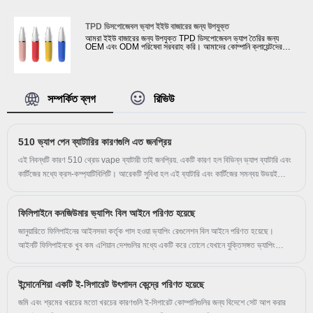
মেশ কয়েল ডিসপোজেবল ই-সিগারেটগুলি গ্রাহকের মানসম্পন্ন মানের পৌঁছে
নিশ্চিত করতে। উপরন্তু, আমরা ব্যাটারির UN38.3 সার্টিফিকেট এবং ই-তরল এর
FDA সার্টিফিকেট প্রদান করতে পারি।
TPD ডিসপোজেবল ভ্যাপ ইইউ বাজারের জন্য উপযুক্ত
আমরা ইইউ বাজারের জন্য উপযুক্ত TPD ডিসপোজেবল ভ্যাপ তৈরির জন্য
OEM এবং ODM পরিষেবা সরবরাহ করি। আমাদের কোম্পানি ক্লায়েন্টদের
TPD শংসাপত্রের জন্য আবেদন করতে সহায়তা করতে পারে যদি তারা ইউরোপীয়
ইলেকট্রনিক সিগারেট বাজারে বিক্রি করে। TPD-এর জন্য vape ডিভাইসে
শুধুমাত্র সর্বাধিক 2ml ই-তরল থাকা প্রয়োজন; একটি ECID থাকতে হবে এবং
MHRA ওয়েবসাইটে নিবন্ধিত হতে হবে; একটি সতর্কীকরণ লেবেল নিয়ে আসুন
যাতে উল্লেখ করা হয়: এই পণ্যটিতে নিকোটিন রয়েছে যা একটি অত্যন্ত আসক্তি
সৃষ্টিকারী পদার্থ।
সম্পর্কিত ব্লগ
রিভিউ
510 ভ্যাপ পেন ব্যাটারির কারণগুলি এত জনপ্রিয়
এই নিবন্ধটি কারণ 510 থ্রেড vape ব্যাটারী তাই জনপ্রিয়. একটি কারণ হল বিভিন্ন ভ্যাপ ব্যাটারি এবং
কার্টিজের মধ্যে ক্রস-কম্প্যাটিবিলিটি। আরেকটি সুবিধা হল এই ব্যাটারি এবং কার্টিজের সমন্বয় উভয়ই
লাইটওয়েট এবং বহনযোগ্য।
ফিলিপাইনে কনজিউমার ভ্যাপিং বিল আইনে পরিণত হয়েছে
জানুয়ারিতে ফিলিপাইনের আইনসভা কর্তৃক পাস হওয়া ভ্যাপিং রেগুলেশন বিল আইনে পরিণত হয়েছে।
আইনটি ফিলিপাইনকে খুব কম এশিয়ান দেশগুলির মধ্যে একটি করে তোলে যেখানে যুক্তিসঙ্গত ভ্যাপিং
প্রবিধান রয়েছে এমন লোকেদের উপকার করার উদ্দেশ্যে যারা ধূমপান করে বা ধূমপান করে যদি বাষ্প পণ্য
উপলব্ধ না থাকে। আইনের সবচেয়ে গুরুত্বপূর্ণ দিক হল এটি সাহায্য করার কৌশল হিসাবে বাষ্পকে বৈধ
ইন্দোনেশিয়া একটি ই-সিগারেট উৎপাদন কেন্দ্রে পরিণত হয়েছে
করে। ধূমপায়ীরা তাদের স্বাস্থ্য ঝুঁকি কমায় বা দূর করে। ফিলিপাইনের 16 মিলিয়নেরও বেশি নাগরিক ধূমপান
করেন। তাদের একটি সরকার-অনুমোদিত, নিয়ন্ত্রিত বিকল্প প্রস্তাব করা লক্ষ লক্ষ জীবন বাঁচাতে পারে।
জমি এবং শ্রমের খরচের মতো খরচের কারণগুলি ই-সিগারেট কোম্পানিগুলির জন্য বিদেশে সেট আপ করার