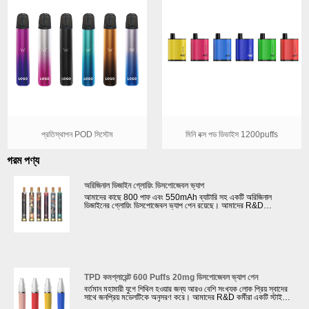
প্রতিস্থাপন POD সিস্টেম
মিনি বক্স পড ডিভাইস 1200puffs
গরম পণ্য
অরিজিনাল ডিজাইন গ্লোয়িং ডিসপোজেবল ভ্যাপ
আমাদের কাছে 800 পাফ এবং 550mAh ব্যাটারি সহ একটি অরিজিনাল
ডিজাইনের গ্লোয়িং ডিসপোজেবল ভ্যাপ পেন রয়েছে। আমাদের R&D
ইঞ্জিনিয়ারদের ফ্ল্যাশিং ফাংশন সহ অভিনব ডিসপোজেবল ভ্যাপ ডিজাইন করার বিশাল
অভিজ্ঞতা রয়েছে যা তরুণ বাষ্পের জন্য উপযুক্ত। যখন তারা ক্লাব বা পাবে
vaping হয়, তারা একটি পাব ফোকাস হবে. আমাদের দৈনিক উৎপাদন আউটপুট
500,000 পিসি ই-সিগারেট হয়. আমাদের কাছে 4টি স্বয়ংক্রিয় উত্পাদন লাইন সহ
30টি ম্যানুয়াল উত্পাদন লাইন রয়েছে বিভিন্ন গ্রাহকের বিভিন্ন প্রয়োজনীয়তা
মেটাতে।
TPD কমপ্লায়েন্ট 600 Puffs 20mg ডিসপোজেবল ভ্যাপ পেন
বর্তমান মহামারী যুগে শিথিল হওয়ার জন্য আরও বেশি সংখ্যক লোক প্রিয় স্বাদের
সাথে জনপ্রিয় মডেলটিকে অনুসরণ করে। আমাদের R&D কর্মীরা একটি স্টাইলিশ
TPD কমপ্লায়েন্ট 600 Puffs 20mg ডিসপোজেবল ভ্যাপ পেন ডিজাইন