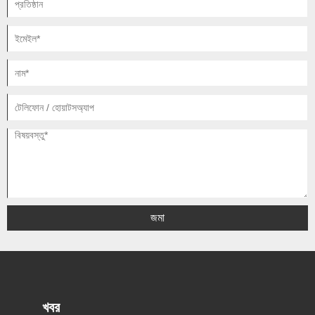
জমা
খবর