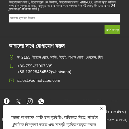
ডিসপোজেবল ভ্যাপ, রিপ্লেসমেন্ট পড ডিভাইস, ডিসপোজেবল ভ্যাপ 400-600 পাফ বা মূল্য তালিকা
সম্পর্কে অনুসন্ধানের জন্য, অনুগ্রহ করে আমাদের কাছে আপনার ইমেলটি ছেড়ে দিন এবং আমরা 24
ঘন্টার মধ্যে যোগাযোগ করব।
আমাদের সাথে যোগাযোগ করুন
নং 2153 জিহুয়ান রোড, শাজিং স্ট্রিট, বাওান জেলা, শেনজেন, চীন
+86-755-27907695
+86-13928484552(whatsapp)
sales@oemofvape.com
Links
Sitemap
RSS
XML
গোপনীয়তা নীতি
X
কপিরাইট © 2022 অ্যাপলাস প্রিসিশন টেকনোলজি কোং, লিমিটেড। সমস্ত অধিকার সংরক্ষিত।
আমরা আপনাকে একটি ভাল ব্রাউজিং অভিজ্ঞতা দিতে, সাইটের
চীন কার্টরিজ প্রস্তুতকারক, প্রতিস্থাপন পড ডিভাইস, ডিসপোজেবল ভ্যাপ, ওএম ভ্যাপ কারখানা,
বৈদ্যুতিন সিগারেট
ট্র্যাফিক বিশ্লেষণ করতে এবং সামগ্রী ব্যক্তিগতকৃত করতে