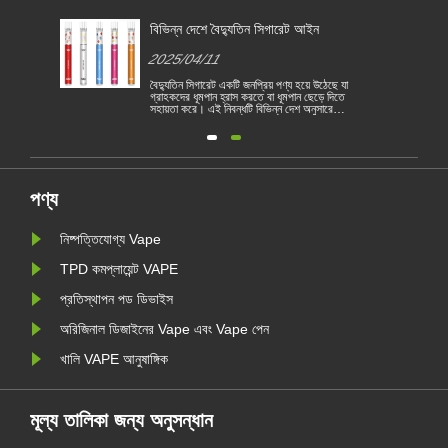
জন্য
বিভিন্ন দেশে বৈদ্যুতিন সিগারেট আইন
2025/04/11
বৈদ্যুতিন সিগারেট একটি জনপ্রিয় পণ্য হয়ে উঠেছে যা
গ্রাহকদের ধূমপান হ্রাস করতে বা ধূমপান ছেড়ে দিতে
সহায়তা করে। এই নিবন্ধটি বিভিন্ন দেশ অনুসারে
1
বৈদ্যুতিন সিগারেটের আইন ও বিধিগুলি চিত্রিত করে।
তদ্ব্যতীত, কয়েকটি দেশ রয়েছে এবং অঞ্চলগুলি
রয়
ভ্যাপিং পণ্য নিষিদ্ধ করেছে।
পণ্য
নিষ্পত্তিযোগ্য Vape
TPD কমপ্লায়েন্ট VAPE
প্রতিস্থাপন পড ডিভাইস
অরিজিনাল ডিজাইনের Vape এবং Vape পেন
খালি VAPE আনুষাঙ্গিক
মূল্য তালিকা জন্য অনুসন্ধান