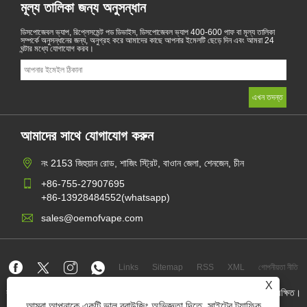
মূল্য তালিকা জন্য অনুসন্ধান
ডিসপোজেবল ভ্যাপ, রিপ্লেসমেন্ট পড ডিভাইস, ডিসপোজেবল ভ্যাপ 400-600 পাফ বা মূল্য তালিকা
সম্পর্কে অনুসন্ধানের জন্য, অনুগ্রহ করে আমাদের কাছে আপনার ইমেলটি ছেড়ে দিন এবং আমরা 24
ঘন্টার মধ্যে যোগাযোগ করব।
আমাদের সাথে যোগাযোগ করুন
নং 2153 জিহুয়ান রোড, শাজিং স্ট্রিট, বাওান জেলা, শেনজেন, চীন
+86-755-27907695
+86-13928484552(whatsapp)
sales@oemofvape.com
Links
Sitemap
RSS
XML
গোপনীয়তা নীতি
X
কপিরাইট © 2022 অ্যাপলাস প্রিসিশন টেকনোলজি কোং, লিমিটেড। সমস্ত অধিকার সংরক্ষিত।
আমরা আপনাকে একটি ভাল ব্রাউজিং অভিজ্ঞতা দিতে, সাইটের ট্র্যাফিক