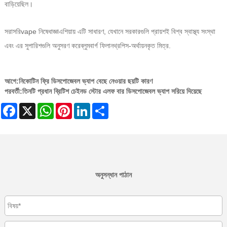
বাড়িয়েছিল।
সরাসরি
vape নিষেধাজ্ঞা
এশিয়ায় এটি সাধারণ, যেখানে সরকারগুলি প্রায়শই বিশ্ব স্বাস্থ্য সংস্থা
এবং এর সুপারিশগুলি অনুসরণ করে
ব্লুমবার্গ ফিলানথ্রপিস-অর্থায়নকৃত মিত্র
.
আগে:
নিকোটিন ফ্রি ডিসপোজেবল ভ্যাপ বেছে নেওয়ার ছয়টি কারণ
পরবর্তী:
তিনটি প্রধান ব্রিটিশ চেইনড স্টোর এলফ বার ডিসপোজেবল ভ্যাপ সরিয়ে দিয়েছে
Facebook
X
WhatsApp
Pinterest
LinkedIn
Share
অনুসন্ধান পাঠান