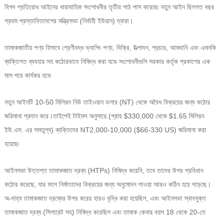
বিপদ প্রতিরোধ আইনের ধারাবাহিক সংশোধনীর তৃতীয় পাঠ পাস করেছে৷ নতুন আইন ছিল
গত বছর
প্রথম প্রস্তাবিত
দেশের মন্ত্রিসভা (নির্বাহী ইউয়ান) দ্বারা।
তামাকজাতীয় পণ্য হিসাবে শ্রেণীবদ্ধ ভ্যাপিং পণ্য, বিক্রি, উত্পাদন, প্রচার, আমদানি এবং এমনকি
ব্যক্তিগত ব্যবহার সহ কঠোরভাবে নিষিদ্ধ করা হবে৷ সংশোধনীগুলি সরকার কর্তৃক প্রকাশের এক
মাস পরে কার্যকর হবে৷
নতুন আইনটি 10-50 মিলিয়ন নিউ তাইওয়ান ডলার (NT) থেকে অবৈধ বিক্রয়ের জন্য কঠোর
জরিমানা প্রদান করে।
তাইপেই টাইমস অনুসারে
.
(প্রায় $330,000 থেকে $1.65 মিলিয়ন
ইউ.এস. এর সমতুল্য) ব্যক্তিদের NT2,000-10,000 ($66-330 US) জরিমানা করা
হয়েছে৷
আইনসভা উত্তপ্ত তামাকজাত দ্রব্য (HTPs) নিষিদ্ধ করেনি, তবে তাদের উপর প্রবিধান
কঠোর করেছে, যার ফলে নির্মাতাদের বিক্রয়ের জন্য অনুমোদন পাওয়া আরও কঠিন হয়ে পড়েছে।
অ-দাহ্য তামাকজাত দ্রব্যের উপর করের হারও বৃদ্ধি করা হয়েছিল, এবং আইনসভা স্বাদযুক্ত
তামাকজাত দ্রব্য (সিগারেট সহ) নিষিদ্ধ করেছিল এবং তামাক কেনার বয়স 18 থেকে 20-তে