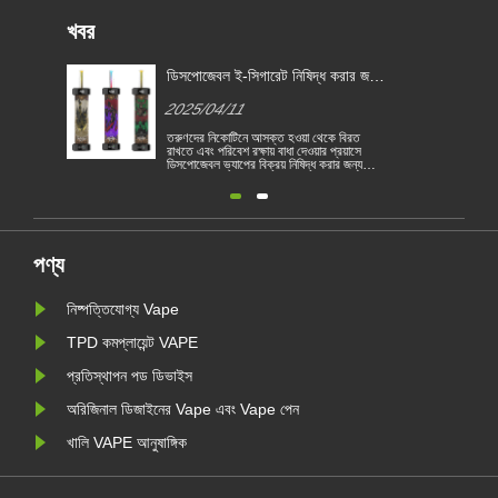
খবর
ডিসপোজেবল ই-সিগারেট নিষিদ্ধ করার জন্য
বেলজিয়াম প্রথম ইইউ দেশে পরিণত হয়
2025/04/11
তরুণদের নিকোটিনে আসক্ত হওয়া থেকে বিরত
রাখতে এবং পরিবেশ রক্ষায় বাধা দেওয়ার প্রয়াসে
ডিসপোজেবল ভ্যাপের বিক্রয় নিষিদ্ধ করার জন্য
বেলজিয়াম ইইউ প্রথম দেশে পরিণত হয়েছে। 1
জানুয়ারী থেকে স্বাস্থ্য ও পরিবেশগত ভিত্তিতে
বেলজিয়ামে ডিসপোজেবল বৈদ্যুতিন সিগারেট বিক্রয়
নিষিদ্ধ করা হয়েছে। ইইউ দেশগুলি তামা......
পণ্য
নিষ্পত্তিযোগ্য Vape
TPD কমপ্লায়েন্ট VAPE
প্রতিস্থাপন পড ডিভাইস
অরিজিনাল ডিজাইনের Vape এবং Vape পেন
খালি VAPE আনুষাঙ্গিক