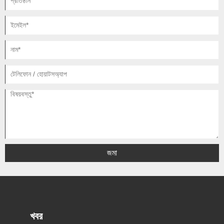
জমা
খবর