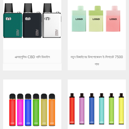
এক্সক্লুসিভ CBD খালি ডিভাইস
নতুন ডিজাইনের ডিসপোজেবল ই-সিগারেট 7500
পাফ