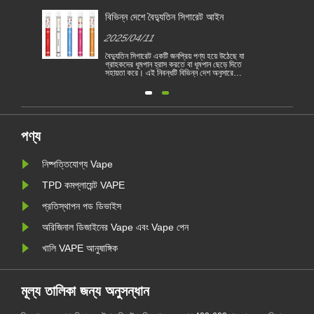
জন্য
বিভিন্ন দেশে বৈদ্যুতিন সিগারেট আইন
2025/04/11
বৈদ্যুতিন সিগারেট একটি জনপ্রিয় পণ্য হয়ে উঠেছে যা
গ্রাহকদের ধূমপান হ্রাস করতে বা ধূমপান ছেড়ে দিতে
সহায়তা করে। এই নিবন্ধটি বিভিন্ন দেশ অনুসারে
1
বৈদ্যুতিন সিগারেটের আইন ও বিধিগুলি চিত্রিত করে।
তদ্ব্যতীত, কয়েকটি দেশ রয়েছে এবং অঞ্চলগুলি
রয়
ভ্যাপিং পণ্য নিষিদ্ধ করেছে।
পণ্য
নিষ্পত্তিযোগ্য Vape
TPD কমপ্লায়েন্ট VAPE
প্রতিস্থাপন পড ডিভাইস
অরিজিনাল ডিজাইনের Vape এবং Vape পেন
খালি VAPE আনুষাঙ্গিক
মূল্য তালিকা জন্য অনুসন্ধান