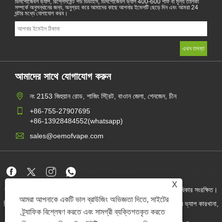
ডিসপোজেবল ভ্যাপ, রিপ্লেসমেন্ট পড ডিভাইস, ডিসপোজেবল ভ্যাপ 400-600 পাফ বা মূল্য তালিকা
সম্পর্কে অনুসন্ধানের জন্য, অনুগ্রহ করে আমাদের কাছে আপনার ইমেলটি ছেড়ে দিন এবং আমরা 24
ঘন্টার মধ্যে যোগাযোগ করব।
আমাদের সাথে যোগাযোগ করুন
নং 2153 জিহুয়ান রোড, শাজিং স্ট্রিট, বাওান জেলা, শেনজেন, চীন
+86-755-27907695
+86-13928484552(whatsapp)
sales@oemofvape.com
Links
Sitemap
RSS
XML
গোপনীয়তা নীতি
X
কপিরাইট © 2022 অ্যাপলাস প্রিসিশন টেকনোলজি কোং, লিমিটেড। সমস্ত অধিকার সংরক্ষিত।
আমরা আপনাকে একটি ভাল ব্রাউজিং অভিজ্ঞতা দিতে, সাইটের
চীন কার্টরিজ প্রস্তুতকারক, প্রতিস্থাপন পড ডিভাইস, ডিসপোজেবল ভ্যাপ, ওএম ভ্যাপ কারখানা,
বৈদ্যুতিন সিগারেট
ট্র্যাফিক বিশ্লেষণ করতে এবং সামগ্রী ব্যক্তিগতকৃত করতে