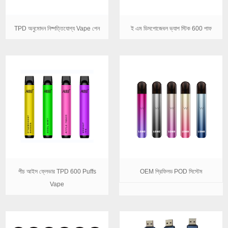
TPD অনুমোদন নিষ্পত্তিযোগ্য Vape পেন
ই এম ডিসপোজেবল ভ্যাপ স্টিক 600 পাফ
পীচ আইস ফ্লেভার TPD 600 Puffs
OEM প্রিফিলড POD সিস্টেম
Vape