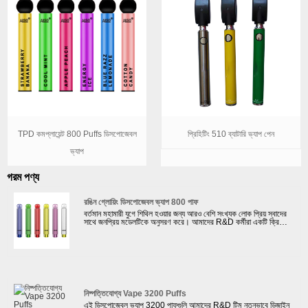
TPD কমপ্লায়েন্ট 800 Puffs ডিসপোজেবল
প্রিহিটিং 510 ব্যাটারি ভ্যাপ পেন
ভ্যাপ
গরম পণ্য
রঙিন গ্লোয়িং ডিসপোজেবল ভ্যাপ 800 পাফ
বর্তমান মহামারী যুগে শিথিল হওয়ার জন্য আরও বেশি সংখ্যক লোক প্রিয় স্বাদের
সাথে জনপ্রিয় মডেলটিকে অনুসরণ করে। আমাদের R&D কর্মীরা একটি ক্রিস্টাল
প্লাস্টিক উপাদান সহ একটি রঙিন গ্লোয়িং ডিসপোজেবল ভ্যাপ 800 পাফ ডিজাইন
করেছে৷ আমরা এই ইলেকট্রনিক সিগারেটের গুণমান নিশ্চিত করার জন্য জোরদার
পরীক্ষা নিযুক্ত করি। আমাদের কোম্পানি কিছু বিখ্যাত vape ব্র্যান্ডের সাথে
সহযোগিতা করেছে যেমন RELX, ELFBAR, SUORIN, NASTY
Juice ইত্যাদি। এদিকে, আমাদের কোম্পানি ক্লায়েন্টদের যেমন CE, FC,
MSDS, UN38.3, ROHS ইত্যাদি সম্পর্কিত সার্টিফিকেট প্রদান করতে
পারে।
নিষ্পত্তিযোগ্য Vape 3200 Puffs
এই ডিসপোজেবল ভ্যাপ 3200 পাফগুলি আমাদের R&D টিম নতুনভাবে ডিজাইন