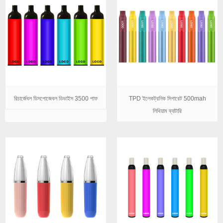
রিচার্জেবল ডিসপোজেবল ডিভাইস 3500 পাফ
TPD ইলেকট্রনিক সিগারেট 500mah
লিথিয়াম ব্যাটারি