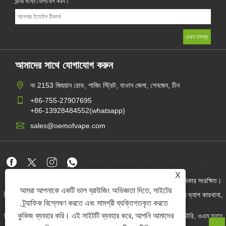
ঘন্টার মধ্যে যোগাযোগ করব।
আমাদের সাথে যোগাযোগ করুন
নং 2153 জিহুয়ান রোড, শাজিং স্ট্রিট, বাওান জেলা, শেনজেন, চীন
+86-755-27907695
+86-13928484552(whatsapp)
sales@oemofvape.com
Links
Sitemap
RSS
XML
গোপনীয়তা নীতি
X
কপিরাইট © 2022 অ্যাপলাস প্রিসিশন টেকনোলজি কোং, লিমিটেড। সমস্ত অধিকার সংরক্ষিত।
আমরা আপনাকে একটি ভাল ব্রাউজিং অভিজ্ঞতা দিতে, সাইটের
চীন কার্টরিজ প্রস্তুতকারক, প্রতিস্থাপন পড ডিভাইস, ডিসপোজেবল ভ্যাপ, ওএম ভ্যাপ কারখানা,
বৈদ্যুতিন সিগারেট
ট্র্যাফিক বিশ্লেষণ করতে এবং সামগ্রী ব্যক্তিগতকৃত করতে
কুকিজ ব্যবহার করি। এই সাইটটি ব্যবহার করে, আপনি আমাদের
নিকোটিন পাউচ পাইকার, নিকোটিন পাউচ সরবরাহকারী, ওএম নিকোটিন পাউচ ফ্যাক্টরি, ওএম স্নাস
ফ্যাক্টরি, নিকোটিন পাউচ, প্রিফিল্ড পোড ডিভাইস,