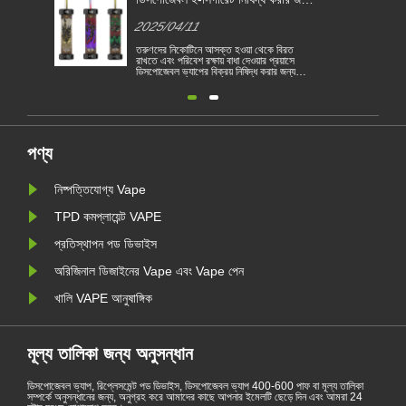
ইউ দেশে পরিণত হয়
2025/04/11
ক্ত হওয়া থেকে বিরত
বৈদ্যুতিন সিগারেট একটি জনপ্রিয় পণ্য হয়ে উঠেছে যা
় বাধা দেওয়ার প্রয়াসে
গ্রাহকদের ধূমপান হ্রাস করতে বা ধূমপান ছেড়ে দিতে
রয় নিষিদ্ধ করার জন্য
সহায়তা করে। এই নিবন্ধটি বিভিন্ন দেশ অনুসারে
দেশে পরিণত হয়েছে। 1
বৈদ্যুতিন সিগারেটের আইন ও বিধিগুলি চিত্রিত করে।
য ও পরিবেশগত ভিত্তিতে
তদ্ব্যতীত, কয়েকটি দেশ রয়েছে এবং অঞ্চলগুলি
ৈদ্যুতিন সিগারেট বিক্রয়
ভ্যাপিং পণ্য নিষিদ্ধ করেছে।
উ দেশগুলি তামা......
পণ্য
নিষ্পত্তিযোগ্য Vape
TPD কমপ্লায়েন্ট VAPE
প্রতিস্থাপন পড ডিভাইস
অরিজিনাল ডিজাইনের Vape এবং Vape পেন
খালি VAPE আনুষাঙ্গিক
মূল্য তালিকা জন্য অনুসন্ধান
ডিসপোজেবল ভ্যাপ, রিপ্লেসমেন্ট পড ডিভাইস, ডিসপোজেবল ভ্যাপ 400-600 পাফ বা মূল্য তালিকা
সম্পর্কে অনুসন্ধানের জন্য, অনুগ্রহ করে আমাদের কাছে আপনার ইমেলটি ছেড়ে দিন এবং আমরা 24