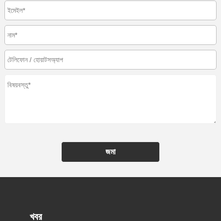
জমা
খবর