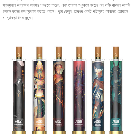
স্তন্যপান অগ্রভাগ অপসারণ করতে পারেন, এবং তারপর শুধুমাত্র কাচের নল বাকি থাকলে আপনি
চলমান কলের জল ব্যবহার করতে পারেন। ধুয়ে ফেলুন, তারপর একটি পরিষ্কার কাগজের তোয়ালে
বা ন্যাকড়া দিয়ে মুছুন।