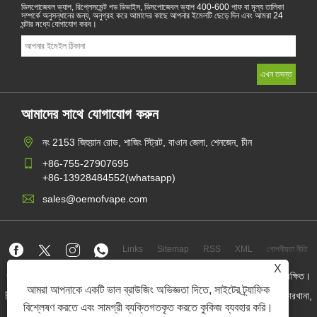
ডিসপোজেবল ভ্যাপ, রিপ্লেসমেন্ট পড ডিভাইস, ডিসপোজেবল ভ্যাপ 400-600 পাফ বা মূল্য তালিকা
সম্পর্কে অনুসন্ধানের জন্য, অনুগ্রহ করে আমাদের কাছে আপনার ইমেলটি ছেড়ে দিন এবং আমরা 24
ঘন্টার মধ্যে যোগাযোগ করব।
আমাদের সাথে যোগাযোগ করুন
নং 2153 জিহুয়ান রোড, শাজিং স্ট্রিট, বাওান জেলা, শেনজেন, চীন
+86-755-27907695
+86-13928484552(whatsapp)
sales@oemofvape.com
Links
Sitemap
RSS
XML
গোপনীয়তা নীতি
X
কপিরাইট © 2022 অ্যাপলাস প্রিসিশন টেকনোলজি কোং, লিমিটেড। সমস্ত অধিকার সংরক্ষিত।
আমরা আপনাকে একটি ভাল ব্রাউজিং অভিজ্ঞতা দিতে, সাইটের ট্র্যাফিক
চীন কার্টরিজ প্রস্তুতকারক, প্রতিস্থাপন পড ডিভাইস, ডিসপোজেবল ভ্যাপ, ওএম ভ্যাপ কারখানা,
বৈদ্যুতিন সিগারেট
বিশ্লেষণ করতে এবং সামগ্রী ব্যক্তিগতকৃত করতে কুকিজ ব্যবহার করি।