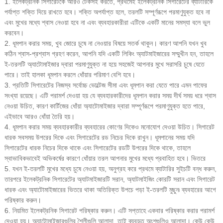
1. ইলেকট্রনিক সিগারেটকে আরও টেকসই করতে, প্রথমেই ইলেকট্রনিক সিগারেটের ব্যাটারিকে
পর্যাপ্ত শক্তি দিয়ে রাখতে হবে। শক্তি অপর্যাপ্ত হলে, তরলটি সম্পূর্ণরূপে পরমাণুযুক্ত হবে না
এবং মুখের মধ্যে শ্বাস নেওয়া হবে না এবং ব্যবহারকারীরা এটিকে একটি মানের সমস্যা বলে ভুল
করবেন।
2. ধূমপান করার সময়, খুব জোরে চুষে না নেওয়ার বিষয়ে সতর্ক থাকুন। কারণ আপনি যখন খুব
কঠিন শ্বাস-প্রশ্বাস গ্রহণ করেন, আপনি যদি একটি লিকিং অ্যাটমাইজারের সম্মুখীন হন, তাহলে
ই-তরলটি অ্যাটোমাইজার দ্বারা পরমাণুযুক্ত না হয়ে সহজেই আপনার মুখে সরাসরি চুষে যেতে
পারে। তাই হালকা ধূমপান করলে ধোঁয়ার পরিমাণ বেশি হবে।
3. প্রতিটি সিগারেটের নিজস্ব সর্বোচ্চ ভোল্টেজ সীমা এবং ধূমপান করা যেতে পারে এমন পাফের
সংখ্যা রয়েছে। এটি পরামর্শ দেওয়া হয় যে ব্যবহারকারীদের ধূমপান করার সময় দীর্ঘ সময় ধরে শ্বাস
নেওয়া উচিত, কারণ কার্টিজের ধোঁয়া অ্যাটোমাইজার দ্বারা সম্পূর্ণরূপে পরমাণুযুক্ত হতে পারে,
এইভাবে আরও ধোঁয়া তৈরি হয়।
4. ধূমপান করার সময় ব্যবহারকারীর ব্যবহারের কোণের দিকেও মনোযোগ দেওয়া উচিত। সিগারেট
ধারক সবসময় উপরের দিকে এবং সিগারেটের রড নিচের দিকে রাখুন। ধূমপানের সময় যদি
সিগারেটের ধারক নিচের দিকে থাকে এবং সিগারেটের রডটি উপরের দিকে থাকে, তাহলে
স্বাভাবিকভাবেই অভিকর্ষের কারণে ধোঁয়ার তরল আপনার মুখের মধ্যে প্রবাহিত হবে। ভিতরে
5. যখন ই-তরলটি মুখের মধ্যে চুষে নেওয়া হয়, অনুগ্রহ করে প্রথমে ব্যাটারির সুইচটি বন্ধ করুন,
তারপরে ইলেকট্রনিক সিগারেটের অ্যাটমাইজারটি সরান, অ্যাটমাইজিং কোরটি সরান এবং সিগারেট
ধারক এবং অ্যাটোমাইজারের ভিতরে থাকা অতিরিক্ত উপচে পড়া ই-তরলটি মুছুন৷ ব্যবহারের আগে
পরিষ্কার করুন।
6. নিয়মিত ইলেকট্রনিক সিগারেট পরিষ্কার করুন। এটি সপ্তাহে একবার পরিষ্কার করার পরামর্শ
দেওয়া হয়। অ্যাটোমাইজারগুলির শৈলীগুলি আলাদা, তাই ব্যবহৃত অংশগুলিও আলাদা। কেউ কেউ