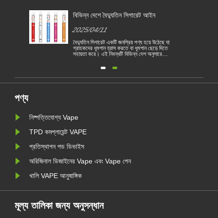
জন্য
বিভিন্ন দেশে বৈদ্যুতিন সিগারেট আইন
2025/04/11
বৈদ্যুতিন সিগারেট একটি জনপ্রিয় পণ্য হয়ে উঠেছে যা
গ্রাহকদের ধূমপান হ্রাস করতে বা ধূমপান ছেড়ে দিতে
সহায়তা করে। এই নিবন্ধটি বিভিন্ন দেশ অনুসারে
1
বৈদ্যুতিন সিগারেটের আইন ও বিধিগুলি চিত্রিত করে।
তদ্ব্যতীত, কয়েকটি দেশ রয়েছে এবং অঞ্চলগুলি
রয়
ভ্যাপিং পণ্য নিষিদ্ধ করেছে।
পণ্য
নিষ্পত্তিযোগ্য Vape
TPD কমপ্লায়েন্ট VAPE
প্রতিস্থাপন পড ডিভাইস
অরিজিনাল ডিজাইনের Vape এবং Vape পেন
খালি VAPE আনুষাঙ্গিক
মূল্য তালিকা জন্য অনুসন্ধান