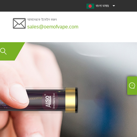
বাংলা ভাষার
আমাদেরকে ইমেইল করুন
sales@oemofvape.com