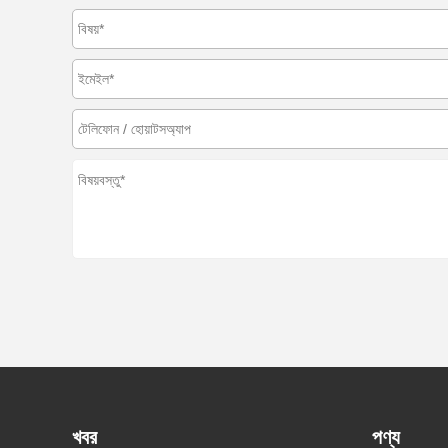
খবর
পণ্য