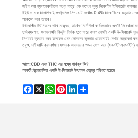
জরিপ করা ব্যবহারকারীদের মধ্যে মাত্র এক শতাংশ শূন্য নিকোটিন ইসিগারেট ব্যবহা
ইইউ তামাক নির্দেশিকা
ইলেকট্রনিক সিগারেটে সর্বোচ্চ 0.4% নিকোটিনের অনুমতি দেও
অকেজো করে তুলবে।
ইউরোপীয় ইউনিয়নের দাবি সত্ত্বেও, তামাক নির্দেশিকা কার্যকরভাবে একটি নিষেধাজ্ঞা র
দুর্ভাগ্যবশত, ফলাফলগুলি কিছুটা তির্যক হতে পারে কারণ সেগুলি একটি ই-সিগারেট খুচর
সিগারেট ব্যবহার করে চলেছেন এমন লোকদের তুলনায় ওয়েবসাইট দেখার সম্ভাবনা ক
তবুও, সমীক্ষাটি ক্রমবর্ধমান সংখ্যক অধ্যয়নের ওজন যোগ করে (সহ
এইটা
এবং
এইটা
) য
আগে:
CBD এবং THC এর মধ্যে পার্থক্য কি?
পরবর্তী:
ইন্দোনেশিয়া একটি ই-সিগারেট উৎপাদন কেন্দ্রে পরিণত হয়েছে
Facebook
X
WhatsApp
Pinterest
LinkedIn
Share