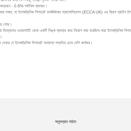
র করেছেন - 0.8% সর্বাধিক ব্যবহৃত।
য়ার লক্ষ্য, যা ইলেকট্রনিক সিগারেট কনজিউমার অ্যাসোসিয়েশন (ECCA UK) এর ক্রিস প্রাইস বিশ
য়ে গেছে।
া বিক্রেতার ওয়েবসাইট থেকে একটি লিঙ্ক ব্যবহার করে নিয়োগ করা হয়েছিল৷ যারা ইলেকট্রনিক সিগারেট
ম।
া দেখায় যে ইলেকট্রনিক সিগারেট অন্যান্য পদ্ধতির চেয়ে বেশি কার্যকর।
অনুসন্ধান পাঠান