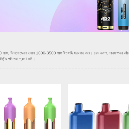
ডিসপোজেবল ভ্যাপ 1600-3500 পাফ ইত্যাদি সরবরাহ করে। চরম নকশা, মানসম্পন্ন কাঁচামাল, উচ্
িখুঁত পরিষেবা গ্রহণ করি।