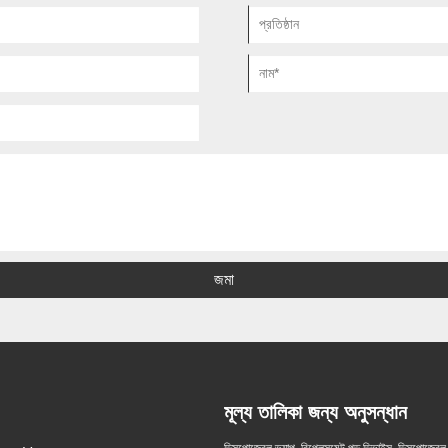
জমা
মূল্য তালিকা জন্য অনুসন্ধান
ডিসপোজেবল ভ্যাপ, রিপ্লেসমেন্ট পড ডিভাইস, ডিসপোজেবল