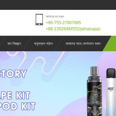
আমাদের কল করুন
+86-755-27907695
+86-13928484552(whatsapp)
মান নিয়ন্ত্রণ
অনুসন্ধান পাঠান
আমাদের সাথে যোগাযোগ করুন