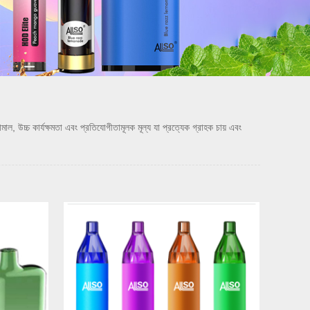
চ কার্যক্ষমতা এবং প্রতিযোগীতামূলক মূল্য যা প্রত্যেক গ্রাহক চায় এবং