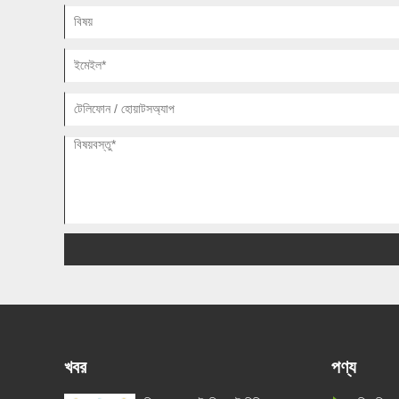
খবর
পণ্য