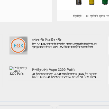
প্রিহিটিং 510 ব্যাটারি ভ্যাপ পে
রসালো পীচ নিকোটিন পাউচ
চীনে AK136 রসালো পীচ নিকোটিন পাউচের নেতৃস্থানীয় ডিজাইনার এবং
প্রস্তুতকারক হিসাবে, APLUS বিভিন্ন ক্লায়েন্টের প্রয়োজনীয়তা
মেটাতে বিভিন্ন ধরনের নিকোটিন পাউচ উৎপাদনের জন্য 20টি উৎপাদন
লাইন স্থাপন করেছে। উন্নত মেশিনের সাহায্যে এবং বিদেশ থেকে
কাঁচামাল কেনার জন্য, আমরা তৈরি করা প্রতিটি নিকোটিন পাউচ কঠোর
-
পরীক্ষায় উত্তীর্ণ হয় এবং আমাদের মান মান ও নিরাপত্তা মেনে চলে।
নিষ্পত্তিযোগ্য Vape 3200 Puffs
এই ডিসপোজেবল ভ্যাপ 3200 পাফগুলি আমাদের R&D টিম নতুনভাবে
ডিজাইন করেছে৷ এই ডিসপোজেবল ভ্যাপটির চেহারাটি খুব বিশেষ যা দেখতে
একটি ওয়াইন পাত্রের মতো৷ APLUS গ্লোবাল ভ্যাপ পাইকারি বিক্রেতা
এবং গ্লোবাল ই-সিগারেট ব্র্যান্ডের জন্য ইলেকট্রনিক সিগারেট ডিজাইন এবং
তৈরির জন্য পেশাদার। 34টি উত্পাদন লাইন এবং ই-সিগারেটের দৈনিক
আউটপুট 500000 পিসিতে পৌঁছাতে পারে, আমরা সর্বদা গ্রাহকদের
কাছে উচ্চ মানের ভ্যাপিং পণ্য সরবরাহ করি। ব্যাটারি এবং ই-লিকুইড সবই
বিখ্যাত নির্ভরযোগ্য সরবরাহকারীদের কাছ থেকে সোর্স করা হয় যাতে
গ্রাহকের গুণমানের মান এবং স্পেসিফিকেশনের সাথে মানানসই হয়,
এছাড়াও আমরা ক্লায়েন্টকে MSDS রিপোর্ট এবং UN38.3 রিপোর্ট
প্রদান করতে পারি।