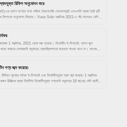
রিপোর্ট প্রদান করতে পারি।
স্বাদযুক্ত রিফিল অনুমোদন করে
আই)-এর ভ্যাপ পণ্যের শাখা লজিক টেকনোলজি ডেভেলপমেন্ট এলএলসি দ্বারা তৈরি দুটি
ুলির বিপণনের অনুমোদন দিয়েছে। Vuse Solo অক্টোবর 2021-এ পাঁচ মাসেরও বেশি
নুমোদিত একমাত্র ভ্যাপিং পণ্য। FDA লজিক পাওয়ার এবং লজিক প্রো এবং উভয়ের
ছে। উভয় ডিভাইসের জন্য প্রিমার্কেট টোব্যাকো অ্যাপ্লিকেশান (PMTAs) মেন্থল
 প্রায় সমস্ত মেনথল অ্যাপ্লিকেশন এজেন্সির কাছে জমা দেওয়া হয়েছে৷ লজিক 2019
ার্যকর
লির জন্য PMTA গুলি জমা দিয়েছে৷ সেগুলি 9 সেপ্টেম্বর, 2020 PMTA জমা দেওয়ার
ষেধাজ্ঞা 1 অক্টোবর, 2021 থেকে শুরু হয়েছে। নিকোটিন ই-সিগারেট, ভ্যাপ জুস
়াগুলির মধ্যে ছিল৷
য বাজারে ভেপারগুলি শুধুমাত্র প্রেসক্রিপশনের মাধ্যমে পাওয়া যাবে না। ভাপের
ই-সিগারেট পণ্য বিক্রি চালিয়ে যেতে পারে। অন্যান্য নিকোটিনযুক্ত পণ্য, যেমন
অন্যান্য ভ্যাপিং পণ্য যাতে নিকোটিন নেই সেগুলিও এই নিয়মের আওতায় পড়ে না।
ন পণ্য জব্দ করেছে৷
িয়ন মূল্যের অবৈধ ই-সিগারেট এবং নিকোটিনযুক্ত তরল জব্দ করেছে৷ 1 অক্টোবর
ন চিকিত্সক দ্বারা নির্দেশিত নিকোটিনযুক্ত পণ্যগুলি শুধুমাত্র 18 বছরের বেশি বয়সী
র একটি অস্ট্রেলিয়ান ফার্মেসি থেকে বা বৈধ প্রেসক্রিপশন সহ অস্ট্রেলিয়ায় আমদানির
খুচরা বিক্রেতাদের জন্য, নিকোটিন ধারণকারী ই-সিগারেট বা ই-তরল বিক্রি অবৈধ৷ এর