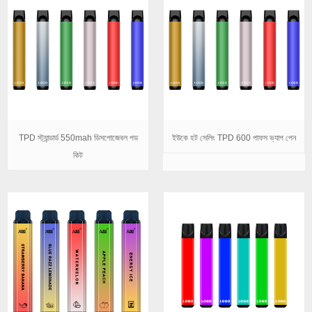
TPD স্ট্যান্ডার্ড 550mah ডিসপোজেবল পড
ইউকে হট সেলিং TPD 600 পাফস ভ্যাপ পেন
কিট