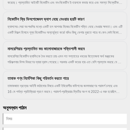
করেছে। প্রস্তাবিত আইনটি নিকোটিন এবং নন-নিকোটিন ই-তরলকে কভার করে এবং সমস্ত সিন্থেটিক
নিকোটিন পণ্যের উপর নিয়ন্ত্রক কর্তৃপক্ষকেও কভার করে৷ যদি পাস করা হয়, তাহলে 1 জানুয়ারী, 2023
থেকে ফ্লেভারযুক্ত ভ্যাপ পণ্যের বিক্রি বেআইনি হবে৷
নিকোটিন ফ্রি ডিসপোজেবল ভ্যাপ বেছে নেওয়ার ছয়টি কারণ
ভ্যাপসের সেরা অংশগুলির মধ্যে একটি হল আপনার নিজের নিকোটিন শক্তি বেছে নেওয়ার ক্ষমতা। এবং এটি
একটি বিকল্প হিসাবে শূন্য নিকোটিনও অন্তর্ভুক্ত করে! যদিও কিছু ভেপার বুঝতে পারে না কেন কেউ নিকোটিন
ছাড়া ভ্যাপ করতে চাইবে, মানুষ কেন নন-নিকোটিন ভ্যাপ বেছে নেয় তার বেশ কিছু কারণ রয়েছে৷ প্রচুর
ভ্যাপার নিকোটিন ছাড়ার লক্ষ্যে ভ্যাপিং শুরু করে যতক্ষণ না তারা শূন্যে পৌঁছায়; ধূমপান ত্যাগ করতে এবং
মালয়েশিয়ার প্রস্তাবিত কর কালোবাজারকে শক্তিশালী করবে
নিকোটিনের আসক্তি ভাঙতে ভ্যাপ ব্যবহার করা। তবুও, কেউ কেউ সিগারেট ছাড়ার পরেও নিকোটিন ছাড়াই
বাষ্প করা চালিয়ে যান, সম্ভবত হাত থেকে মুখের অ্যাকশনের পরিচিতির কারণে৷ নিকোটিন-মুক্ত ভ্যাপস'-এর
মালয়েশিয়া নিকোটিন ভ্যাপিংকে বৈধ করতে চায় এমন গত সপ্তাহের খবরের উত্তেজনা অর্থ মন্ত্রকের
জন্য প্রচুর বিকল্প রয়েছে এবং সেগুলি বেছে নেওয়ার প্রচুর কারণ রয়েছে৷
পরিকল্পনার বিশদ বিবরণের দ্বারা হ্রাস পেয়েছে। সরকার একটি করের হার এত বেশি প্রস্তাব করছে যে এর
উল্লেখযোগ্য অনাকাঙ্ক্ষিত ফলাফল হবে।
তামাক পণ্য নির্দেশিকা কিছু পরিবর্তন করতে পারে
তামাকজাত দ্রব্যের আইনী কাঠামোর বিষয়ে একটি ইউরোপীয় কমিশনের জনসাধারণের পরামর্শ চলছে এবং
16 মে পর্যন্ত প্রতিক্রিয়া গ্রহণ করবে। পরামর্শ-প্রক্রিয়ার দ্বিতীয় অংশ যা 2022-এ শুরু হয়েছিল
ফেব্রুয়ারির শেষের দিকে। তামাকজাত দ্রব্য, ই-সিগারেট এবং অন্যান্য কম-ঝুঁকিপূর্ণ নিকোটিন পণ্যের জন্য
কঠোর প্রবিধান প্রবর্তন করার লক্ষ্যে এটি স্পষ্টতই। অনুরোধ করা মন্তব্যগুলি তামাক পণ্য নির্দেশিকা
অনুসন্ধান পাঠান
(TPD) এবং সম্ভবত তামাক বিজ্ঞাপন নির্দেশিকাতে পরিবর্তনগুলিকে আকার দিতে ব্যবহার করা হবে৷
ভেজপকোলেনের একটি গল্পে উদ্ধৃত সূত্র অনুসারে, পরামর্শটি নিজেই ইচ্ছাকৃতভাবে অ্যান্টি-ভাপিং প্রতিক্রিয়া
জানাতে লেখা হয়েছিল৷ তবে এটি ইউরোপীয় ভ্যাপার এবং অন্যান্য নিকোটিন পণ্য ব্যবহারকারীদের কাছে
নিষেধাজ্ঞাবাদী ভ্যাপিং আইন গ্রহণ প্রতিরোধ করার একমাত্র হাতিয়ার।