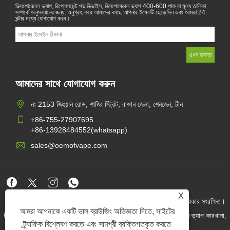
ডিসপোজেবল ভ্যাপ, রিপ্লেসমেন্ট পড ডিভাইস, ডিসপোজেবল ভ্যাপ 400-600 পাফ বা মূল্য তালিকা
সম্পর্কে অনুসন্ধানের জন্য, অনুগ্রহ করে আমাদের কাছে আপনার ইমেলটি ছেড়ে দিন এবং আমরা 24
ঘন্টার মধ্যে যোগাযোগ করব।
আমাদের সাথে যোগাযোগ করুন
নং 2153 জিহুয়ান রোড, শাজিং স্ট্রিট, বাওান জেলা, শেনজেন, চীন
+86-755-27907695
+86-13928484552(whatsapp)
sales@oemofvape.com
Links
Sitemap
RSS
XML
গোপনীয়তা নীতি
X
কপিরাইট © 2022 অ্যাপলাস প্রিসিশন টেকনোলজি কোং, লিমিটেড। সমস্ত অধিকার সংরক্ষিত।
আমরা আপনাকে একটি ভাল ব্রাউজিং অভিজ্ঞতা দিতে, সাইটের
চীন কার্টরিজ প্রস্তুতকারক, প্রতিস্থাপন পড ডিভাইস, ডিসপোজেবল ভ্যাপ, ওএম ভ্যাপ কারখানা,
বৈদ্যুতিন সিগারেট
ট্র্যাফিক বিশ্লেষণ করতে এবং সামগ্রী ব্যক্তিগতকৃত করতে