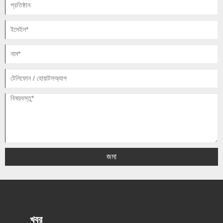
জমা
খবর