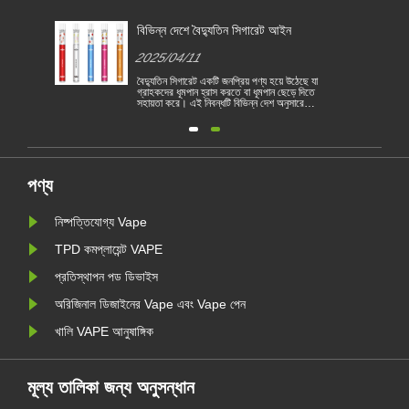
জন্য
বিভিন্ন দেশে বৈদ্যুতিন সিগারেট আইন
2025/04/11
বৈদ্যুতিন সিগারেট একটি জনপ্রিয় পণ্য হয়ে উঠেছে যা
গ্রাহকদের ধূমপান হ্রাস করতে বা ধূমপান ছেড়ে দিতে
সহায়তা করে। এই নিবন্ধটি বিভিন্ন দেশ অনুসারে
1
বৈদ্যুতিন সিগারেটের আইন ও বিধিগুলি চিত্রিত করে।
তদ্ব্যতীত, কয়েকটি দেশ রয়েছে এবং অঞ্চলগুলি
রয়
ভ্যাপিং পণ্য নিষিদ্ধ করেছে।
পণ্য
নিষ্পত্তিযোগ্য Vape
TPD কমপ্লায়েন্ট VAPE
প্রতিস্থাপন পড ডিভাইস
অরিজিনাল ডিজাইনের Vape এবং Vape পেন
খালি VAPE আনুষাঙ্গিক
মূল্য তালিকা জন্য অনুসন্ধান