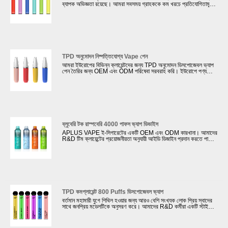
ব্যাপক অভিজ্ঞতা রয়েছে। আমরা সবসময় গ্রাহককে কম খরচে প্রতিযোগিতামূলক
এবং উচ্চ মানের নিষ্পত্তিযোগ্য পড ডিভাইস সরবরাহ করি। আমাদের কোম্পানি 4টি
স্বয়ংক্রিয় উত্পাদন লাইন স্থাপনে বিনিয়োগ করেছে, এবং একটি সম্পূর্ণ এবং
পরিপক্ক ই-সিগারেট R&D টিম পাশাপাশি উত্পাদন সমর্থনকারী সিস্টেম রয়েছে,
গ্রাহকদের ই-সিগারেটের ওয়ান-স্টপ সমাধান প্রদান করে। আমাদের ভ্যাপিং
পণ্যগুলিকে স্থিতিশীল মানের নিশ্চিত করার জন্য আমরা নির্ভরযোগ্য
সরবরাহকারীদের থেকে নির্বাচন করেছি।
TPD অনুমোদন নিষ্পত্তিযোগ্য Vape পেন
আমরা ইউরোপের বিভিন্ন ক্লায়েন্টদের জন্য TPD অনুমোদন ডিসপোজেবল ভ্যাপ
পেন তৈরির জন্য OEM এবং ODM পরিষেবা সরবরাহ করি। ইউরোপে পণ্য
বিক্রি হলে আমাদের কোম্পানি আমাদের ক্লায়েন্টদের TPD অনুমোদন করতে
সহায়তা করতে পারে। TPD অনুমোদন তেল ট্যাঙ্কে সর্বাধিক 2ml ই-তরল
থাকে; একটি ECID থাকতে হবে এবং MHRA ওয়েবসাইটে নিবন্ধিত হতে হবে;
একটি সতর্কীকরণ লেবেল নিয়ে আসুন যাতে বলা হয়: এই পণ্যটিতে নিকোটিন রয়েছে
যা একটি অত্যন্ত আসক্তি সৃষ্টিকারী পদার্থ।
ব্লুবেরি টক রাস্পবেরি 4000 পাফস ভ্যাপ ডিভাইস
APLUS VAPE ই-সিগারেটের একটি OEM এবং ODM কারখানা। আমাদের
R&D টিম ক্লায়েন্টের প্রয়োজনীয়তা অনুযায়ী আইডি ডিজাইন প্রদান করতে পারে।
এই ব্লুবেরি সোর রাস্পবেরি 4000 পাফস ভ্যাপ ডিভাইসটি বাষ্পগুলিতে শক্তিশালী
কুয়াশা নিয়ে আসে। মার্কিন যুক্তরাষ্ট্রের ইলেকট্রনিক সিগারেট বাজারে মেশ কয়েল
খুব জনপ্রিয়। এই নতুন ডিজাইনের 3000 পাফস মেশ কয়েল ডিসপোজেবল পড
ভ্যাপোরাইজারের প্রতিটি উপাদান উচ্চ মানের। আমাদের কোম্পানির 100 টিরও
বেশি পরিদর্শন মেশিন সহ 4টি পরীক্ষাগার রয়েছে যাতে আমাদের মেশ কয়েল
ডিসপোজেবল ই-সিগারেটগুলি গ্রাহকের মানের মান পৌঁছে যায়। উপরন্তু, আমরা
ব্যাটারির UN38.3 সার্টিফিকেট এবং ই-তরল এর FDA সার্টিফিকেট প্রদান করতে
পারি।
TPD কমপ্লায়েন্ট 800 Puffs ডিসপোজেবল ভ্যাপ
বর্তমান মহামারী যুগে শিথিল হওয়ার জন্য আরও বেশি সংখ্যক লোক প্রিয় স্বাদের
সাথে জনপ্রিয় মডেলটিকে অনুসরণ করে। আমাদের R&D কর্মীরা একটি স্টাইলিশ
TPD কমপ্লায়েন্ট 800 Puffs ডিসপোজেবল ভ্যাপ ডিজাইন করেছে। আমরা এই
ইলেকট্রনিক সিগারেটের গুণমান নিশ্চিত করার জন্য জোরদার পরীক্ষা নিযুক্ত করি।
আমাদের কোম্পানি কিছু বিখ্যাত vape ব্র্যান্ডের সাথে সহযোগিতা করেছে যেমন