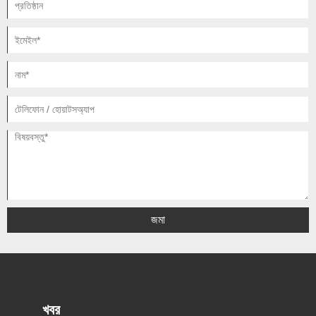
জমা
খবর