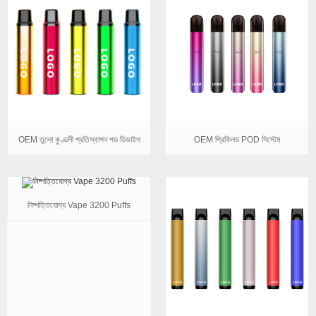
OEM তুলো কুণ্ডলী প্রতিস্থাপন পড ডিভাইস
OEM প্রিফিলড POD সিস্টেম
নিষ্পত্তিযোগ্য Vape 3200 Puffs