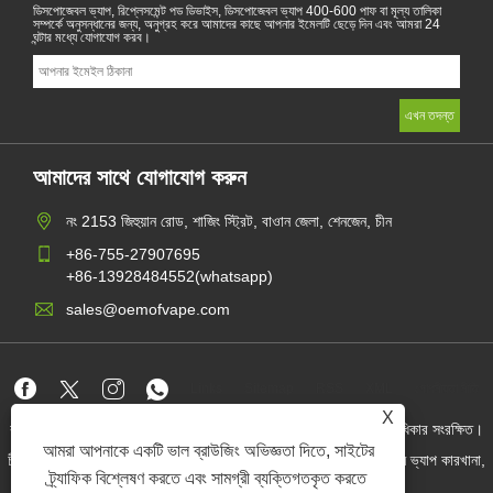
ডিসপোজেবল ভ্যাপ, রিপ্লেসমেন্ট পড ডিভাইস, ডিসপোজেবল ভ্যাপ 400-600 পাফ বা মূল্য তালিকা
সম্পর্কে অনুসন্ধানের জন্য, অনুগ্রহ করে আমাদের কাছে আপনার ইমেলটি ছেড়ে দিন এবং আমরা 24
ঘন্টার মধ্যে যোগাযোগ করব।
আমাদের সাথে যোগাযোগ করুন
নং 2153 জিহুয়ান রোড, শাজিং স্ট্রিট, বাওান জেলা, শেনজেন, চীন
+86-755-27907695
+86-13928484552(whatsapp)
sales@oemofvape.com
Links
Sitemap
RSS
XML
গোপনীয়তা নীতি
X
কপিরাইট © 2022 অ্যাপলাস প্রিসিশন টেকনোলজি কোং, লিমিটেড। সমস্ত অধিকার সংরক্ষিত।
আমরা আপনাকে একটি ভাল ব্রাউজিং অভিজ্ঞতা দিতে, সাইটের
চীন কার্টরিজ প্রস্তুতকারক, প্রতিস্থাপন পড ডিভাইস, ডিসপোজেবল ভ্যাপ, ওএম ভ্যাপ কারখানা,
বৈদ্যুতিন সিগারেট
ট্র্যাফিক বিশ্লেষণ করতে এবং সামগ্রী ব্যক্তিগতকৃত করতে