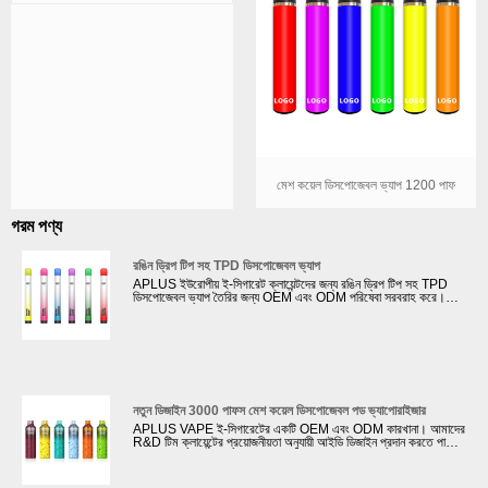
মেশ কয়েল ডিসপোজেবল ভ্যাপ 1200 পাফ
গরম পণ্য
রঙিন ড্রিপ টিপ সহ TPD ডিসপোজেবল ভ্যাপ
APLUS ইউরোপীয় ই-সিগারেট ক্লায়েন্টদের জন্য রঙিন ড্রিপ টিপ সহ TPD
ডিসপোজেবল ভ্যাপ তৈরির জন্য OEM এবং ODM পরিষেবা সরবরাহ করে।
আমাদের কোম্পানি ক্লায়েন্টদের টিপিডি শংসাপত্রের জন্য আবেদন করতে সহায়তা
করতে পারে। TPD-এর তেল ট্যাঙ্কে সর্বাধিক 2ml ই-তরল থাকা প্রয়োজন;
একটি ECID থাকতে হবে এবং MHRA ওয়েবসাইটে নিবন্ধিত হতে হবে; একটি
সতর্কীকরণ লেবেল নিয়ে আসুন যাতে উল্লেখ করা হয়: এই পণ্যটিতে নিকোটিন
রয়েছে যা একটি অত্যন্ত আসক্তি সৃষ্টিকারী পদার্থ।
নতুন ডিজাইন 3000 পাফস মেশ কয়েল ডিসপোজেবল পড ভ্যাপোরাইজার
APLUS VAPE ই-সিগারেটের একটি OEM এবং ODM কারখানা। আমাদের
R&D টিম ক্লায়েন্টের প্রয়োজনীয়তা অনুযায়ী আইডি ডিজাইন প্রদান করতে পারে।
এই নতুন ডিজাইনের 3000 পাফস মেশ কয়েল ডিসপোজেবল পড ভ্যাপোরাইজার
বাষ্পগুলিতে শক্তিশালী কুয়াশা নিয়ে আসে। মার্কিন যুক্তরাষ্ট্রের ইলেকট্রনিক
সিগারেট বাজারে মেশ কয়েল খুব জনপ্রিয়। এই নতুন ডিজাইনের 3000 পাফস