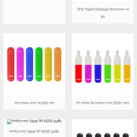
TPD স্ট্যান্ডার্ড 550mah ডিসপোজেবল পড
কিট
ডিসপোজেবল ভ্যাপ বার 600 পাফ
বিগ ক্লাউড ডিসপোজেবল ভ্যাপ 2000 পাফস
নিষ্পত্তিযোগ্য Vape কিট 6000 puffs