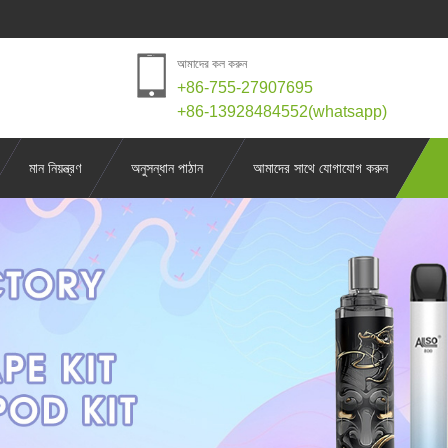
আমাদের কল করুন
+86-755-27907695
+86-13928484552(whatsapp)
মান নিয়ন্ত্রণ
অনুসন্ধান পাঠান
আমাদের সাথে যোগাযোগ করুন