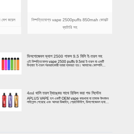
 মেশ কয়েল
নিষ্পত্তিযোগ্য vape 2500puffs 850mah কোবাল্ট
ব্যাটারি সহ
ডিসপোজেবল ভ্যাপ 2500 পাফস 9.5 মিলি ই-তরল সহ
এই নিষ্পত্তিযোগ্য vape 2500 puffs 9.5ml ই-তরল যা একটি
বিখ্যাত ই-তরল সরবরাহকারী দ্বারা ব্যবহৃত হয়। আমাদের কোম্পানি
সবসময় স্থিতিশীল এবং টেকসই মানের আমাদের ডিসপোজেবল ভ্যাপগুলির
গ্যারান্টি দেওয়ার জন্য সেরা ইলেকট্রনিক জুস এবং সেরা ব্যাটারি বেছে
নেয়।
4ml খালি তরল ট্যাঙ্কের সাথে রিফিল করা পড সিস্টেম
APLUS VAPE হল একটি OEM vape কারখানা যা তামাক উৎপাদন
লাইসেন্স পেয়েছে এবং আমরা ডিজাইন, প্রোটোটাইপ, ডিসপোজেবল ভ্যাপ,
প্রতিস্থাপন পড সিস্টেম এবং পডের জন্য ব্যাপক উৎপাদন থেকে পরিষেবা
প্রদান করতে পারি। নিম্নলিখিতটিতে আমরা আপনার কাছে 4ml খালি
তরল ট্যাঙ্ক সহ রিফিলড পড সিস্টেম উপস্থাপন করতে চাই, আমরা খালি
ডিভাইস সরবরাহ করতে পারি এবং ক্লায়েন্ট নিজেরাই তরল পূরণ করতে
পারি।