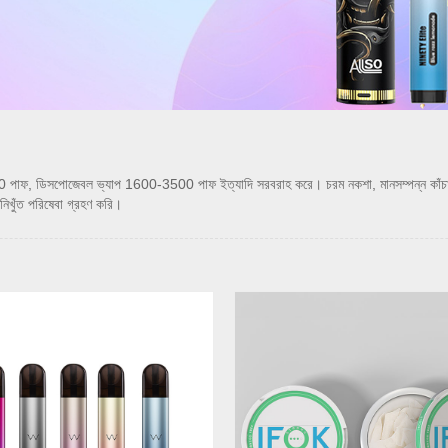
ডিসপোজেবল ভ্যাপ 1600-3500 পাফ ইত্যাদি সরবরাহ করে। চরম নকশা, মানসম্পন্ন কাঁচামাল, উচ্
িখুঁত পরিষেবা গ্রহণ করি।