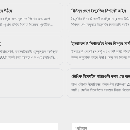
য়ে উঠছে
বিভিন্ন দেশে বৈদ্যুতিন সিগারেট আইন
ভাবে প্রিয় এবং প্রধানত কিশোর এবং তরুণ
বৈদ্যুতিন সিগারেট একটি জনপ্রিয় পণ্য হয়ে উঠ
কটি প্রধান ভিত্তি হিসাবে নিজেকে প্রতিষ্ঠিত
বিভিন্ন দেশ অনুসারে বৈদ্যুতিন সিগারেটের আইন ও
ব্যাপী জনপ্রিয় হয়ে ওঠে; এর উত্তেজনাপূর্ণ
নিষিদ্ধ করেছে।
য়ার করতে পারে যা বিশ্বব্যাপী লক্ষ লক্ষ লোক
ব্যবহার প্ল্যাটফর্মটিকে একটি বিজ্ঞাপনে পরিণত
ে
ইসরায়েল ই-সিগারেটের উপর বিশ্বের সর্ব
র্ষণ করতে চায়।
যামফোর্ড, কানেকটিকাটের কেন্দ্রস্থলে অবস্থিত
ইসরায়েলি নেসেট (সংসদ) এর একটি কমিটি শীঘ্রই 
 200টি চাকরি নিয়ে আসবে এবং এই চাকরিগুলির
ট্যাক্স অনুমোদন করবে কিনা। শুল্ক হল বিশ্বের সর্
্ণ প্রেস রিলিজ।)
কার্যকর হয়েছে, তবে এটি অবশ্যই নেসেট ফাইন্যান
হতে পারে ই-তরল প্রতি মিলিলিটারে প্রায় $7
মৌখিক নিকোটিন পাউচগুলি কখন এত জনপ্
যদিও মৌখিক নিকোটিনের পাউচগুলির ব্র্যান্ডগুলি
হয়নি। মৌখিক নিকোটিনের পাউচের বিক্রয় বিস্
PMI-এর Zyn-এর সবচেয়ে বেশি বাজার শে
KILLA, PABLO-এর মতো অনেক নিকোটিন পাউচ ব্র
ব্যবহার এখন স্কুল-বয়সী শিশুদের মধ্যে বাড়ছে। 
ব্যবহার করার কথা জানিয়েছে - একটি সংখ্যা যা
দ্রব্যের অষ্টম গ্রেডারদের মধ্যে দুই নম্বরে ছিল