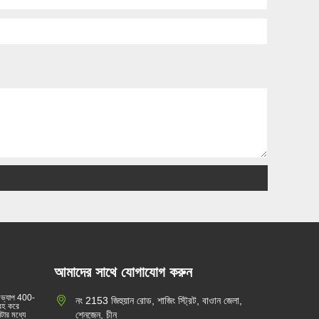
আমাদের সাথে যোগাযোগ করুন
 ভ্যাপ 400-
নং 2153 জিহুয়ান রোড, শাজিং স্ট্রিট, বাওান জেলা,
্রহ করে
শেনজেন, চীন
টার মধ্যে