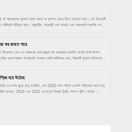
েছে যা গ্রাহকদের ধূমপান হ্রাস করতে বা ধূমপান ছেড়ে দিতে সহায়তা করে। এই নিবন্ধটি
 বিধিগুলি চিত্রিত করে। তদ্ব্যতীত, কয়েকটি দেশ রয়েছে এবং অঞ্চলগুলি ভ্যাপিং পণ্য
োচ্চ কর রাখতে পারে
সিদ্ধান্ত নেবে যে সরকারের অর্থ মন্ত্রক গত নভেম্বরে ভ্যাপিং পণ্যের উপর বিশাল
বোচ্চ ভ্যাপ ট্যাক্স৷ ইসরায়েলি গবেষক জেভি হার্জিজের মতে, ট্যাক্সটি দৃশ্যত ইতিমধ্যেই
্স কমিটির দ্বারা অনুমোদিত হতে হবে৷ কমিটি অর্ডারটিও পরিবর্তন করতে পারে, যার অর্থ
 (US) এবং প্রতি পড বা ডিসপোজেবল ডিভাইসে $10-এর বেশি করের হার হ্রাস করা।
রিয় হয়ে উঠেছে
 2010 এর দশক জুড়ে চালু হয়েছিল, তবে 2020 সাল পর্যন্ত সেগুলি সত্যিকার অর্থে চালু
ফোরিত হয়েছে, 2019 এবং 2022 এর মধ্যে বিক্রয় 541 শতাংশ বৃদ্ধি পেয়েছে -
য়ার রয়েছে। শুধু ZYN নয়, VELO, LYFT, WHITE FOX, DZRT, HELWIT,
্যান্ডের বিক্রিও দ্রুত বাড়ছে৷ এতে অবাক হওয়ার কিছু নেই যে নিকোটিন পাউচের
ক্যালিফোর্নিয়ায়, 1.1 শতাংশ উচ্চ বিদ্যালয়ের শিক্ষার্থীরা 2023 সালে তাদের নিয়মিত
 এক বছরে প্রায় দ্বিগুণ হয়েছে। নিকোটিন পাউচগুলি 2023 সালে ব্যবহৃত তামাকজাত
, যা ভ্যাপের পরেই দ্বিতীয়।