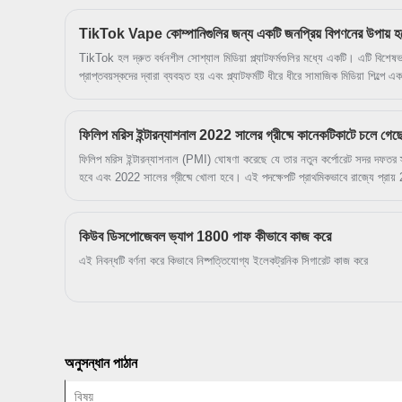
TikTok Vape কোম্পানিগুলির জন্য একটি জনপ্রিয় বিপণনের উপায় হ
TikTok হল দ্রুত বর্ধনশীল সোশ্যাল মিডিয়া প্ল্যাটফর্মগুলির মধ্যে একটি। এটি বিশেষ
প্রাপ্তবয়স্কদের দ্বারা ব্যবহৃত হয় এবং প্ল্যাটফর্মটি ধীরে ধীরে সামাজিক মিডিয়া শিল্পে এ
করেছে। মূলত একটি চীনা কোম্পানি দ্বারা 2016 সালে তৈরি, 2018 সালে TikTok বিশ্ব
লিপ-সিঙ্ক এবং মাইক্রো-ভিডিও বৈশিষ্ট্যগুলির সাথে, ব্যবহারকারীরা ভিডিও পোস্ট এবং শে
দেখতে পারে৷ প্ল্যাটফর্মের ব্যাপক নাগাল এবং তরুণদের দ্বারা এর উচ্চ গ্রহণযোগ্যতা এবং 
ফিলিপ মরিস ইন্টারন্যাশনাল 2022 সালের গ্রীষ্মে কানেকটিকাটে চলে গেছ
করেছে৷ ব্র্যান্ড এবং কোম্পানির জন্য টুল যারা যুব এবং কিশোর-কিশোরীদের মনোযোগ আক
ফিলিপ মরিস ইন্টারন্যাশনাল (PMI) ঘোষণা করেছে যে তার নতুন কর্পোরেট সদর দফতর স্ট্
হবে এবং 2022 সালের গ্রীষ্মে খোলা হবে। এই পদক্ষেপটি প্রাথমিকভাবে রাজ্যে প্রায়
মোট অর্থনৈতিক প্রভাব পড়বে। 2022 সালে আনুমানিক $50 মিলিয়ন হতে হবে। (সম্পূর
কিউব ডিসপোজেবল ভ্যাপ 1800 পাফ কীভাবে কাজ করে
এই নিবন্ধটি বর্ণনা করে কিভাবে নিষ্পত্তিযোগ্য ইলেকট্রনিক সিগারেট কাজ করে
অনুসন্ধান পাঠান