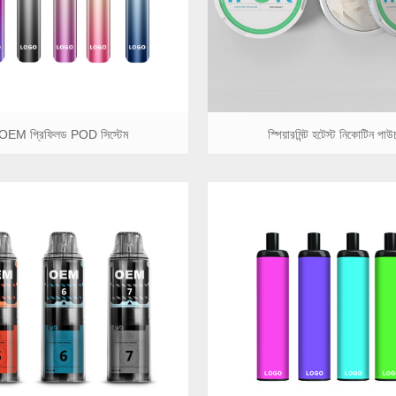
OEM প্রিফিলড POD সিস্টেম
স্পিয়ারমিন্ট হটেস্ট নিকোটিন পাউ