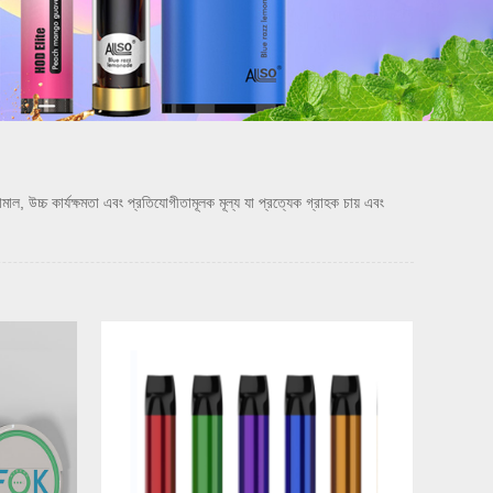
চ কার্যক্ষমতা এবং প্রতিযোগীতামূলক মূল্য যা প্রত্যেক গ্রাহক চায় এবং