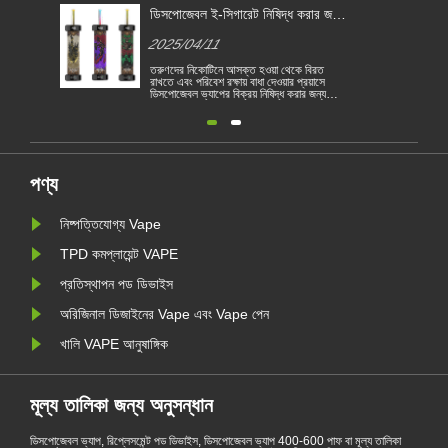
িগারেট নিষিদ্ধ করার জন্য
বিভিন্ন দেশে বৈদ্যুতিন সিগারেট আইন
থম ইইউ দেশে পরিণত হয়
1
2025/04/11
নে আসক্ত হওয়া থেকে বিরত
বৈদ্যুতিন সিগারেট একটি জনপ্রিয় পণ্য হয়ে উঠেছে
ক্ষায় বাধা দেওয়ার প্রয়াসে
গ্রাহকদের ধূমপান হ্রাস করতে বা ধূমপান ছেড়ে দি
র বিক্রয় নিষিদ্ধ করার জন্য
সহায়তা করে। এই নিবন্ধটি বিভিন্ন দেশ অনুসারে
্রথম দেশে পরিণত হয়েছে। 1
বৈদ্যুতিন সিগারেটের আইন ও বিধিগুলি চিত্রিত কর
বাস্থ্য ও পরিবেশগত ভিত্তিতে
তদ্ব্যতীত, কয়েকটি দেশ রয়েছে এবং অঞ্চলগুলি
জেবল বৈদ্যুতিন সিগারেট বিক্রয়
ভ্যাপিং পণ্য নিষিদ্ধ করেছে।
ে। ইইউ দেশগুলি তামা......
পণ্য
নিষ্পত্তিযোগ্য Vape
TPD কমপ্লায়েন্ট VAPE
প্রতিস্থাপন পড ডিভাইস
অরিজিনাল ডিজাইনের Vape এবং Vape পেন
খালি VAPE আনুষাঙ্গিক
মূল্য তালিকা জন্য অনুসন্ধান
ডিসপোজেবল ভ্যাপ, রিপ্লেসমেন্ট পড ডিভাইস, ডিসপোজেবল ভ্যাপ 400-600 পাফ বা মূল্য তালিকা