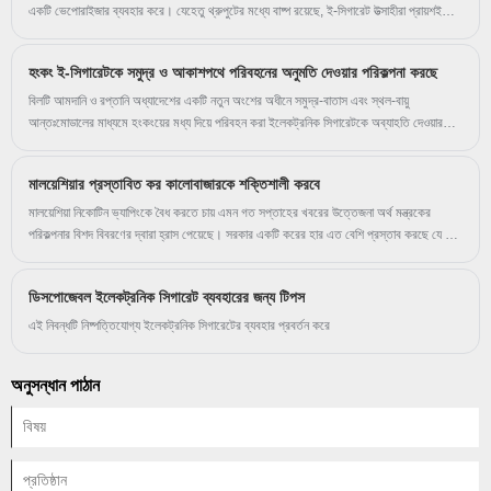
একটি ভেপোরাইজার ব্যবহার করে। যেহেতু থ্রুপুটের মধ্যে বাষ্প রয়েছে, ই-সিগারেট উত্সাহীরা প্রায়শই
নিজেদেরকে ভেপার হিসাবে উল্লেখ করে।
হংকং ই-সিগারেটকে সমুদ্র ও আকাশপথে পরিবহনের অনুমতি দেওয়ার পরিকল্পনা করছে
বিলটি আমদানি ও রপ্তানি অধ্যাদেশের একটি নতুন অংশের অধীনে সমুদ্র-বাতাস এবং স্থল-বায়ু
আন্তঃমোডালের মাধ্যমে হংকংয়ের মধ্য দিয়ে পরিবহন করা ইলেকট্রনিক সিগারেটকে অব্যাহতি দেওয়ার
প্রস্তাব করেছে। বর্তমানে, ধূমপান প্রবিধানগুলি ইতিমধ্যেই বিকল্প ধূমপান পণ্যগুলির জন্য ছাড় প্রদান করে
যা ট্রানজিট নিবন্ধ বা এয়ার ট্রান্সশিপমেন্ট কার্গো। হংকং বিশেষ প্রশাসনিক অঞ্চল সরকার বলেছে যে এটি
মালয়েশিয়ার প্রস্তাবিত কর কালোবাজারকে শক্তিশালী করবে
একটি নতুন নিয়ন্ত্রক ব্যবস্থা স্থাপন করবে যা হংকং কাস্টমস দ্বারা পরিচালিত, তত্ত্বাবধান এবং প্রয়োগ করা
হবে ই-সিগারেটের আন্তঃমোডাল পরিবহনের তত্ত্বাবধানকে শক্তিশালী করার জন্য, যার ফলে বিকল্প ধূমপান
মালয়েশিয়া নিকোটিন ভ্যাপিংকে বৈধ করতে চায় এমন গত সপ্তাহের খবরের উত্তেজনা অর্থ মন্ত্রকের
পণ্য প্রবেশের ঝুঁকি হ্রাস করবে। হংকং মধ্যে intermodal পরিবহন সময় স্থানীয় বাজার. বিলটি 29
পরিকল্পনার বিশদ বিবরণের দ্বারা হ্রাস পেয়েছে। সরকার একটি করের হার এত বেশি প্রস্তাব করছে যে এর
মার্চ বিবেচনার জন্য আইন পরিষদে পেশ করা হবে।
উল্লেখযোগ্য অনাকাঙ্ক্ষিত ফলাফল হবে।
ডিসপোজেবল ইলেকট্রনিক সিগারেট ব্যবহারের জন্য টিপস
এই নিবন্ধটি নিষ্পত্তিযোগ্য ইলেকট্রনিক সিগারেটের ব্যবহার প্রবর্তন করে
অনুসন্ধান পাঠান