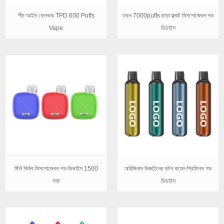
পীচ আইস ফ্লেভার TPD 600 Puffs
তরল 7000puffs ছাড়া ফ্ল্যাট ডিসপোজেবল পড
Vape
ডিভাইস
মিনি কিউব ডিসপোজেবল পড ডিভাইস 1500
অরিজিনাল ডিজাইনের কটন কয়েল প্রিফিলড পড
পাফ
ডিভাইস