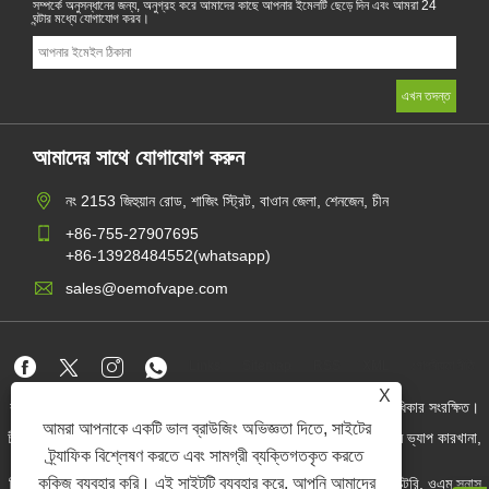
সম্পর্কে অনুসন্ধানের জন্য, অনুগ্রহ করে আমাদের কাছে আপনার ইমেলটি ছেড়ে দিন এবং আমরা 24
ঘন্টার মধ্যে যোগাযোগ করব।
আমাদের সাথে যোগাযোগ করুন
নং 2153 জিহুয়ান রোড, শাজিং স্ট্রিট, বাওান জেলা, শেনজেন, চীন
+86-755-27907695
+86-13928484552(whatsapp)
sales@oemofvape.com
Links
Sitemap
RSS
XML
গোপনীয়তা নীতি
X
কপিরাইট © 2022 অ্যাপলাস প্রিসিশন টেকনোলজি কোং, লিমিটেড। সমস্ত অধিকার সংরক্ষিত।
আমরা আপনাকে একটি ভাল ব্রাউজিং অভিজ্ঞতা দিতে, সাইটের
চীন কার্টরিজ প্রস্তুতকারক, প্রতিস্থাপন পড ডিভাইস, ডিসপোজেবল ভ্যাপ, ওএম ভ্যাপ কারখানা,
বৈদ্যুতিন সিগারেট
ট্র্যাফিক বিশ্লেষণ করতে এবং সামগ্রী ব্যক্তিগতকৃত করতে
কুকিজ ব্যবহার করি। এই সাইটটি ব্যবহার করে, আপনি আমাদের
নিকোটিন পাউচ পাইকার, নিকোটিন পাউচ সরবরাহকারী, ওএম নিকোটিন পাউচ ফ্যাক্টরি, ওএম স্নাস