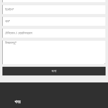
জমা
খবর