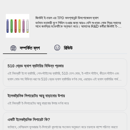
সবচেয়ে অর্থনৈতিক এবং বাস্তবসম্মত কনফিগারেশনের পরামর্শও দিই। এদিকে,
বিভিন্ন দেশের বিভিন্ন ক্লায়েন্টের স্বাদ মেটানোর জন্য বিখ্যাত ইলেকট্রনিক
লিকুইড কারখানা থেকে ই-তরল নির্বাচন করা হয়।
জিনউই ই-তরল এর TPD কমপ্লায়েন্ট ডিসপোজেবল ভ্যাপ
বর্তমান মহামারী যুগে শিথিল হওয়ার জন্য আরও বেশি সংখ্যক লোক প্রিয় স্বাদের
সাথে জনপ্রিয় মডেলটিকে অনুসরণ করে। আমাদের R&D কর্মীরা জিনউই ই-
তরলের একটি TPD কমপ্লায়েন্ট ডিসপোজেবল ভ্যাপ ডিজাইন করেছে। আমরা এই
ইলেকট্রনিক সিগারেটের গুণমান নিশ্চিত করার জন্য জোরদার পরীক্ষা নিযুক্ত করি।
আমাদের কোম্পানি কিছু বিখ্যাত vape ব্র্যান্ডের সাথে সহযোগিতা করেছে যেমন
RELX, ELFBAR, SUORIN, NASTY Juice ইত্যাদি। এদিকে,
আমাদের কোম্পানি ক্লায়েন্টদের যেমন CE, FC, MSDS, UN38.3,
ROHS ইত্যাদি সম্পর্কিত সার্টিফিকেট প্রদান করতে পারে।
সম্পর্কিত ব্লগ
রিভিউ
510 থ্রেড ভ্যাপ ব্যাটারির বিভিন্ন প্রকার
এই নিবন্ধটি ইগো ব্যাটারি, পেন-স্টাইলের ব্যাটারি, 510 তেল মোড, ই-পাইপ স্টাইল, কীচেন স্টাইল এবং
ভ্যাপ মোড সহ বিভিন্ন ধরণের 510 থ্রেড ভ্যাপ ব্যাটারির বর্ণনা দেয়, এছাড়াও এই ভ্যাপ ব্যাটারির পার্থক্য
রয়েছে।
ইলেকট্রনিক সিগারেটের আয়ু বাড়ানোর উপায়
এই নিবন্ধটি ই-সিগারেটের আয়ু বাড়ানোর উপায় বর্ণনা করে
একটি ইলেকট্রনিক সিগারেট কি?
বর্তমানে, বেশিরভাগ মূলধারার ই-সিগারেট ধূমপানের সংবেদন অনুকরণ করে তরলকে বাষ্পে পরিণত করতে