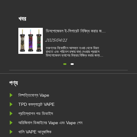
খবর
ডিসপোজেবল ই-সিগারেট নিষিদ্ধ করার জন্য
বেলজিয়াম প্রথম ইইউ দেশে পরিণত হয়
2025/04/11
তরুণদের নিকোটিনে আসক্ত হওয়া থেকে বিরত
রাখতে এবং পরিবেশ রক্ষায় বাধা দেওয়ার প্রয়াসে
ডিসপোজেবল ভ্যাপের বিক্রয় নিষিদ্ধ করার জন্য
বেলজিয়াম ইইউ প্রথম দেশে পরিণত হয়েছে। 1
জানুয়ারী থেকে স্বাস্থ্য ও পরিবেশগত ভিত্তিতে
বেলজিয়ামে ডিসপোজেবল বৈদ্যুতিন সিগারেট বিক্রয়
নিষিদ্ধ করা হয়েছে। ইইউ দেশগুলি তামা......
পণ্য
নিষ্পত্তিযোগ্য Vape
TPD কমপ্লায়েন্ট VAPE
প্রতিস্থাপন পড ডিভাইস
অরিজিনাল ডিজাইনের Vape এবং Vape পেন
খালি VAPE আনুষাঙ্গিক