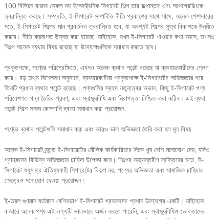
100 বিলিয়ন বাজার স্কেল সহ ইলেকট্রনিক সিগারেট শিল্প তার রূপান্তর এবং আপগ্রেডিংকে
ত্বরান্বিত করছে। সম্প্রতি, ই-সিগারেট-সম্পর্কিত নীতি প্রকাশের সাথে সাথে, অনেক পেশাদারের
মতে, ই-সিগারেট শিল্পের মান প্রবর্তনও ত্বরান্বিত হবে, যা অবশ্যই শিল্পের সুস্থ বিকাশকে উন্নীত
করবে। নীতি ক্রমাগত উন্নত করা হয়েছে. যাইহোক, যখন ই-সিগারেট খাওয়ার কথা আসে, তখনও
শিল্পে অনেক ব্যথার বিষয় রয়েছে যা উদ্যোগগুলিকে সমাধান করতে হবে।
প্রকৃতপক্ষে, পণ্যের পরিপ্রেক্ষিতে, এখনও অনেক ব্যথার পয়েন্ট রয়েছে যা ব্যবহারকারীদের প্লেগ
করে। বড় তথ্য বিশ্লেষণ অনুসারে, ব্যবহারকারীরা প্রকৃতপক্ষে ই-সিগারেটের অভিজ্ঞতার পরে
তিনটি প্রধান ব্যথার পয়েন্ট রয়েছে। পণ্যগুলির স্বাদে নতুনত্বের অভাব, কিছু ই-সিগারেট পণ্য
পরিবেশগত গন্ধ তৈরির প্রবণ, এবং স্বাস্থ্যবিধি এবং নিরাপত্তা নিশ্চিত করা কঠিন। এই ব্যথা
পয়েন্ট শিল্পে সক্ষম কোম্পানি দ্বারা সমাধান করা প্রয়োজন.
পণ্যের ব্যথার পয়েন্টগুলি সমাধান করা এবং আরও ভাল অভিজ্ঞতা তৈরি করা হল মূল বিষয়
অনেক ই-সিগারেট ব্র্যান্ড ই-সিগারেটের মৌলিক কার্যকারিতার দিকে খুব বেশি মনোযোগ দেয়, যদিও
গ্রাহকদের বিভিন্ন অভিজ্ঞতার চাহিদা উপেক্ষা করে। শিল্পের অভ্যন্তরীণ ব্যক্তিদের মতে, ই-
সিগারেট শুধুমাত্র ঐতিহ্যবাহী সিগারেটের বিকল্প নয়, পণ্যের অভিজ্ঞতা এবং সামাজিক চাহিদার
ক্ষেত্রেও মনোযোগ দেওয়া প্রয়োজন।
ই-তরল গুণমান বর্তমানে বেশিরভাগ ই-সিগারেট গ্রাহকদের প্রধান উদ্বেগের একটি। যাইহোক,
বাজারে অনেক পণ্য এই লক্ষ্যটি ভালভাবে অর্জন করতে পারেনি, এবং স্বাস্থ্যবিধিও ভোক্তাদের