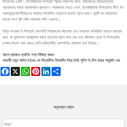
উদ্বেগের একটি। ইলেকট্রনিক সিগারেট শিল্পের বিকাশের সাথে, কাঁচামালের নির্ভরযোগ্যতা
গ্রাহকদের দ্বারা ক্রমবর্ধমান মূল্যবান। সহজভাবে বলতে গেলে, ইলেকট্রনিক সিগারেটের নীতি হল
পরমাণুকরণ/তাপীকরণের আকারে নিকোটিন পোড়ানো ছাড়াই গ্রহণ করা। মূলটি হল মানবদেহে
দহনের ফলে সৃষ্ট ধোঁয়া আলকার ক্ষতি এড়ানো।
বিপুল সংখ্যক ই-সিগারেট কোম্পানী নিম্নমানের কাঁচামাল এবং অন্যান্য অনিয়মিত আচরণ ব্যবহার
করে, যা ধূমপানকে স্বাস্থ্যকর করার ধারণাকে ধ্বংস করে দেয় এবং কাঁচামাল থেকে ই-সিগারেটের
গুণমান উন্নত করা আরও বেশি দায়িত্বশীল কোম্পানির ঐক্যমত হয়ে উঠেছে।
আগে:
ম্যাকাও ভ্যাপিং পণ্য নিষিদ্ধ করবে
পরবর্তী:
নতুন আইন FDA কে সিন্থেটিক নিকোটিন দিয়ে তৈরি পুলিশ ই-সিগ করার অনুমতি দেয়
Facebook
X
WhatsApp
Pinterest
LinkedIn
Share
অনুসন্ধান পাঠান