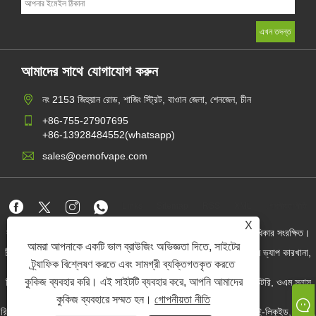
আমাদের সাথে যোগাযোগ করুন
নং 2153 জিহুয়ান রোড, শাজিং স্ট্রিট, বাওান জেলা, শেনজেন, চীন
+86-755-27907695
+86-13928484552(whatsapp)
sales@oemofvape.com
Links
Sitemap
RSS
XML
গোপনীয়তা নীতি
X
কপিরাইট © 2022 অ্যাপলাস প্রিসিশন টেকনোলজি কোং, লিমিটেড। সমস্ত অধিকার সংরক্ষিত।
আমরা আপনাকে একটি ভাল ব্রাউজিং অভিজ্ঞতা দিতে, সাইটের
চীন কার্টরিজ প্রস্তুতকারক, প্রতিস্থাপন পড ডিভাইস, ডিসপোজেবল ভ্যাপ, ওএম ভ্যাপ কারখানা,
বৈদ্যুতিন সিগারেট
ট্র্যাফিক বিশ্লেষণ করতে এবং সামগ্রী ব্যক্তিগতকৃত করতে
কুকিজ ব্যবহার করি। এই সাইটটি ব্যবহার করে, আপনি আমাদের
নিকোটিন পাউচ পাইকার, নিকোটিন পাউচ সরবরাহকারী, ওএম নিকোটিন পাউচ ফ্যাক্টরি, ওএম স্নাস
ফ্যাক্টরি, নিকোটিন পাউচ, প্রিফিল্ড পোড ডিভাইস,
কুকিজ ব্যবহারে সম্মত হন।
গোপনীয়তা নীতি
রিফিলড পিওড ডিভাইস, পিওডি সিস্টেম, ক্লোজড পড ডিভাইস, ওপেন পড কিট, ই-লিকুইড, ই-জুস,