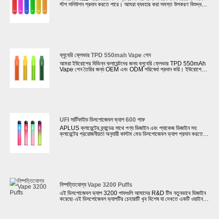
স্টপ সলিউশন প্রদান করতে পারে। আমরা ব্যবহার করা সমস্ত উপকরণ বিশুদ্ধ
এবং অ-বিষাক্ত। এই ডিসপোজেবল ভ্যাপ বার 600 পাফগুলি উচ্চ মানের নিশ্চিত
করার জন্য ব্যাটারি এবং ই-জুস সহ সমস্ত যন্ত্রাংশ বিশ্ব বিখ্যাত ব্র্যান্ড
সরবরাহকারীদের থেকে নির্বাচন করা হয়েছে। আমরা আমাদের ল্যাবরেটরিগুলিতে
আমাদের সমস্ত ভ্যাপিং পণ্যগুলির জন্য জোরালো পরীক্ষার জন্য বরাদ্দ করব৷
আমাদের ক্লায়েন্টরা অনুরোধ করলে আমাদের কারখানাটি ROHS, CE, FC,
MSDS, UN 38.3 শংসাপত্র প্রদান করতে পারে৷
ব্লুবেরি ফ্লেভার TPD 550mah Vape পেন
আমরা ইউরোপের বিভিন্ন ক্লায়েন্টদের জন্য ব্লুবেরি ফ্লেভার TPD 550mAh
Vape পেন তৈরির জন্য OEM এবং ODM পরিষেবা প্রদান করি। ইউরোপে
পণ্য বিক্রি হলে আমাদের কোম্পানি আমাদের ক্লায়েন্টদের TPD অনুমোদন করতে
সহায়তা করতে পারে। TPD অনুমোদন তেল ট্যাঙ্কে সর্বাধিক 2ml ই-তরল
থাকে; একটি ECID থাকতে হবে এবং MHRA ওয়েবসাইটে নিবন্ধিত হতে হবে;
একটি সতর্কীকরণ লেবেল নিয়ে আসুন যাতে উল্লেখ করা হয়: এই পণ্যটিতে
নিকোটিন রয়েছে যা একটি অত্যন্ত আসক্তি সৃষ্টিকারী পদার্থ।
UFI সার্টিফাইড ডিসপোজেবল ভ্যাপ 600 পাফ
APLUS ক্লায়েন্টের ব্র্যান্ডের সাথে পণ্য ডিজাইন এবং প্যাকেজ ডিজাইন সহ
ক্লায়েন্টের প্রয়োজনীয়তা অনুযায়ী কাস্টম মেড ডিসপোজেবল ভ্যাপ প্রদান করতে
পারে। আমাদের কারখানা ভ্যাপিং পণ্যগুলির বিভিন্ন পৃষ্ঠের চিকিত্সা প্রদান করতে
পারে যেমন গ্রেডিয়েন্ট রঙে আঁকা রাবার তেল, বার্ণিশ তেল পেইন্ট করা ইত্যাদি।
এখানে আমরা নীচের হিসাবে বিশদভাবে একটি UFI সার্টিফাইড ডিসপোজেবল ভ্যাপ
600 পাফ চালু করতে চাই।
নিষ্পত্তিযোগ্য Vape 3200 Puffs
এই ডিসপোজেবল ভ্যাপ 3200 পাফগুলি আমাদের R&D টিম নতুনভাবে ডিজাইন
করেছে৷ এই ডিসপোজেবল ভ্যাপটির চেহারাটি খুব বিশেষ যা দেখতে একটি ওয়াইন
পাত্রের মতো৷ APLUS গ্লোবাল ভ্যাপ পাইকারি বিক্রেতা এবং গ্লোবাল ই-
সিগারেট ব্র্যান্ডের জন্য ইলেকট্রনিক সিগারেট ডিজাইন এবং তৈরির জন্য পেশাদার।
34টি উত্পাদন লাইন এবং ই-সিগারেটের দৈনিক আউটপুট 500000 পিসিতে