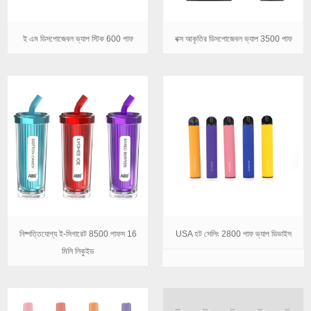
ই এম ডিসপোজেবল ভ্যাপ স্টিক 600 পাফ
বক্স আকৃতির ডিসপোজেবল ভ্যাপ 3500 পাফ
নিষ্পত্তিযোগ্য ই-সিগারেট 8500 পাফস 16
USA হট সেলিং 2800 পাফ ভ্যাপ ডিভাইস
মিলি লিকুইড