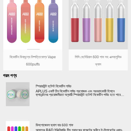
পিসি মেটেরিয়াল 600 পাফ সহ এক্সক্লুসিভ
নিকোটিন বিনামূল্যে নিষ্পত্তিযোগ্য Vape
ভ্যাপ
600puffs
গরম পণ্য
স্পিয়ারমিন্ট হটেস্ট নিকোটিন পাউচ
APLUS একটি চীন নিকোটিন পাউচ প্রযোজক এবং সরবরাহকারী হিসাবে
ক্লায়েন্টদের প্রয়োজনীয়তা অনুযায়ী স্পিয়ারমিন্ট হটেস্ট নিকোটিন পাউচ হতে পারে।
নিকোটিন পাউচ/স্নাস এবং আমাদের দৈনিক আউটপুট নাগালের জন্য 20টি উত্পাদন
লাইন রয়েছে। উন্নত মেশিনের সাহায্যে এবং জার্মানি থেকে কাঁচামাল ক্রয় করে,
আমরা তৈরি প্রতিটি স্নাস/নিকোটিন পাউচ কঠোর পরীক্ষায় উত্তীর্ণ হয় এবং
আমাদের মান মান ও নিরাপত্তা মেনে চলে। আমাদের স্নাস/নিকোটিন পাউচের
গুণমান এবং গন্ধ যেকোনো বড় ব্র্যান্ডের সাথে প্রতিযোগিতা করতে পারে।
ডিসপোজেবল ভ্যাপ বার 600 পাফ
আমাদের R&D ইঞ্জিনিয়ারিং টিম গ্রাহকের বাজেটের অধীনে ই-সিগারেটের ওয়ান-