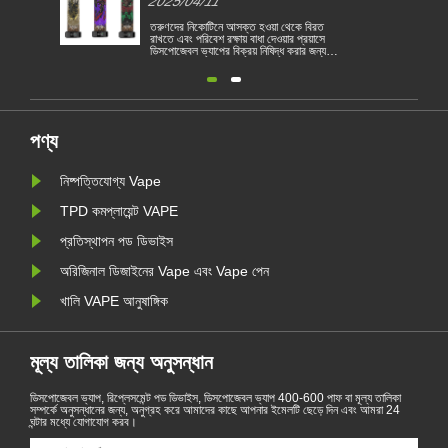
2025/04/11
2025/04/11
তরুণদের নিকোটিনে আসক্ত হওয়া থেকে বিরত
বৈদ্যুতিন সিগারেট একটি জনপ্রিয়
রাখতে এবং পরিবেশ রক্ষায় বাধা দেওয়ার প্রয়াসে
গ্রাহকদের ধূমপান হ্রাস করতে বা
ডিসপোজেবল ভ্যাপের বিক্রয় নিষিদ্ধ করার জন্য
সহায়তা করে। এই নিবন্ধটি বিভি
বেলজিয়াম ইইউ প্রথম দেশে পরিণত হয়েছে। 1
বৈদ্যুতিন সিগারেটের আইন ও বিধ
জানুয়ারী থেকে স্বাস্থ্য ও পরিবেশগত ভিত্তিতে
তদ্ব্যতীত, কয়েকটি দেশ রয়েছে 
বেলজিয়ামে ডিসপোজেবল বৈদ্যুতিন সিগারেট বিক্রয়
ভ্যাপিং পণ্য নিষিদ্ধ করেছে।
নিষিদ্ধ করা হয়েছে। ইইউ দেশগুলি তামা......
পণ্য
নিষ্পত্তিযোগ্য Vape
TPD কমপ্লায়েন্ট VAPE
প্রতিস্থাপন পড ডিভাইস
অরিজিনাল ডিজাইনের Vape এবং Vape পেন
খালি VAPE আনুষাঙ্গিক
মূল্য তালিকা জন্য অনুসন্ধান
ডিসপোজেবল ভ্যাপ, রিপ্লেসমেন্ট পড ডিভাইস, ডিসপোজেবল ভ্যাপ 400-600 পাফ বা মূল্য তালিকা
সম্পর্কে অনুসন্ধানের জন্য, অনুগ্রহ করে আমাদের কাছে আপনার ইমেলটি ছেড়ে দিন এবং আমরা 24
ঘন্টার মধ্যে যোগাযোগ করব।