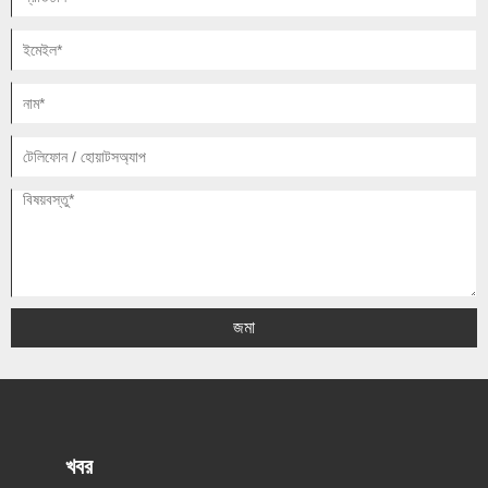
জমা
খবর