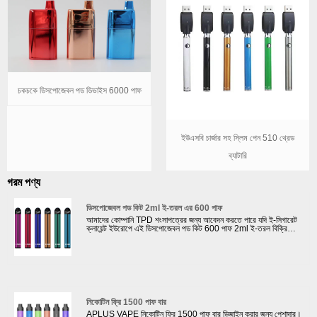
চকচকে ডিসপোজেবল পড ডিভাইস 6000 পাফ
ইউএসবি চার্জার সহ স্লিম পেন 510 থ্রেড
ব্যাটারি
গরম পণ্য
ডিসপোজেবল পড কিট 2ml ই-তরল এর 600 পাফ
আমাদের কোম্পানি TPD শংসাপত্রের জন্য আবেদন করতে পারে যদি ই-সিগারেট
ক্লায়েন্ট ইউরোপে এই ডিসপোজেবল পড কিট 600 পাফ 2ml ই-তরল বিক্রি
করে। TPD কমপ্লায়েন্ট ট্যাঙ্কগুলির জন্য সর্বাধিক 2ml ই-তরল প্রয়োজন;
একটি ECID থাকতে হবে এবং MHRA ওয়েবসাইটে নিবন্ধিত হতে হবে; একটি
সতর্কীকরণ লেবেল নিয়ে আসুন যাতে উল্লেখ করা হয়: এই পণ্যটিতে নিকোটিন
রয়েছে যা একটি অত্যন্ত আসক্তি সৃষ্টিকারী পদার্থ।
নিকোটিন ফ্রি 1500 পাফ বার
APLUS VAPE নিকোটিন ফ্রি 1500 পাফ বার ডিজাইন করার জন্য পেশাদার।