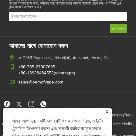
সম্পর্কে অনুসন্ধানের জন্য, অনুগ্রহ করে আমাদের কাছে আপনার ইমেলটি ছেড়ে দিন এবং আমরা 24
ঘন্টার মধ্যে যোগাযোগ করব।
আমাদের সাথে যোগাযোগ করুন
নং 2153 জিহুয়ান রোড, শাজিং স্ট্রিট, বাওান জেলা, শেনজেন, চীন
+86-755-27907695
+86-13928484552(whatsapp)
sales@oemofvape.com
Links
Sitemap
RSS
XML
গোপনীয়তা নীতি
X
কপিরাইট © 2022 অ্যাপলাস প্রিসিশন টেকনোলজি কোং, লিমিটেড। সমস্ত অধিকার সংরক্ষিত।
আমরা আপনাকে একটি ভাল ব্রাউজিং অভিজ্ঞতা দিতে, সাইটের
চীন কার্টরিজ প্রস্তুতকারক, প্রতিস্থাপন পড ডিভাইস, ডিসপোজেবল ভ্যাপ, ওএম ভ্যাপ কারখানা,
বৈদ্যুতিন সিগারেট
ট্র্যাফিক বিশ্লেষণ করতে এবং সামগ্রী ব্যক্তিগতকৃত করতে