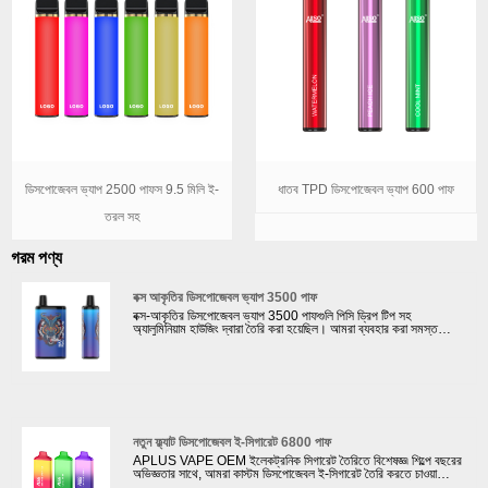
ডিসপোজেবল ভ্যাপ 2500 পাফস 9.5 মিলি ই-
ধাতব TPD ডিসপোজেবল ভ্যাপ 600 পাফ
তরল সহ
গরম পণ্য
বক্স আকৃতির ডিসপোজেবল ভ্যাপ 3500 পাফ
বক্স-আকৃতির ডিসপোজেবল ভ্যাপ 3500 পাফগুলি পিসি ড্রিপ টিপ সহ
অ্যালুমিনিয়াম হাউজিং দ্বারা তৈরি করা হয়েছিল। আমরা ব্যবহার করা সমস্ত
উপকরণ ROHS মান মেনে চলে। পৃষ্ঠ চিকিত্সা গ্রাহকদের পছন্দ অনুযায়ী
কাস্টমাইজ করা যেতে পারে: স্টিকার বা রাবার তেল পেইন্টিং সঙ্গে.
নতুন ফ্ল্যাট ডিসপোজেবল ই-সিগারেট 6800 পাফ
APLUS VAPE OEM ইলেকট্রনিক সিগারেট তৈরিতে বিশেষজ্ঞ৷ শিল্পে বছরের
অভিজ্ঞতার সাথে, আমরা কাস্টম ডিসপোজেবল ই-সিগারেট তৈরি করতে চাওয়া
গ্রাহকদের জন্য একটি বিশ্বস্ত অংশীদার হিসাবে নিজেদেরকে প্রতিষ্ঠিত করেছি৷