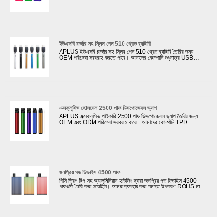
আমাদের R&D টিম একটি নতুন ফ্ল্যাট ডিসপোজেবল ই-সিগারেট 6800puffs
ডিজাইন করেছে এবং পেয়েছি৷ আমাদের ক্লায়েন্টদের থেকে উচ্চ মূল্যায়ন. আমরা
এই ই-সিগারেটের শরীরে বিভিন্ন পৃষ্ঠের চিকিত্সা করতে পারি, উদাহরণস্বরূপ, রাবার
তেল দিয়ে স্প্রে করা গ্রেডিয়েন্ট রঙ; একক রঙ বার্ণিশ সঙ্গে আঁকা; গ্রেডিয়েন্ট রং
সঙ্গে anodized.
ইউএসবি চার্জার সহ স্লিম পেন 510 থ্রেড ব্যাটারি
APLUS ইউএসবি চার্জার সহ স্লিম পেন 510 থ্রেড ব্যাটারি তৈরির জন্য
OEM পরিষেবা সরবরাহ করতে পারে। আমাদের কোম্পানি শুধুমাত্র USB
চার্জারের সাথে CBD 510 থ্রেড ব্যাটারি ডিজাইন করতে পারে না, কিন্তু আমাদের
ক্লায়েন্টদের গ্রাহকদের পছন্দের স্টাইল অনুযায়ী প্যাকেজ ডিজাইন করতেও সাহায্য
করে। সিবিডি
এক্সক্লুসিভ হোলসেল 2500 পাফ ডিসপোজেবল ভ্যাপ
APLUS এক্সক্লুসিভ পাইকারি 2500 পাফ ডিসপোজেবল ভ্যাপ তৈরির জন্য
OEM এবং ODM পরিষেবা সরবরাহ করে। আমাদের কোম্পানি TPD
শংসাপত্রের জন্য আবেদন করতে আমাদের ক্লায়েন্টদের সহায়তা করতে পারে।
TPD-এর তেল ট্যাঙ্কে সর্বাধিক 2ml ই-তরল থাকা প্রয়োজন; একটি ECID
থাকতে হবে এবং MHRA ওয়েবসাইটে নিবন্ধিত হতে হবে; একটি সতর্কীকরণ
লেবেল নিয়ে আসুন যাতে বলা হয়: এই পণ্যটিতে নিকোটিন রয়েছে যা একটি অত্যন্ত
আসক্তি সৃষ্টিকারী পদার্থ।
জনপ্রিয় পড ডিভাইস 4500 পাফ
পিসি ড্রিপ টিপ সহ অ্যালুমিনিয়াম হাউজিং দ্বারা জনপ্রিয় পড ডিভাইস 4500
পাফগুলি তৈরি করা হয়েছিল। আমরা ব্যবহার করা সমস্ত উপকরণ ROHS মান
মেনে চলে। পৃষ্ঠ চিকিত্সা গ্রাহকদের পছন্দ অনুযায়ী কাস্টমাইজ করা যেতে পারে:
স্টিকার বা রাবার তেল পেইন্টিং সঙ্গে.