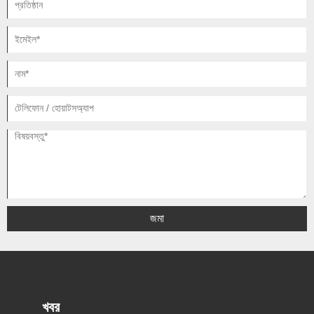
জমা
খবর