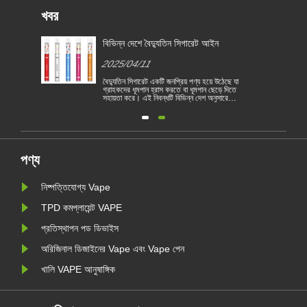
খবর
জন্য
বিভিন্ন দেশে বৈদ্যুতিন সিগারেট আইন
2025/04/11
বৈদ্যুতিন সিগারেট একটি জনপ্রিয় পণ্য হয়ে উঠেছে যা
গ্রাহকদের ধূমপান হ্রাস করতে বা ধূমপান ছেড়ে দিতে
সহায়তা করে। এই নিবন্ধটি বিভিন্ন দেশ অনুসারে
1
বৈদ্যুতিন সিগারেটের আইন ও বিধিগুলি চিত্রিত করে।
তদ্ব্যতীত, কয়েকটি দেশ রয়েছে এবং অঞ্চলগুলি
রয়
ভ্যাপিং পণ্য নিষিদ্ধ করেছে।
পণ্য
নিষ্পত্তিযোগ্য Vape
TPD কমপ্লায়েন্ট VAPE
প্রতিস্থাপন পড ডিভাইস
অরিজিনাল ডিজাইনের Vape এবং Vape পেন
খালি VAPE আনুষাঙ্গিক