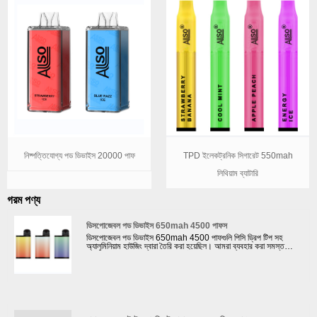
নিষ্পত্তিযোগ্য পড ডিভাইস 20000 পাফ
TPD ইলেকট্রনিক সিগারেট 550mah
লিথিয়াম ব্যাটারি
গরম পণ্য
ডিসপোজেবল পড ডিভাইস 650mah 4500 পাফস
ডিসপোজেবল পড ডিভাইস 650mah 4500 পাফগুলি পিসি ড্রিপ টিপ সহ
অ্যালুমিনিয়াম হাউজিং দ্বারা তৈরি করা হয়েছিল। আমরা ব্যবহার করা সমস্ত
উপকরণ ROHS মান মেনে চলে। পৃষ্ঠ চিকিত্সা গ্রাহকদের পছন্দ অনুযায়ী
কাস্টমাইজ করা যেতে পারে: স্টিকার বা রাবার তেল পেইন্টিং সঙ্গে.