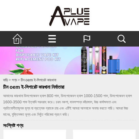
বাড়ি
>
পণ্য
>
চীন oem ই-সিগারেট কারখানা
চীন oem ই-সিগারেট কারখানা নির্মাতারা
আমাদের কারখানা ডিসপোজেবল ভ্যাপ 800 পাফ, ডিসপোজেবল ভ্যাপ 1000-1500 পাফ, ডিসপোজেবল ভ্যাপ
1600-3500 পাফ ইত্যাদি সরবরাহ করে। চরম নকশা, মানসম্পন্ন কাঁচামাল, উচ্চ কার্যক্ষমতা এবং
প্রতিযোগীতামূলক মূল্য যা প্রত্যেক গ্রাহক চায় এবং এটিই আমরা আপনাকে অফার করতে পারি। আমরা উচ্চ
মানের, যুক্তিসঙ্গত মূল্য এবং নিখুঁত পরিষেবা গ্রহণ করি।
সংশ্লিষ্ট পণ্য