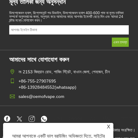
মূল্য তালিকা জন্য অনুসন্ধান
ডিসপোজেবল ভ্যাপ, রিপ্লেসমেন্ট পড ডিভাইস, ডিসপোজেবল ভ্যাপ 400-600 পাফ বা মূল্য তালিকা
সম্পর্কে অনুসন্ধানের জন্য, অনুগ্রহ করে আমাদের কাছে আপনার ইমেলটি ছেড়ে দিন এবং আমরা 24
ঘন্টার মধ্যে যোগাযোগ করব।
আমাদের সাথে যোগাযোগ করুন
নং 2153 জিহুয়ান রোড, শাজিং স্ট্রিট, বাওান জেলা, শেনজেন, চীন
+86-755-27907695
+86-13928484552(whatsapp)
sales@oemofvape.com
Links
Sitemap
RSS
XML
গোপনীয়তা নীতি
X
কপিরাইট © 2022 অ্যাপলাস প্রিসিশন টেকনোলজি কোং, লিমিটেড। সমস্ত অধিকার সংরক্ষিত।
আমরা আপনাকে একটি ভাল ব্রাউজিং অভিজ্ঞতা দিতে, সাইটের