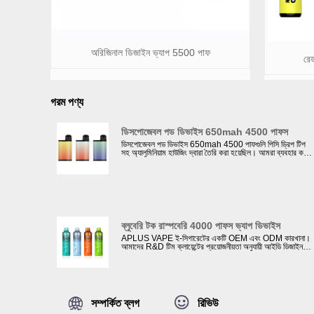
অরিজিনাল ডিজাইন ভ্যাপ 5500 পাফ
রে
গরম পণ্য
ডিসপোজেবল পড ডিভাইস 650mah 4500 পাফস
ডিসপোজেবল পড ডিভাইস 650mah 4500 পাফগুলি পিসি ড্রিপ টিপ
সহ অ্যালুমিনিয়াম হাউজিং দ্বারা তৈরি করা হয়েছিল। আমরা ব্যবহার করা
সমস্ত উপকরণ ROHS মান মেনে চলে। পৃষ্ঠ চিকিত্সা গ্রাহকদের পছন্দ
অনুযায়ী কাস্টমাইজ করা যেতে পারে: স্টিকার বা রাবার তেল পেইন্টিং সঙ্গে.
ব্লুবেরি টক রাস্পবেরি 4000 পাফস ভ্যাপ ডিভাইস
APLUS VAPE ই-সিগারেটের একটি OEM এবং ODM কারখানা।
আমাদের R&D টিম ক্লায়েন্টের প্রয়োজনীয়তা অনুযায়ী আইডি ডিজাইন
প্রদান করতে পারে। এই ব্লুবেরি সোর রাস্পবেরি 4000 পাফস ভ্যাপ
ডিভাইসটি বাষ্পগুলিতে শক্তিশালী কুয়াশা নিয়ে আসে। মার্কিন যুক্তরাষ্ট্রের
ইলেকট্রনিক সিগারেট বাজারে মেশ কয়েল খুব জনপ্রিয়। এই নতুন
ডিজাইনের 3000 পাফস মেশ কয়েল ডিসপোজেবল পড ভ্যাপোরাইজারের
প্রতিটি উপাদান উচ্চ মানের। আমাদের কোম্পানির 100 টিরও বেশি
পরিদর্শন মেশিন সহ 4টি পরীক্ষাগার রয়েছে যাতে আমাদের মেশ কয়েল
সম্পর্কিত ব্লগ
রিভিউ
ডিসপোজেবল ই-সিগারেটগুলি গ্রাহকের মানের মান পৌঁছে যায়। উপরন্তু,
আমরা ব্যাটারির UN38.3 সার্টিফিকেট এবং ই-তরল এর FDA