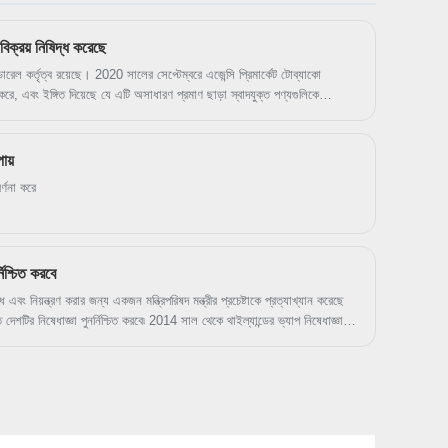
ডিজাইন. স্বাগত OEM এবং ODM আদেশ.
ক্রয় নিষিদ্ধ করেছে
েল কর্তৃত্ব রয়েছে। 2020 সালের সেপ্টেম্বরে এজেন্সি প্রিমার্কেট টোব্যাকো
, এবং ইঙ্গিত দিয়েছে যে এটি অসাধারণ প্রমাণ ছাড়া স্বাদযুক্ত পণ্যগুলিকে
ৈরি করতে সফল হবে কিনা যা আইনি স্বাদযুক্ত পণ্যগুলি (তামাক এবং মেন্থল বাদে)
ে পারে৷ মার্কিন যুক্তরাষ্ট্রে বেশিরভাগ ভ্যাপ নিষেধাজ্ঞা রাজ্য এবং স্থানীয় স্তরে ঘটবে৷
ন ফ্রান্সিসকো-সকল ভ্যাপিং পণ্যের বিক্রয় নিষিদ্ধ করেছে, বেশিরভাগ আমেরিকান ভ্যাপ
ায়
জড়িত। সাম্প্রতিক বছরগুলিতে রাজ্যের আইনসভাগুলিতে বিপুল সংখ্যক ভ্যাপিং
র্ণনা করে
মধ্যে মাত্র কয়েকটি রয়েছে - প্রমাণ যে তৃণমূল বিরোধীরা খারাপ আইন প্রণয়ন বন্ধ করতে
্নিশ্চিত করবে
এবং নিয়ন্ত্রণ করার জন্য একজন মন্ত্রিপরিষদ মন্ত্রীর প্রচেষ্টাকে প্রত্যাখ্যান করেছে
দেশটির নিষেধাজ্ঞা পুনর্নিশ্চিত করবে৷ 2014 সাল থেকে থাইল্যান্ডের ভ্যাপ নিষেধাজ্ঞা
উৎসাহী প্রয়োগ হয়েছে।