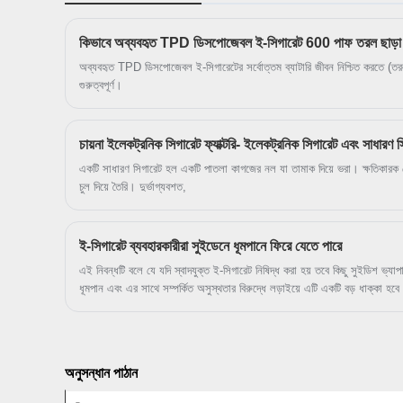
সার্টিফিকেট প্রদান করতে পারি।
অব্যবহৃত TPD ডিসপোজেবল ই-সিগারেটের সর্বোত্তম ব্যাটারি জীবন নিশ্চিত করতে (ত
গুরুত্বপূর্ণ।
চায়না ইলেকট্রনিক সিগারেট ফ্যাক্টরি- ইলেকট্রনিক সিগারেট এবং সাধারণ সি
একটি সাধারণ সিগারেট হল একটি পাতলা কাগজের নল যা তামাক দিয়ে ভরা। ক্ষতিকারক ধোঁয
চুল দিয়ে তৈরি। দুর্ভাগ্যবশত,
ই-সিগারেট ব্যবহারকারীরা সুইডেনে ধূমপানে ফিরে যেতে পারে
এই নিবন্ধটি বলে যে যদি স্বাদযুক্ত ই-সিগারেট নিষিদ্ধ করা হয় তবে কিছু সুইডিশ ভ্যা
ধূমপান এবং এর সাথে সম্পর্কিত অসুস্থতার বিরুদ্ধে লড়াইয়ে এটি একটি বড় ধাক্কা হবে আ
পরিকল্পনা সম্পর্কে জানতে পেরে হতবাক হয়ে গিয়েছিলাম। ডেটা দেখায় যে স্বাদগুলি নি
ফিরে যেতে পারে৷ রাজনীতিবিদরা একটি জনস্বাস্থ্য বিপর্যয় তৈরি করতে চলেছেন, "WVA প
অনুসন্ধান পাঠান