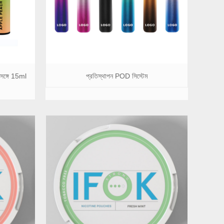
সঙ্গে 15ml
প্রতিস্থাপন POD সিস্টেম