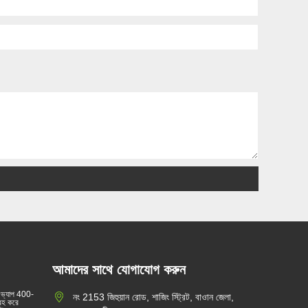
আমাদের সাথে যোগাযোগ করুন
 ভ্যাপ 400-
নং 2153 জিহুয়ান রোড, শাজিং স্ট্রিট, বাওান জেলা,
্রহ করে