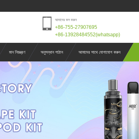
আমাদের কল করুন
+86-755-27907695
+86-13928484552(whatsapp)
মান নিয়ন্ত্রণ
অনুসন্ধান পাঠান
আমাদের সাথে যোগাযোগ করুন