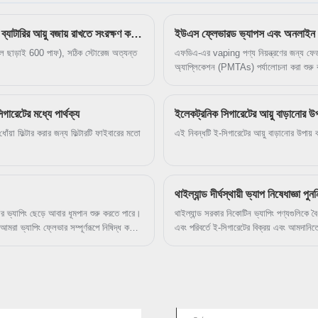
কিভাবে অব্যবহৃত TPD ডিসপোজেবল ই-সিগারেট 600 পাফ তরল ছাড়া ব্যাটারির আয়ু বজায় রাখতে সংরক্ষণ করা উচিত?
ইউএস ফ্লেভারড ভ্যাপস এবং অনলাইন বি
রল ছাড়াই 600 পাফ), সঠিক স্টোরেজ অত্যন্ত
এফডিএ-এর vaping পণ্য নিয়ন্ত্রণের জন্য ফেডার
অ্যাপ্লিকেশন (PMTAs) পর্যালোচনা করা শুরু করে
অনুমোদন করবে না। এজেন্সি একটি অলিখিত মান ত
নির্মূল করে তা ফেডারেল আদালত দ্বারা নির্ধারিত হত
এবং কিছু ক্যালিফোর্নিয়ার শহরে৷" বিশেষ করে সা
গারেটের মধ্যে পার্থক্য
ইলেকট্রনিক সিগারেটের আয়ু বাড়ানোর উপ
বিধিনিষেধের মধ্যে স্বাদ এবং অনলাইন বিক্রয় 
়া ফিল্টার করার জন্য ফিল্টারটি ফাইবারের মতো
এই নিবন্ধটি ই-সিগারেটের আয়ু বাড়ানোর উপায় ব
নিষেধাজ্ঞার প্রস্তাব করা সত্ত্বেও প্রত্যেকটির 
পারে৷
থাইল্যান্ড দীর্ঘস্থায়ী ভ্যাপ নিষেধাজ্ঞা পুনর
পার ভ্যাপিং ছেড়ে আবার ধূমপান শুরু করতে পারে।
থাইল্যান্ড সরকার নিকোটিন ভ্যাপিং পণ্যগুলিকে বৈধ 
মরা ভ্যাপিং ফ্লেভার সম্পূর্ণরূপে নিষিদ্ধ করার
এবং পরিবর্তে ই-সিগারেটের বিক্রয় এবং আমদানিতে 
ষিদ্ধ করার ফলে 150.000 পর্যন্ত সুইডিশ ধূমপানে
কার্যকর হয়েছে এবং এর ফলে কুখ্যাতভাবে অতি 
রিচালক মাইকেল ল্যান্ডল ব্যাখ্যা করেছেন৷