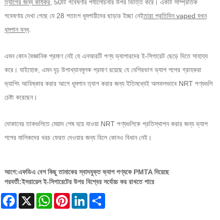
ত্যাগের জন্য কার্যকর
, 50টি গবেষণার পর্যালোচনার উপর ভিত্তি করে। একটি সাম্প্রতিক
গবেষণায় দেখা গেছে যে 28 শতাংশ ধূমপায়ীদের ছাড়ার ইচ্ছা নেই
তারা প্রতিদিন vaped যখন
ধূমপান বন্ধ
.
এমন কোন বৈজ্ঞানিক প্রমাণ নেই যে এনআরটি পণ্য ভ্যাপারদের ই-সিগারেট ছেড়ে দিতে সাহায্য
করে। যাইহোক, এমন দৃঢ় উপাখ্যানমূলক প্রমাণ রয়েছে যে বেশিরভাগ ভ্যাপ শপের গ্রাহকরা
ভ্যাপিং আবিষ্কার করার আগে ধূমপান ত্যাগ করার জন্য ইতিমধ্যেই অসফলভাবে NRT পণ্যগুলি
চেষ্টা করেছেন।
দোকানের তাকগুলিতে মেয়াদ শেষ হয়ে যাওয়া NRT পণ্যগুলিকে প্রতিস্থাপন করার জন্য ভ্যাপ
শপের মালিকদের খরচ ফেরত দেওয়ার জন্য বিলে কোনও বিধান নেই।
আগে:
এফডিএ বেশ কিছু তামাকের স্বাদযুক্ত ভ্যাপ পণ্যকে PMTA দিয়েছে
পরবর্তী:
ইসরায়েল ই-সিগারেটের উপর বিশ্বের সর্বোচ্চ কর রাখতে পারে
Facebook
X
WhatsApp
Pinterest
LinkedIn
Share