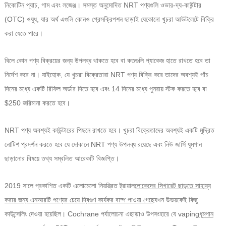
নিকোটিন প্যাচ, গাম এবং লজেঞ্জ। সমস্ত অনুমোদিত NRT পণ্যগুলি ওভার-দ্য-কাউন্টার
(OTC) ওষুধ, যার অর্থ এগুলি কোনও প্রেসক্রিপশন ছাড়াই যেকোনো খুচরা আউটলেটে বিক্রি
করা যেতে পারে।
বিলে কোন পণ্য বিক্রয়ের জন্য উপলব্ধ থাকতে হবে বা কতগুলি প্যাকেজ হাতে রাখতে হবে তা
নির্দেশ করে না। যাইহোক, যে খুচরা বিক্রেতারা NRT পণ্য বিক্রি করে তাদের অবশ্যই পাঁচ
দিনের মধ্যে একটি রিফিল অর্ডার দিতে হবে এবং 14 দিনের মধ্যে পুনরায় স্টক করতে হবে বা
$250 জরিমানা করতে হবে।
NRT পণ্য অবশ্যই কাউন্টারের পিছনে রাখতে হবে। খুচরা বিক্রেতাদের অবশ্যই একটি মুদ্রিত
নোটিশ প্রদর্শন করতে হবে যে দোকানে NRT পণ্য উপলব্ধ রয়েছে এবং নিউ জার্সি ধূমপান
ছাড়ানোর বিষয়ে তথ্য সম্বলিত আরেকটি বিজ্ঞপ্তি।
2019 সালে প্রকাশিত একটি এলোমেলো নিয়ন্ত্রিত ট্রায়াল
লোকেদের সিগারেট ছাড়তে সাহায্য
করার জন্য এনআরটি পণ্যের চেয়ে দ্বিগুণ কার্যকর বাষ্প পাওয়া গেছে
যখন উভয়কেই কিছু
কাউন্সেলিং দেওয়া হয়েছিল। Cochrane পর্যালোচনা এছাড়াও উপসংহারে যে vaping
ধূমপান