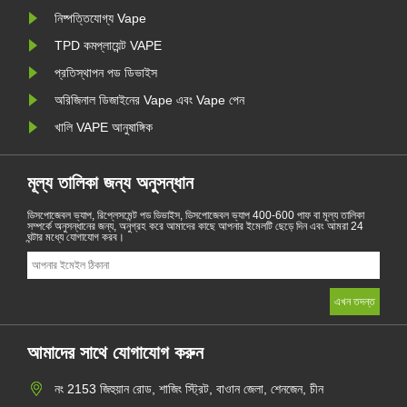
নিষ্পত্তিযোগ্য Vape
TPD কমপ্লায়েন্ট VAPE
প্রতিস্থাপন পড ডিভাইস
অরিজিনাল ডিজাইনের Vape এবং Vape পেন
খালি VAPE আনুষাঙ্গিক
মূল্য তালিকা জন্য অনুসন্ধান
ডিসপোজেবল ভ্যাপ, রিপ্লেসমেন্ট পড ডিভাইস, ডিসপোজেবল ভ্যাপ 400-600 পাফ বা মূল্য তালিকা
সম্পর্কে অনুসন্ধানের জন্য, অনুগ্রহ করে আমাদের কাছে আপনার ইমেলটি ছেড়ে দিন এবং আমরা 24
ঘন্টার মধ্যে যোগাযোগ করব।
আমাদের সাথে যোগাযোগ করুন
নং 2153 জিহুয়ান রোড, শাজিং স্ট্রিট, বাওান জেলা, শেনজেন, চীন