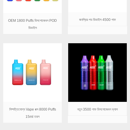
জনপ্রিয় পড ডিভাইস 4500 পাফ
OEM 1800 Puffs ডিসপোজেবল POD
ডিভাইস
নিষ্পত্তিযোগ্য Vape বক্স 8000 Puffs
নতুন 3500 পাফ ডিসপোজেবল ভ্যাপ
15ml তরল