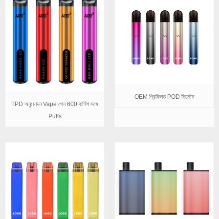
OEM প্রিফিলড POD সিস্টেম
TPD অনুমোদন Vape পেন 600 বার্ণিশ সঙ্গে
Puffs