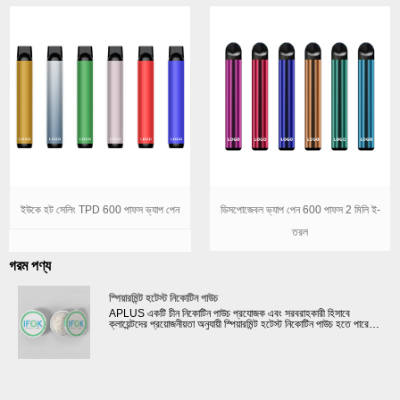
ইউকে হট সেলিং TPD 600 পাফস ভ্যাপ পেন
ডিসপোজেবল ভ্যাপ পেন 600 পাফস 2 মিলি ই-
তরল
গরম পণ্য
স্পিয়ারমিন্ট হটেস্ট নিকোটিন পাউচ
APLUS একটি চীন নিকোটিন পাউচ প্রযোজক এবং সরবরাহকারী হিসাবে
ক্লায়েন্টদের প্রয়োজনীয়তা অনুযায়ী স্পিয়ারমিন্ট হটেস্ট নিকোটিন পাউচ হতে পারে।
নিকোটিন পাউচ/স্নাস এবং আমাদের দৈনিক আউটপুট নাগালের জন্য 20টি উত্পাদন
লাইন রয়েছে। উন্নত মেশিনের সাহায্যে এবং জার্মানি থেকে কাঁচামাল ক্রয় করে,
আমরা তৈরি প্রতিটি স্নাস/নিকোটিন পাউচ কঠোর পরীক্ষায় উত্তীর্ণ হয় এবং
আমাদের মান মান ও নিরাপত্তা মেনে চলে। আমাদের স্নাস/নিকোটিন পাউচের
গুণমান এবং গন্ধ যেকোনো বড় ব্র্যান্ডের সাথে প্রতিযোগিতা করতে পারে।