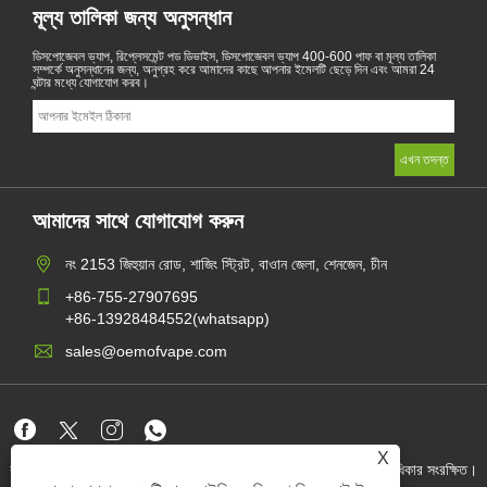
মূল্য তালিকা জন্য অনুসন্ধান
ডিসপোজেবল ভ্যাপ, রিপ্লেসমেন্ট পড ডিভাইস, ডিসপোজেবল ভ্যাপ 400-600 পাফ বা মূল্য তালিকা
সম্পর্কে অনুসন্ধানের জন্য, অনুগ্রহ করে আমাদের কাছে আপনার ইমেলটি ছেড়ে দিন এবং আমরা 24
ঘন্টার মধ্যে যোগাযোগ করব।
আমাদের সাথে যোগাযোগ করুন
নং 2153 জিহুয়ান রোড, শাজিং স্ট্রিট, বাওান জেলা, শেনজেন, চীন
+86-755-27907695
+86-13928484552(whatsapp)
sales@oemofvape.com
Links
Sitemap
RSS
XML
গোপনীয়তা নীতি
X
কপিরাইট © 2022 অ্যাপলাস প্রিসিশন টেকনোলজি কোং, লিমিটেড। সমস্ত অধিকার সংরক্ষিত।