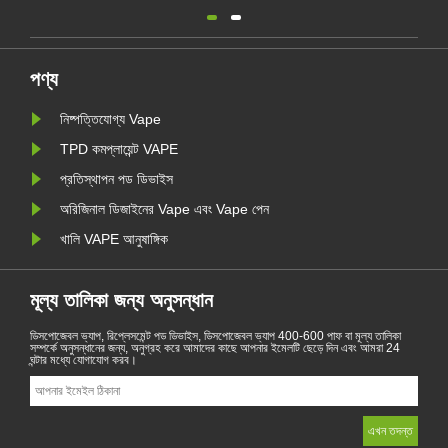
বেলজিয়াম ইইউ প্রথম দেশে পরিণত হয়েছে। 1
জানুয়ারী থেকে স্বাস্থ্য ও পরিবেশগত ভিত্তিতে
বেলজিয়ামে ডিসপোজেবল বৈদ্যুতিন সিগারেট বিক্রয়
নিষিদ্ধ করা হয়েছে। ইইউ দেশগুলি তামা......
পণ্য
নিষ্পত্তিযোগ্য Vape
TPD কমপ্লায়েন্ট VAPE
প্রতিস্থাপন পড ডিভাইস
অরিজিনাল ডিজাইনের Vape এবং Vape পেন
খালি VAPE আনুষাঙ্গিক
মূল্য তালিকা জন্য অনুসন্ধান
ডিসপোজেবল ভ্যাপ, রিপ্লেসমেন্ট পড ডিভাইস, ডিসপোজেবল ভ্যাপ 400-600 পাফ বা মূল্য তালিকা
সম্পর্কে অনুসন্ধানের জন্য, অনুগ্রহ করে আমাদের কাছে আপনার ইমেলটি ছেড়ে দিন এবং আমরা 24
ঘন্টার মধ্যে যোগাযোগ করব।