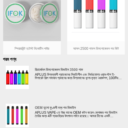
স্পিয়ারমিন্ট হটেস্ট নিকোটিন পাউচ
আসল 2500 পাফস ডিসপোজেবল পড কিট
গরম পণ্য
রিচার্জেবল ডিসপোজেবল ডিভাইস 3500 পাফ
APLUS বিশ্বব্যাপী গ্রাহকদের স্থিতিশীল এবং নির্ভরযোগ্য ওয়ান-স্টপ ই-
সিগারেট শিল্প সমাধান প্রদানের জন্য বিশ্বমানের ধুলো-মুক্ত ওয়ার্কশপ, 100টিরও
বেশি পরীক্ষামূলক সরঞ্জাম সহ 4টি পরীক্ষাগারের মালিক। আমরা রিচার্জেবল
ডিসপোজেবল ডিভাইস 3500 পাফ করতে পারি। তরুণদের মধ্যে এই ই-সিগারেট
খুবই জনপ্রিয়। আমাদের কোম্পানি ISO9001, ISO 13485, IATF
16949 ইত্যাদি পেয়েছে৷ সমস্ত উত্পাদন পদ্ধতি কঠোর আন্তর্জাতিক মানের মান
এবং গ্রাহকের গুণমানের স্পেসিফিকেশন দ্বারা নিয়ন্ত্রিত হয়৷ আমরা কিছু বিখ্যাত
vape ব্র্যান্ড যেমন RELX, ELFBAR, NASTY Juice, SUORIN
ইত্যাদির সাথে সহযোগিতা করেছি৷
OEM তুলো কুণ্ডলী বন্ধ পড ডিভাইস
APLUS VAPE-তে উচ্চ মানের OEM কটন কয়েল ক্লোজড পড ডিভাইস
তৈরির জন্য 4টি স্বয়ংক্রিয় উৎপাদন লাইন রয়েছে। আমরা চীনের একটি
নেতৃস্থানীয় ইলেকট্রনিক সিগারেট OEM এবং ODM কারখানা। OEM কটন
কয়েল ক্লোজড পড ডিভাইস ডিজাইন এবং উৎপাদনের বিশাল অভিজ্ঞতার সাথে,
আমাদের ই-সিগারেটগুলি আন্তর্জাতিক মানের মান অনুযায়ী নিশ্চিত করার জন্য 100