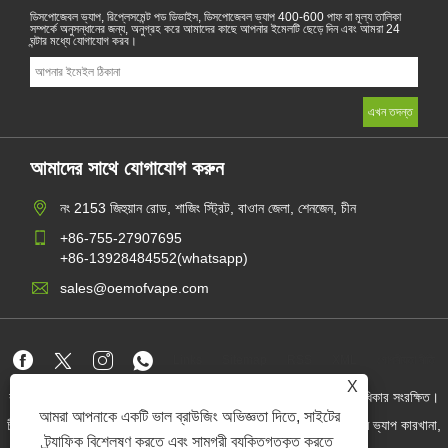
ডিসপোজেবল ভ্যাপ, রিপ্লেসমেন্ট পড ডিভাইস, ডিসপোজেবল ভ্যাপ 400-600 পাফ বা মূল্য তালিকা
সম্পর্কে অনুসন্ধানের জন্য, অনুগ্রহ করে আমাদের কাছে আপনার ইমেলটি ছেড়ে দিন এবং আমরা 24
ঘন্টার মধ্যে যোগাযোগ করব।
আমাদের সাথে যোগাযোগ করুন
নং 2153 জিহুয়ান রোড, শাজিং স্ট্রিট, বাওান জেলা, শেনজেন, চীন
+86-755-27907695
+86-13928484552(whatsapp)
sales@oemofvape.com
Links
Sitemap
RSS
XML
গোপনীয়তা নীতি
X
কপিরাইট © 2022 অ্যাপলাস প্রিসিশন টেকনোলজি কোং, লিমিটেড। সমস্ত অধিকার সংরক্ষিত।
আমরা আপনাকে একটি ভাল ব্রাউজিং অভিজ্ঞতা দিতে, সাইটের
চীন কার্টরিজ প্রস্তুতকারক, প্রতিস্থাপন পড ডিভাইস, ডিসপোজেবল ভ্যাপ, ওএম ভ্যাপ কারখানা,
বৈদ্যুতিন সিগারেট
ট্র্যাফিক বিশ্লেষণ করতে এবং সামগ্রী ব্যক্তিগতকৃত করতে