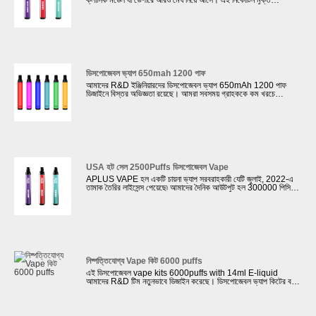
ক্লাসিক মডেল যা ভেপারে আরও মেঘ নিয়ে আসে। এই নিকোটিন মুক্ত
2500puffs ডিসপোজেবল ভ্যাপ এর প্রতিটি উপাদান ROHS এবং CE
স্ট্যান্ডার্ডের সাথে সামঞ্জস্যপূর্ণ। আমরা আমাদের ক্লায়েন্টদের যেমন বিভিন্ন পৃষ্ঠ
চিকিত্সা প্রদান করতে পারেন. বার্ণিশ আঁকা, গ্রেডিয়েন্ট রং দিয়ে তেল আঁকা, রাবার
তেল আঁকা।
ডিসপোজেবল ভ্যাপ 650mah 1200 পাফ
আমাদের R&D ইঞ্জিনিয়ারদের ডিসপোজেবল ভ্যাপ 650mAh 1200 পাফ
ডিজাইনে বিস্তর অভিজ্ঞতা রয়েছে। আমরা সবসময় গ্রাহককে কম খরচে
প্রতিযোগিতামূলক এবং উচ্চ মানের নিষ্পত্তিযোগ্য পড ডিভাইস সরবরাহ করি।
আমাদের কোম্পানি 4টি স্বয়ংক্রিয় উত্পাদন লাইন স্থাপনে বিনিয়োগ করেছে, এবং
একটি সম্পূর্ণ এবং পরিপক্ক ই-সিগারেট R&D টিম পাশাপাশি উত্পাদন সমর্থনকারী
সিস্টেম রয়েছে, গ্রাহকদের ই-সিগারেটের ওয়ান-স্টপ সমাধান প্রদান করে।
আমাদের ভ্যাপিং পণ্যগুলিকে স্থিতিশীল মানের নিশ্চিত করার জন্য আমরা
নির্ভরযোগ্য সরবরাহকারীদের থেকে নির্বাচন করেছি।
USA হট সেল 2500Puffs ডিসপোজেবল Vape
APLUS VAPE হল একটি চায়না ভ্যাপ সরবরাহকারী যেটি জুলাই, 2022-এ
তামাক তৈরির লাইসেন্স পেয়েছে৷ আমাদের দৈনিক আউটপুট হল 300000 পিসি
ডিসপোজেবল ভ্যাপ৷ আমাদের ইঞ্জিনিয়াররা ক্লায়েন্টকে ক্লায়েন্টের প্রয়োজন অনুযায়ী
পণ্য এবং প্যাকেজিং বক্স ডিজাইন করতে সাহায্য করতে পারেন৷ আমরা সমস্ত
ক্লায়েন্টদের কাছে একটি USA হট সেল 2500 পাফস ডিসপোজেবল ভ্যাপ
প্রবর্তন করতে পেরে আনন্দিত। এটি সিই এবং ROHS প্রয়োজনীয়তা মেটাতে
খাদ্য গ্রেড উপাদান গ্রহণ করেছে।
নিষ্পত্তিযোগ্য Vape কিট 6000 puffs
এই ডিসপোজেবল vape kits 6000puffs with 14ml E-liquid
আমাদের R&D টিম নতুনভাবে ডিজাইন করেছে। ডিসপোজেবল ভ্যাপ কিটের বডির
উপাদান হল PC, এবং ড্রিপ টিপ হল ফুড গ্রেড সিলিকন যা ভেপারে নরম অনুভূতি
নিয়ে আসে। এটি আড়ম্বরপূর্ণ চেহারা কারণে একটি ফ্যাশনেবল ব্যক্তিগত
vaporizer হবে. APLUS VAPE হল ডিজাইন, প্রোটোটাইপ, গ্লোবাল
ভ্যাপ পাইকারী বিক্রেতা এবং গ্লোবাল ই-সিগারেট ব্র্যান্ডগুলির জন্য ব্যাপক