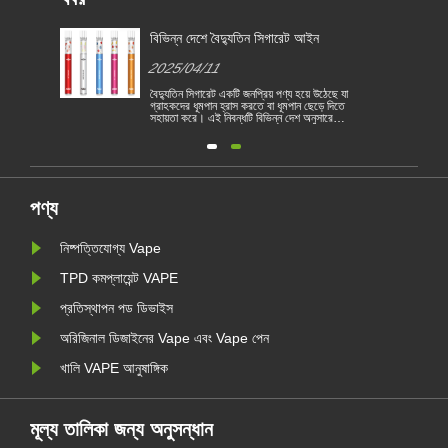
জন্য
বিভিন্ন দেশে বৈদ্যুতিন সিগারেট আইন
2025/04/11
বৈদ্যুতিন সিগারেট একটি জনপ্রিয় পণ্য হয়ে উঠেছে যা
গ্রাহকদের ধূমপান হ্রাস করতে বা ধূমপান ছেড়ে দিতে
সহায়তা করে। এই নিবন্ধটি বিভিন্ন দেশ অনুসারে
1
বৈদ্যুতিন সিগারেটের আইন ও বিধিগুলি চিত্রিত করে।
তদ্ব্যতীত, কয়েকটি দেশ রয়েছে এবং অঞ্চলগুলি
রয়
ভ্যাপিং পণ্য নিষিদ্ধ করেছে।
পণ্য
নিষ্পত্তিযোগ্য Vape
TPD কমপ্লায়েন্ট VAPE
প্রতিস্থাপন পড ডিভাইস
অরিজিনাল ডিজাইনের Vape এবং Vape পেন
খালি VAPE আনুষাঙ্গিক
মূল্য তালিকা জন্য অনুসন্ধান