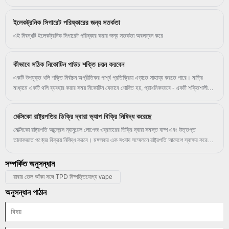
ডিভাইসের বিভাগটি নতুন এবং অভিজ্ঞ ব্যবহারকারী উভয়ের জন্যই পছন্দের পছন্দ হয়ে উঠেছে। ডিসপোজেবল
সিস্টেমের বিপরীতে, একটি প্রতিস্থাপন পড ডিভাইস ব্যবহারকারীদের মূল ডিভাইসটি ধরে রাখার সময় পড
ইলেকট্রনিক সিগারেট পরিষ্কারের জন্য সতর্কতা
পরিবর্তন করতে দেয়, খরচ দক্ষতা এবং প্রিমিয়াম অভিজ্ঞতার মধ্যে ভারসাম্য বজায় রাখে।
এই নিবন্ধটি ইলেকট্রনিক সিগারেট পরিষ্কার করার জন্য সতর্কতা অবলম্বন করে
কীভাবে সঠিক নিকোটিন পাউচ শক্তি চয়ন করবেন
একটি উপযুক্ত থলি শক্তি নির্বাচন অপ্রীতিকর পার্শ্ব প্রতিক্রিয়া এড়াতে সাহায্য করতে পারে। মাড়ির
মাধ্যমে একটি থলি ব্যবহার করার সময় নিকোটিন যেভাবে শোষিত হয়, প্রাথমিকভাবে - একটি শক্তিশালী
গুঞ্জন হতে পারে, এমনকি যারা নিকোটিনে অভ্যস্ত তাদের জন্যও৷ নিকোটিন পাউচগুলি আপনার সিস্টেমে বাষ্প
এবং ধূমপানের বিভিন্ন উপায়ে নিকোটিন সরবরাহ করে৷ এর মানে হল যে আপনি আপনার ভ্যাপে ব্যবহার
মেক্সিকো রাষ্ট্রপতির ডিক্রি দ্বারা ভ্যাপ বিক্রি নিষিদ্ধ করেছে
করেছেন সেই একই নিকোটিন শক্তিটি বেছে নেওয়া সর্বদা ভাল নয়, উদাহরণস্বরূপ, ডেলিভারি সম্ভবত ভিন্ন
মনে হবে।
মেক্সিকো রাষ্ট্রপতি আন্দ্রেস ম্যানুয়েল লোপেজ ওব্রাডরের ডিক্রি দ্বারা সমস্ত বাষ্প এবং উত্তপ্ত
তামাকজাত পণ্যের বিক্রয় নিষিদ্ধ করবে। মঙ্গলবার এক সংবাদ সম্মেলনে রাষ্ট্রপতি আদেশে স্বাক্ষর করেন।
বিশ্ব স্বাস্থ্য সংস্থার (ডব্লিউএইচও) তামাক নিয়ন্ত্রণ প্রচেষ্টার বার্ষিক উদযাপন বিশ্ব তামাকমুক্ত দিবসের
সাথে মিল রেখে রাষ্ট্রপতির ডিক্রি ঘোষণা করা হয়। মেক্সিকোতে তামাক নিয়ন্ত্রণ ব্যবস্থা জোরদার করার
সম্পর্কিত অনুসন্ধান
জন্য তার নেতৃত্বের স্বীকৃতি এবং অটল সমর্থনের জন্য মেক্সিকান প্রেসিডেন্টকে একটি পুরস্কার দেওয়ার
রাবার তেল আঁকা সঙ্গে TPD নিষ্পত্তিযোগ্য vape
জন্য একটি WHO প্রতিনিধি ছিলেন।
অনুসন্ধান পাঠান