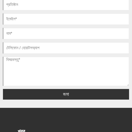
জমা
খবর