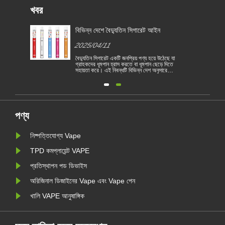
খবর
জন্য
বিভিন্ন দেশে বৈদ্যুতিন সিগারেট আইন
2025/04/11
বৈদ্যুতিন সিগারেট একটি জনপ্রিয় পণ্য হয়ে উঠেছে যা
গ্রাহকদের ধূমপান হ্রাস করতে বা ধূমপান ছেড়ে দিতে
সহায়তা করে। এই নিবন্ধটি বিভিন্ন দেশ অনুসারে
1
বৈদ্যুতিন সিগারেটের আইন ও বিধিগুলি চিত্রিত করে।
তদ্ব্যতীত, কয়েকটি দেশ রয়েছে এবং অঞ্চলগুলি
রয়
ভ্যাপিং পণ্য নিষিদ্ধ করেছে।
পণ্য
নিষ্পত্তিযোগ্য Vape
TPD কমপ্লায়েন্ট VAPE
প্রতিস্থাপন পড ডিভাইস
অরিজিনাল ডিজাইনের Vape এবং Vape পেন
খালি VAPE আনুষাঙ্গিক