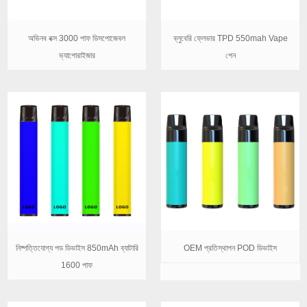
অভিনব বক্স 3000 পাফ ডিসপোজেবল
ব্লুবেরি ফ্লেভার TPD 550mah Vape
ভ্যাপোরাইজার
পেন
নিষ্পত্তিযোগ্য পড ডিভাইস 850mAh ব্যাটারি
OEM প্রতিস্থাপন POD ডিভাইস
1600 পাফ