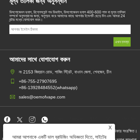
মূল্য তালিকা জন্য অনুসন্ধান
ডিসপোজেবল ভ্যাপ, রিপ্লেসমেন্ট পড ডিভাইস, ডিসপোজেবল ভ্যাপ 400-600 পাফ বা মূল্য তালিকা
সম্পর্কে অনুসন্ধানের জন্য, অনুগ্রহ করে আমাদের কাছে আপনার ইমেলটি ছেড়ে দিন এবং আমরা 24
ঘন্টার মধ্যে যোগাযোগ করব।
আমাদের সাথে যোগাযোগ করুন
নং 2153 জিহুয়ান রোড, শাজিং স্ট্রিট, বাওান জেলা, শেনজেন, চীন
+86-755-27907695
+86-13928484552(whatsapp)
sales@oemofvape.com
Links
Sitemap
RSS
XML
গোপনীয়তা নীতি
X
কপিরাইট © 2022 অ্যাপলাস প্রিসিশন টেকনোলজি কোং, লিমিটেড। সমস্ত অধিকার সংরক্ষিত।
আমরা আপনাকে একটি ভাল ব্রাউজিং অভিজ্ঞতা দিতে, সাইটের
চীন কার্টরিজ প্রস্তুতকারক, প্রতিস্থাপন পড ডিভাইস, ডিসপোজেবল ভ্যাপ, ওএম ভ্যাপ কারখানা,