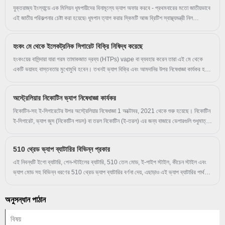
যুক্তরাজ্য ইংল্যান্ডে এক মিলিয়ন ধূমপায়ীদের বিনামূল্যে ভ্যাপ অফার করবে - প্রথমবারের মতো জাতীয়ভাবে
এই জাতীয় পরিকল্পনার চেষ্টা করা হয়েছে৷ ধূমপান ত্যাগ করার স্কিমটি আজ ব্রিটিশ স্বাস্থ্যমন্ত্রী নিল
ও'ব্রায়েনের একটি বক্তৃতায় ঘোষণা করা হয়েছিল৷ যারা ধূমপান ত্যাগ করতে চান তাদের আচরণগত সহায়তা
সহ বিনামূল্যে ভ্যাপ স্টার্টার কিট দেওয়া হবে৷ এই ধরনের âswap to stopâ প্রোগ্রামগুলি স্থানীয়
হংকং মে থেকে ইলেকট্রনিক সিগারেট বিক্রি নিষিদ্ধ করেছে
পরীক্ষায় কার্যকর প্রমাণিত হয়েছে। OâBrien যাকে â বঞ্চিত প্রতিবেশী বলে অভিহিত করেছেন, সেখানে
জাতীয় প্রচারণা শুরু হবে এবং চাকরি কেন্দ্র, গৃহহীন কেন্দ্র এবং সামাজিক আবাসন প্রদানকারীর মতো
হংকংয়ের বাসিন্দারা যারা গরম তামাকজাত দ্রব্য (HTPs) vape বা ব্যবহার করেন তারা এই মে থেকে
সেটিংসে ফোকাস করবে। ধূমপান ত্যাগকারী গর্ভবতী মহিলাদের জন্য প্রণোদনা।
একটি ভয়াবহ বাস্তবতার মুখোমুখি হবেন। তখনই ভ্যাপ বিক্রি এবং আমদানির উপর নিষেধাজ্ঞা কার্যকর হয়
এবং ভ্যাপের বাজার অবিলম্বে বৈধ থেকে অবৈধ হয়ে যাবে৷ হংকংয়ের খুচরা বিক্রেতারা রিপোর্ট করেছেন যে
সাম্প্রতিক সপ্তাহগুলিতে ভ্যাপ পণ্যের বিক্রি বেড়েছে, কারণ বেপরোয়া ভেপাররা পণ্যগুলি মজুত করার চেষ্টা
অস্ট্রেলিয়ার নিকোটিন ভ্যাপ নিষেধাজ্ঞা কার্যকর
করে . কিন্তু সম্প্রতি জরিপ করা HTP ব্যবহারকারীদের 90 শতাংশ বলেছেন যে নিষেধাজ্ঞা কার্যকর হওয়ার
পরে তারা সিগারেট ধূমপানে ফিরে আসবে।
নিকোটিন-সহ ই-সিগারেটের উপর অস্ট্রেলিয়ার নিষেধাজ্ঞা 1 অক্টোবর, 2021 থেকে শুরু হয়েছে। নিকোটিন
ই-সিগারেট, ভ্যাপ জুস (নিকোটিন পডস) বা তরল নিকোটিন (ই-তরল) এর জন্য বাজারে ভেপারগুলি শুধুমাত্র
প্রেসক্রিপশনের মাধ্যমে পাওয়া যাবে না। ভাপের দোকান এবং খুচরা দোকানগুলি নন-নিকোটিন ভ্যাপ/ই-
সিগারেট পণ্য বিক্রি চালিয়ে যেতে পারে। অন্যান্য নিকোটিনযুক্ত পণ্য, যেমন নিকোটিন গাম, প্যাচ, লজেঞ্জ,
510 থ্রেড ভ্যাপ ব্যাটারির বিভিন্ন প্রকার
চিউ, স্প্রে এবং অন্যান্য ভ্যাপিং পণ্য যাতে নিকোটিন নেই সেগুলিও এই নিয়মের আওতায় পড়ে না।
এই নিবন্ধটি ইগো ব্যাটারি, পেন-স্টাইলের ব্যাটারি, 510 তেল মোড, ই-পাইপ স্টাইল, কীচেন স্টাইল এবং
ভ্যাপ মোড সহ বিভিন্ন ধরণের 510 থ্রেড ভ্যাপ ব্যাটারির বর্ণনা দেয়, এছাড়াও এই ভ্যাপ ব্যাটারির পার্থক্য
রয়েছে।
অনুসন্ধান পাঠান