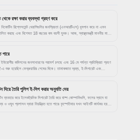
ি থেকে রক্ষা করার ব্যবস্থা গ্রহণ করে
ান নিকোটিন রিপ্লেসমেন্ট থেরাপিগুলির জনপ্রিয়তা (এনআরটিএস) ধূমপান করে না এমন
বিশেষত 18 বছরের কম বয়সী যুবক। আজ, স্বাস্থ্যমন্ত্রী মাননীয় মার্ক
দনমূলক উদ্দেশ্যে তরুণদের দ্বারা এই পণ্যগুলির আবেদন হ্রাস করার জন্য একটি মন্ত্রীর
থা প্রবর্তন করছে, যা এই পণ্যগুলি ধূমপান ছাড়ার জন্য এই পণ্যগুলি ব্যবহার করে
রয়েছে তা নিশ্চিত করে।
ে পারে
ইউরোপীয় কমিশনের জনসাধারণের পরামর্শ চলছে এবং 16 মে পর্যন্ত প্রতিক্রিয়া গ্রহণ
22-এ শুরু হয়েছিল ফেব্রুয়ারির শেষের দিকে। তামাকজাত দ্রব্য, ই-সিগারেট এবং
র প্রবিধান প্রবর্তন করার লক্ষ্যে এটি স্পষ্টতই। অনুরোধ করা মন্তব্যগুলি তামাক পণ্য
ির্দেশিকাতে পরিবর্তনগুলিকে আকার দিতে ব্যবহার করা হবে৷ ভেজপকোলেনের একটি গল্পে
ভাবে অ্যান্টি-ভাপিং প্রতিক্রিয়া জানাতে লেখা হয়েছিল৷ তবে এটি ইউরোপীয় ভ্যাপার এবং
িয়ে তৈরি পুলিশ ই-সিগ করার অনুমতি দেয়
ষেধাজ্ঞাবাদী ভ্যাপিং আইন গ্রহণ প্রতিরোধ করার একমাত্র হাতিয়ার।
ন ব্যবহার করে ইলেকট্রনিক সিগারেট তৈরি করে বাষ্প কোম্পানিগুলি, ফলের স্বাদে যা
 ও ওষুধ প্রশাসন দ্বারা নিয়ন্ত্রিত হতে পারে৷ বৃহস্পতিবার যখন আইনটি কার্যকর হয়,
িকে অনুমতি দেয়৷ তদারকি এড়িয়ে চলুন। এখন, তাদের অবশ্যই তামাকজাত পণ্যের মতো
্রয়োজনীয়তা অনুসরণ করতে হবে, অ্যাসোসিয়েটেড প্রেস রিপোর্ট করেছে৷ নতুন আইন
ের ক্ষতি থেকে জনস্বাস্থ্যকে রক্ষা করার অনুমতি দেয়," এফডিএ বুধবার এক বিবৃতিতে
যই FDA-তে নিবন্ধন করতে হবে এবং 30 দিনের মধ্যে তাদের পণ্যগুলি পর্যালোচনার
ন এই পণ্যগুলিকে সরাসরি নিষিদ্ধ করে না, তবে তাদের নিয়ন্ত্রক তদারকির আওতায়