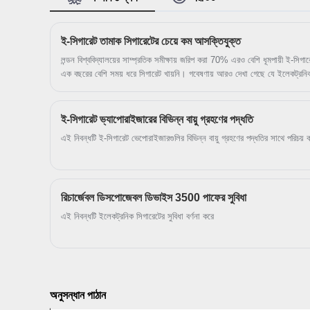
ই-সিগারেট তামাক সিগারেটের চেয়ে কম আসক্তিযুক্ত
লন্ডন বিশ্ববিদ্যালয়ের সাম্প্রতিক সমীক্ষায় জরিপ করা 70% এরও বেশি ধূমপায়ী ই-সিগ
এক বছরের বেশি সময় ধরে সিগারেট খায়নি। গবেষণায় আরও দেখা গেছে যে ইলেকট্রনিক
করে। শুধুমাত্র 18 জন ব্যবহারকারীদের % বলেছেন যে ই-সিগারেটের জন্য আকাঙ্ক্ষা 
সিগারেট ব্যবহারকারীরা) আরও বলেছে যে তারা দিনের প্রথম পাফ করার আগে আরও অপ
ই-সিগারেট ভ্যাপোরাইজারের বিভিন্ন বায়ু গ্রহণের পদ্ধতি
এই নিবন্ধটি ই-সিগারেট ভেপোরাইজারগুলির বিভিন্ন বায়ু গ্রহণের পদ্ধতির সাথে পরিচয় কর
রিচার্জেবল ডিসপোজেবল ডিভাইস 3500 পাফের সুবিধা
এই নিবন্ধটি ইলেকট্রনিক সিগারেটের সুবিধা বর্ণনা করে
অনুসন্ধান পাঠান