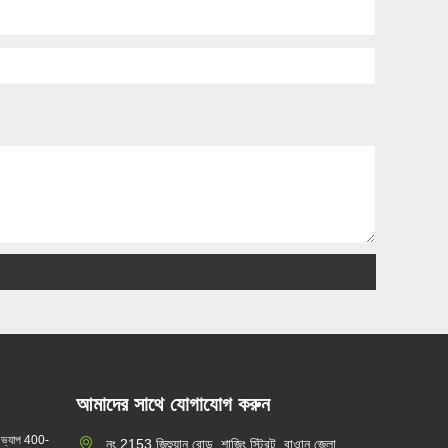
আমাদের সাথে যোগাযোগ করুন
 ভ্যাপ 400-
নং 2153 জিহুয়ান রোড, শাজিং স্ট্রিট, বাওান জেলা,