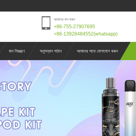
আমাদের কল করুন
+86-755-27907695
+86-13928484552(whatsapp)
মান নিয়ন্ত্রণ
অনুসন্ধান পাঠান
আমাদের সাথে যোগাযোগ করুন