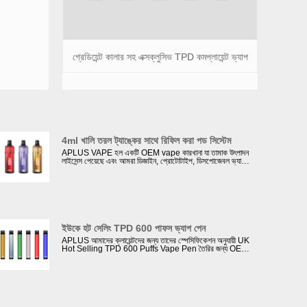
গ্রেডিয়েন্ট কালার সহ এক্সক্লুসিভ TPD কমপ্লায়েন্ট ভ্যাপ
4ml খালি তরল ট্যাঙ্কের সাথে রিফিল করা পড সিস্টেম
APLUS VAPE হল একটি OEM vape কারখানা যা তামাক উৎপাদন
লাইসেন্স পেয়েছে এবং আমরা ডিজাইন, প্রোটোটাইপ, ডিসপোজেবল ভ্যাপ,
প্রতিস্থাপন পড সিস্টেম এবং পডের জন্য ব্যাপক উৎপাদন থেকে পরিষেবা
প্রদান করতে পারি। নিম্নলিখিতটিতে আমরা আপনার কাছে 4ml খালি
তরল ট্যাঙ্ক সহ রিফিলড পড সিস্টেম উপস্থাপন করতে চাই, আমরা খালি
ডিভাইস সরবরাহ করতে পারি এবং ক্লায়েন্ট নিজেরাই তরল পূরণ করতে
পারি।
ইউকে হট সেলিং TPD 600 পাফস ভ্যাপ পেন
APLUS আমাদের ক্লায়েন্টদের জন্য তাদের স্পেসিফিকেশন অনুযায়ী UK
Hot Selling TPD 600 Puffs Vape Pen তৈরির জন্য OEM
ও ODM পরিষেবা প্রদান করে। TPD অনুমোদন তেল ট্যাঙ্কে সর্বাধিক
2ml ই-তরল থাকে; একটি ECID থাকতে হবে এবং MHRA
ওয়েবসাইটে নিবন্ধিত হতে হবে; একটি সতর্কীকরণ লেবেল নিয়ে আসুন
যাতে বলা হয়: এই পণ্যটিতে নিকোটিন রয়েছে যা একটি অত্যন্ত আসক্তি
সৃষ্টিকারী পদার্থ।