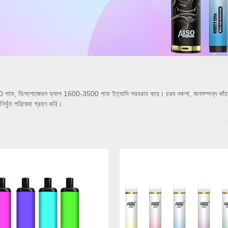
ডিসপোজেবল ভ্যাপ 1600-3500 পাফ ইত্যাদি সরবরাহ করে। চরম নকশা, মানসম্পন্ন কাঁচামাল, উচ্
িখুঁত পরিষেবা গ্রহণ করি।