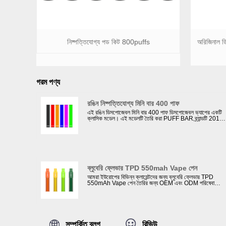
নিষ্পত্তিযোগ্য পড কিট 800puffs
অরিজিনাল ডি
গরম পণ্য
রঙিন নিষ্পত্তিযোগ্য মিনি বার 400 পাফ
এই রঙিন ডিসপোজেবল মিনি বার 400 পাফ ডিসপোজেবল ভ্যাপের একটি
ক্লাসিক মডেল। এই মডেলটি তৈরি করা PUFF BAR ব্র্যান্ডটি 2019
সালে খুব বিখ্যাত ছিল। এমনকি এখনও, অনেক বাষ্প এখনও এই রঙিন
ডিসপোজেবল মিনি বার 400 পাফের সহজ এবং একাধিক পছন্দের স্বাদের
কারণে অভিনব। আমাদের কোম্পানি ইলেকট্রনিক সিগারেট ব্র্যান্ড এবং
পাইকারী বিক্রেতাদের জন্য তাদের প্রয়োজন অনুযায়ী OEM করতে পারে
ব্লুবেরি ফ্লেভার TPD 550mah Vape পেন
আমরা ইউরোপের বিভিন্ন ক্লায়েন্টদের জন্য ব্লুবেরি ফ্লেভার TPD
550mAh Vape পেন তৈরির জন্য OEM এবং ODM পরিষেবা
প্রদান করি। ইউরোপে পণ্য বিক্রি হলে আমাদের কোম্পানি আমাদের
ক্লায়েন্টদের TPD অনুমোদন করতে সহায়তা করতে পারে। TPD
অনুমোদন তেল ট্যাঙ্কে সর্বাধিক 2ml ই-তরল থাকে; একটি ECID
থাকতে হবে এবং MHRA ওয়েবসাইটে নিবন্ধিত হতে হবে; একটি
সতর্কীকরণ লেবেল নিয়ে আসুন যাতে উল্লেখ করা হয়: এই পণ্যটিতে
নিকোটিন রয়েছে যা একটি অত্যন্ত আসক্তি সৃষ্টিকারী পদার্থ।
সম্পর্কিত ব্লগ
রিভিউ