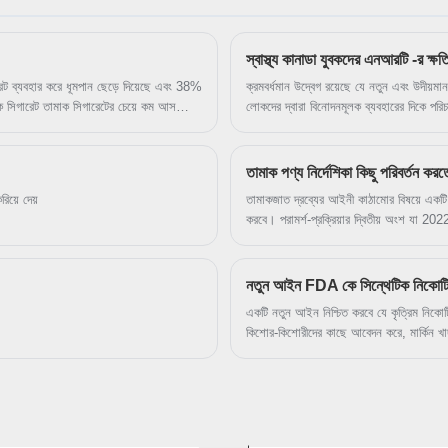
আমাদের কারখানা সর্বদা আমাদের ক্লায়েন্টদের কাছে উচ্চ মানের ভ্যাপিং
পণ্য সরবরাহ করে। ব্যাটারিগুলি সবই বিখ্যাত নির্ভরযোগ্য সরবরাহকারীদের
কাছ থেকে উৎসর্গ করা হয়েছিল যাতে গ্রাহকের গুণমানের মান এবং
স্পেসিফিকেশনের সাথে মানানসই তার গুণমান নিশ্চিত করতে আমরা
স্বাস্থ্য কানাডা যুবকদের এনআরটি -র ক্ষত
ক্লায়েন্টকে শুধুমাত্র MSDS রিপোর্ট এবং UN38.3 রিপোর্ট প্রদান
করতে পারি না, আমরা আমাদের ক্লায়েন্টদের TPD করতেও সাহায্য করতে
পারি। ইউরোপীয় দেশগুলিতে TPD এর সাথে পরীক্ষা এবং নিবন্ধন করুন।
ারেট ব্যবহার করে ধূমপান ছেড়ে দিয়েছে এবং 38%
ক্রমবর্ধমান উদ্বেগ রয়েছে যে নতুন এবং উদীয়ম
 সিগারেট তামাক সিগারেটের চেয়ে কম আসক্তি
লোকদের দ্বারা বিনোদনমূলক ব্যবহারের দিকে পরিচালিত করছে এবং 
সিগারেটের মতোই প্রবল, এবং ভ্যাপার (ই-
হল্যান্ড ঘোষণা করছেন যে স্বাস্থ্য কানাডা বিনো
েক্ষা করছে।
আদেশের মাধ্যমে এনআরটিগুলির জন্য নতুন ব্যবস্
এমন প্রাপ্তবয়স্কদের মধ্যে অ্যাক্সেস সীমাবদ্ধ 
তামাক পণ্য নির্দেশিকা কিছু পরিবর্তন করত
িয়ে দেয়
তামাকজাত দ্রব্যের আইনী কাঠামোর বিষয়ে একটি 
করবে। পরামর্শ-প্রক্রিয়ার দ্বিতীয় অংশ যা 20
অন্যান্য কম-ঝুঁকিপূর্ণ নিকোটিন পণ্যের জন্য কঠো
নির্দেশিকা (TPD) এবং সম্ভবত তামাক বিজ্ঞাপন ন
উদ্ধৃত সূত্র অনুসারে, পরামর্শটি নিজেই ইচ্ছাকৃত
নতুন আইন FDA কে সিন্থেটিক নিকোটিন দ
অন্যান্য নিকোটিন পণ্য ব্যবহারকারীদের কাছে নি
একটি নতুন আইন নিশ্চিত করবে যে কৃত্রিম নিকোটি
কিশোর-কিশোরীদের কাছে আবেদন করে, মার্কিন খাদ্য
তখন এটি একটি ফাঁক বন্ধ করে দেয় যা পণ্যগুল
একই ফেডারেল বিক্রয় বিধিনিষেধ এবং বয়সের প
"নিকোটিনের উত্স নির্বিশেষে এফডিএকে তামাক পণ্য
বলা হয়েছে। এই ভ্যাপিং কোম্পানিগুলিকে অবশ্
জন্য জমা দিতে হবে, AP রিপোর্ট করেছে। পরিবর্ত