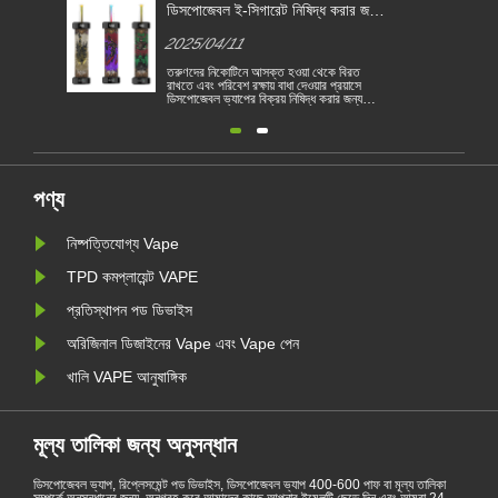
িষিদ্ধ করার জন্য
বিভিন্ন দেশে বৈদ্যুতিন সিগারেট আইন
েশে পরিণত হয়
2025/04/11
ওয়া থেকে বিরত
বৈদ্যুতিন সিগারেট একটি জনপ্রিয় পণ্য হয়ে উঠেছে যা
 দেওয়ার প্রয়াসে
গ্রাহকদের ধূমপান হ্রাস করতে বা ধূমপান ছেড়ে দিতে
িষিদ্ধ করার জন্য
সহায়তা করে। এই নিবন্ধটি বিভিন্ন দেশ অনুসারে
 পরিণত হয়েছে। 1
বৈদ্যুতিন সিগারেটের আইন ও বিধিগুলি চিত্রিত করে।
রিবেশগত ভিত্তিতে
তদ্ব্যতীত, কয়েকটি দেশ রয়েছে এবং অঞ্চলগুলি
তিন সিগারেট বিক্রয়
ভ্যাপিং পণ্য নিষিদ্ধ করেছে।
ুলি তামা......
পণ্য
নিষ্পত্তিযোগ্য Vape
TPD কমপ্লায়েন্ট VAPE
প্রতিস্থাপন পড ডিভাইস
অরিজিনাল ডিজাইনের Vape এবং Vape পেন
খালি VAPE আনুষাঙ্গিক
মূল্য তালিকা জন্য অনুসন্ধান
ডিসপোজেবল ভ্যাপ, রিপ্লেসমেন্ট পড ডিভাইস, ডিসপোজেবল ভ্যাপ 400-600 পাফ বা মূল্য তালিকা
সম্পর্কে অনুসন্ধানের জন্য, অনুগ্রহ করে আমাদের কাছে আপনার ইমেলটি ছেড়ে দিন এবং আমরা 24