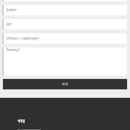
জমা
খবর