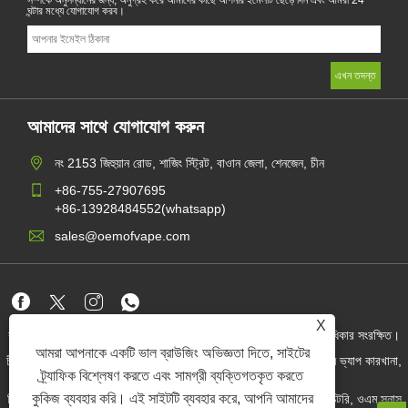
ঘন্টার মধ্যে যোগাযোগ করব।
আমাদের সাথে যোগাযোগ করুন
নং 2153 জিহুয়ান রোড, শাজিং স্ট্রিট, বাওান জেলা, শেনজেন, চীন
+86-755-27907695
+86-13928484552(whatsapp)
sales@oemofvape.com
Links
Sitemap
RSS
XML
গোপনীয়তা নীতি
X
কপিরাইট © 2022 অ্যাপলাস প্রিসিশন টেকনোলজি কোং, লিমিটেড। সমস্ত অধিকার সংরক্ষিত।
আমরা আপনাকে একটি ভাল ব্রাউজিং অভিজ্ঞতা দিতে, সাইটের
চীন কার্টরিজ প্রস্তুতকারক, প্রতিস্থাপন পড ডিভাইস, ডিসপোজেবল ভ্যাপ, ওএম ভ্যাপ কারখানা,
বৈদ্যুতিন সিগারেট
ট্র্যাফিক বিশ্লেষণ করতে এবং সামগ্রী ব্যক্তিগতকৃত করতে
কুকিজ ব্যবহার করি। এই সাইটটি ব্যবহার করে, আপনি আমাদের
নিকোটিন পাউচ পাইকার, নিকোটিন পাউচ সরবরাহকারী, ওএম নিকোটিন পাউচ ফ্যাক্টরি, ওএম স্নাস