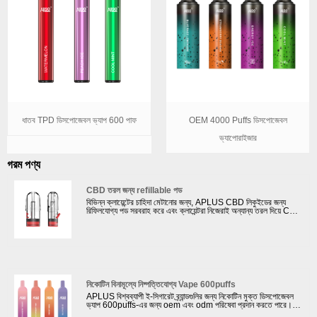
OEM 4000 Puffs ডিসপোজেবল
ধাতব TPD ডিসপোজেবল ভ্যাপ 600 পাফ
ভ্যাপোরাইজার
গরম পণ্য
CBD তরল জন্য refillable পড
বিভিন্ন ক্লায়েন্টের চাহিদা মেটানোর জন্য, APLUS CBD লিকুইডের জন্য
রিফিলযোগ্য পড সরবরাহ করে এবং ক্লায়েন্টরা নিজেরাই অন্যান্য তরল দিয়ে CBD
লিকুইড মিক্স পূরণ করতে পারে। APLUS হল ক্লায়েন্টের জন্য ক্লোজড পড
এবং ওপেন পড সহ উচ্চ মানের পড ডিজাইন এবং তৈরি করার জন্য পেশাদার। বিশ্ব
উপরন্তু, আমরা প্রিন্টিং ক্লায়েন্টের ব্র্যান্ডের সাথে কাস্টম তৈরি কার্টিজ সরবরাহ করি
এবং ক্লায়েন্টের প্রয়োজন অনুসারে প্যাকেজিং ডিজাইন করি। 34টি উত্পাদন লাইন
এবং স্বয়ংক্রিয় উত্পাদন লাইন সহ, আমাদের কারখানাটি প্রতিদিন 400000pcs
পড উত্পাদন করতে পারে। আমরা কেবল ক্লায়েন্টকে পড সরবরাহ করতে পারি না,
তবে ক্লায়েন্টকে ডিভাইসটিও সরবরাহ করতে পারি। সমস্ত পড RELX
ডিভাইসের সাথে সামঞ্জস্যপূর্ণ।
নিকোটিন বিনামূল্যে নিষ্পত্তিযোগ্য Vape 600puffs
APLUS বিশ্বব্যাপী ই-সিগারেট ব্র্যান্ডগুলির জন্য নিকোটিন মুক্ত ডিসপোজেবল
ভ্যাপ 600puffs-এর জন্য oem এবং odm পরিষেবা প্রদান করতে পারে।
আমাদের কোম্পানি ক্লায়েন্টদের পছন্দ অনুযায়ী পণ্য ডিজাইন এবং প্যাকেজ ডিজাইন