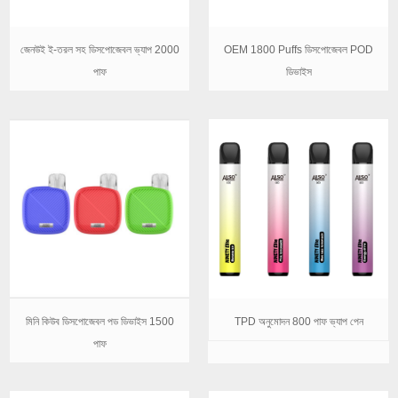
জেনউই ই-তরল সহ ডিসপোজেবল ভ্যাপ 2000
OEM 1800 Puffs ডিসপোজেবল POD
পাফ
ডিভাইস
মিনি কিউব ডিসপোজেবল পড ডিভাইস 1500
TPD অনুমোদন 800 পাফ ভ্যাপ পেন
পাফ