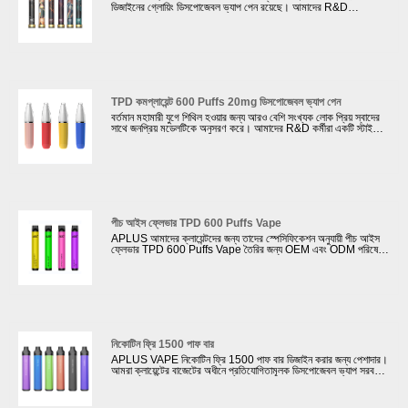
ডিজাইনের গ্লোয়িং ডিসপোজেবল ভ্যাপ পেন রয়েছে। আমাদের R&D
ইঞ্জিনিয়ারদের ফ্ল্যাশিং ফাংশন সহ অভিনব ডিসপোজেবল ভ্যাপ ডিজাইন করার বিশাল
অভিজ্ঞতা রয়েছে যা তরুণ বাষ্পের জন্য উপযুক্ত। যখন তারা ক্লাব বা পাবে
vaping হয়, তারা একটি পাব ফোকাস হবে. আমাদের দৈনিক উৎপাদন আউটপুট
500,000 পিসি ই-সিগারেট হয়. আমাদের কাছে 4টি স্বয়ংক্রিয় উত্পাদন লাইন সহ
30টি ম্যানুয়াল উত্পাদন লাইন রয়েছে বিভিন্ন গ্রাহকের বিভিন্ন প্রয়োজনীয়তা
মেটাতে।
TPD কমপ্লায়েন্ট 600 Puffs 20mg ডিসপোজেবল ভ্যাপ পেন
বর্তমান মহামারী যুগে শিথিল হওয়ার জন্য আরও বেশি সংখ্যক লোক প্রিয় স্বাদের
সাথে জনপ্রিয় মডেলটিকে অনুসরণ করে। আমাদের R&D কর্মীরা একটি স্টাইলিশ
TPD কমপ্লায়েন্ট 600 Puffs 20mg ডিসপোজেবল ভ্যাপ পেন ডিজাইন
করেছে। আমরা এই ইলেকট্রনিক সিগারেটের গুণমান নিশ্চিত করার জন্য জোরদার
পরীক্ষা নিযুক্ত করি। আমাদের কোম্পানি কিছু বিখ্যাত vape ব্র্যান্ডের সাথে
সহযোগিতা করেছে যেমন RELX, ELFBAR, SUORIN, NASTY
Juice ইত্যাদি। এদিকে, আমাদের কোম্পানি ক্লায়েন্টদের যেমন CE, FC,
MSDS, UN38.3, ROHS ইত্যাদি সম্পর্কিত সার্টিফিকেট প্রদান করতে
পারে।
পীচ আইস ফ্লেভার TPD 600 Puffs Vape
APLUS আমাদের ক্লায়েন্টদের জন্য তাদের স্পেসিফিকেশন অনুযায়ী পীচ আইস
ফ্লেভার TPD 600 Puffs Vape তৈরির জন্য OEM এবং ODM পরিষেবা
প্রদান করে। TPD অনুমোদন তেল ট্যাঙ্কে সর্বাধিক 2ml ই-তরল থাকে; একটি
ECID থাকতে হবে এবং MHRA ওয়েবসাইটে নিবন্ধিত হতে হবে; একটি
সতর্কীকরণ লেবেল নিয়ে আসুন যাতে বলা হয়: এই পণ্যটিতে নিকোটিন রয়েছে যা
একটি অত্যন্ত আসক্তি সৃষ্টিকারী পদার্থ।
নিকোটিন ফ্রি 1500 পাফ বার
APLUS VAPE নিকোটিন ফ্রি 1500 পাফ বার ডিজাইন করার জন্য পেশাদার।
আমরা ক্লায়েন্টের বাজেটের অধীনে প্রতিযোগিতামূলক ডিসপোজেবল ভ্যাপ সরবরাহ
করতে পারি। আমাদের কোম্পানি 4টি স্বয়ংক্রিয় উত্পাদন লাইন স্থাপনে বিনিয়োগ
করেছে, এবং একটি সম্পূর্ণ এবং পরিপক্ক ই-সিগারেট R&D টিম পাশাপাশি উত্পাদন
সমর্থনকারী সিস্টেম রয়েছে, গ্রাহকদের ই-সিগারেটের ওয়ান-স্টপ সমাধান প্রদান