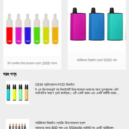
অরিজিনাল ডিজাইন ভ্যাপ 5500 পাফ
বিগ ক্লাউড ডিসপোজেবল ভ্যাপ 2000 পাফস
গরম পণ্য
OEM প্রতিস্থাপন POD ডিভাইস
ই এম রিপ্লেসমেন্ট পড ডিভাইসটি ডিসপোজেবল ভ্যাপের সাথে তুলনামূলক বেশি
অর্থনৈতিক কারণে খুবই জনপ্রিয়। এটি একটি ধারক এবং একটি কার্টিজ দ্বারা
গঠিত, কার্টিজ ব্যবহার করার পরে, শুধুমাত্র কার্টিজ প্রতিস্থাপন করা প্রয়োজন।
উপরন্তু, ভেপাররা তাদের পছন্দের ই-জুস বেছে নিতে পারে৷ আমাদের কারখানায়
প্রতিস্থাপন পড সিস্টেমের জন্য 2টি স্বয়ংক্রিয় উত্পাদন লাইন রয়েছে যা প্রতিদিন
160,000 পিসি পড উত্পাদন করতে পারে৷ আমরা RELX, YOOZ এর সাথে
সহযোগিতা করেছি৷ আমরা শুধুমাত্র OEM প্রতিস্থাপন পড ডিভাইস করতে পারি
না, কিন্তু আমরা আমাদের ক্লায়েন্টদের জন্য ODM করতে পারি। আমাদের
R&D টিম ক্লায়েন্টের স্পেসিফিকেশন অনুযায়ী ইলেকট্রনিক সিগারেটের কাঠামো
ডিজাইন করতে পারে। ব্যাটারি ক্ষমতা, পড ক্ষমতা এবং পৃষ্ঠ চিকিত্সা.
অরিজিনাল ডিজাইন গ্লোয়িং ডিসপোজেবল ভ্যাপ
আমাদের কাছে 800 পাফ এবং 550mAh ব্যাটারি সহ একটি অরিজিনাল