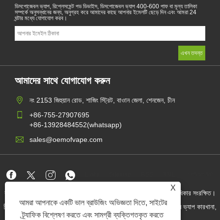
ডিসপোজেবল ভ্যাপ, রিপ্লেসমেন্ট পড ডিভাইস, ডিসপোজেবল ভ্যাপ 400-600 পাফ বা মূল্য তালিকা
সম্পর্কে অনুসন্ধানের জন্য, অনুগ্রহ করে আমাদের কাছে আপনার ইমেলটি ছেড়ে দিন এবং আমরা 24
ঘন্টার মধ্যে যোগাযোগ করব।
আমাদের সাথে যোগাযোগ করুন
নং 2153 জিহুয়ান রোড, শাজিং স্ট্রিট, বাওান জেলা, শেনজেন, চীন
+86-755-27907695
+86-13928484552(whatsapp)
sales@oemofvape.com
Links
Sitemap
RSS
XML
গোপনীয়তা নীতি
X
কপিরাইট © 2022 অ্যাপলাস প্রিসিশন টেকনোলজি কোং, লিমিটেড। সমস্ত অধিকার সংরক্ষিত।
আমরা আপনাকে একটি ভাল ব্রাউজিং অভিজ্ঞতা দিতে, সাইটের
চীন কার্টরিজ প্রস্তুতকারক, প্রতিস্থাপন পড ডিভাইস, ডিসপোজেবল ভ্যাপ, ওএম ভ্যাপ কারখানা,
বৈদ্যুতিন সিগারেট
ট্র্যাফিক বিশ্লেষণ করতে এবং সামগ্রী ব্যক্তিগতকৃত করতে