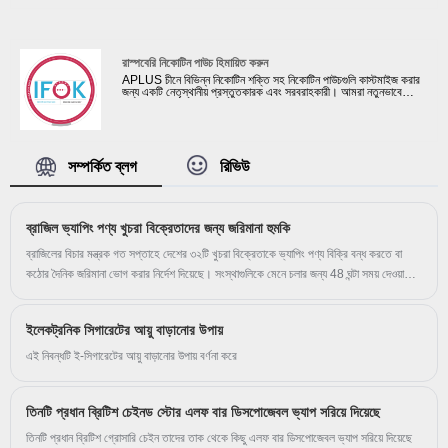
করে। আমাদের ভ্যাপিং পণ্যগুলিকে স্থিতিশীল মানের নিশ্চিত করার জন্য আমরা
নির্ভরযোগ্য সরবরাহকারীদের থেকে নির্বাচন করেছি। ই-তরলটি এফডিএ অনুমোদিত
হয়েছে এবং লিথিয়াম ব্যাটারির UN38.3 পরীক্ষার রিপোর্টও প্রদান করা যেতে
পারে।
রাস্পবেরি নিকোটিন পাউচ হিমায়িত করুন
APLUS চীনে বিভিন্ন নিকোটিন শক্তি সহ নিকোটিন পাউচগুলি কাস্টমাইজ করার
জন্য একটি নেতৃস্থানীয় প্রস্তুতকারক এবং সরবরাহকারী। আমরা নতুনভাবে
AK139 ফ্রিজ রাস্পবেরি নিকোটিন পাউচ তৈরির জন্য বিভিন্ন ক্লায়েন্টের
প্রয়োজনীয়তা মেটাতে 20টি উত্পাদন লাইন সেট আপ করেছি। উন্নত মেশিনের
সাহায্যে এবং বিদেশ থেকে কাঁচামাল কেনার জন্য, আমরা তৈরি করা প্রতিটি
নিকোটিন পাউচ কঠোর পরীক্ষায় উত্তীর্ণ হয় এবং আমাদের মান মান ও নিরাপত্তা
মেনে চলে।
সম্পর্কিত ব্লগ
রিভিউ
ব্রাজিল ভ্যাপিং পণ্য খুচরা বিক্রেতাদের জন্য জরিমানা হুমকি
ব্রাজিলের বিচার মন্ত্রক গত সপ্তাহে দেশের ৩২টি খুচরা বিক্রেতাকে ভ্যাপিং পণ্য বিক্রি বন্ধ করতে বা
কঠোর দৈনিক জরিমানা ভোগ করার নির্দেশ দিয়েছে। সংস্থাগুলিকে মেনে চলার জন্য 48 ঘন্টা সময় দেওয়া
হয়েছিল।
ইলেকট্রনিক সিগারেটের আয়ু বাড়ানোর উপায়
এই নিবন্ধটি ই-সিগারেটের আয়ু বাড়ানোর উপায় বর্ণনা করে
তিনটি প্রধান ব্রিটিশ চেইনড স্টোর এলফ বার ডিসপোজেবল ভ্যাপ সরিয়ে দিয়েছে
তিনটি প্রধান ব্রিটিশ গ্রোসারি চেইন তাদের তাক থেকে কিছু এলফ বার ডিসপোজেবল ভ্যাপ সরিয়ে দিয়েছে