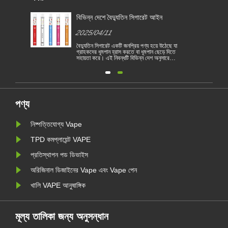
জন্য
বিভিন্ন দেশে বৈদ্যুতিন সিগারেট আইন
2025/04/11
বৈদ্যুতিন সিগারেট একটি জনপ্রিয় পণ্য হয়ে উঠেছে যা
গ্রাহকদের ধূমপান হ্রাস করতে বা ধূমপান ছেড়ে দিতে
সহায়তা করে। এই নিবন্ধটি বিভিন্ন দেশ অনুসারে
1
বৈদ্যুতিন সিগারেটের আইন ও বিধিগুলি চিত্রিত করে।
তদ্ব্যতীত, কয়েকটি দেশ রয়েছে এবং অঞ্চলগুলি
রয়
ভ্যাপিং পণ্য নিষিদ্ধ করেছে।
পণ্য
নিষ্পত্তিযোগ্য Vape
TPD কমপ্লায়েন্ট VAPE
প্রতিস্থাপন পড ডিভাইস
অরিজিনাল ডিজাইনের Vape এবং Vape পেন
খালি VAPE আনুষাঙ্গিক
মূল্য তালিকা জন্য অনুসন্ধান