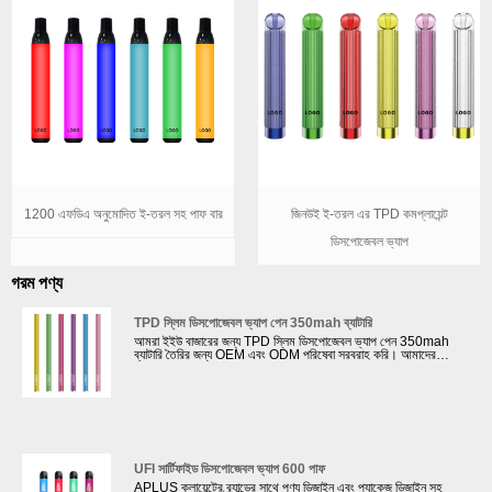
1200 এফডিএ অনুমোদিত ই-তরল সহ পাফ বার
জিনউই ই-তরল এর TPD কমপ্লায়েন্ট
ডিসপোজেবল ভ্যাপ
গরম পণ্য
TPD স্লিম ডিসপোজেবল ভ্যাপ পেন 350mah ব্যাটারি
আমরা ইইউ বাজারের জন্য TPD স্লিম ডিসপোজেবল ভ্যাপ পেন 350mah
ব্যাটারি তৈরির জন্য OEM এবং ODM পরিষেবা সরবরাহ করি। আমাদের
কোম্পানি ক্লায়েন্টদের TPD শংসাপত্রের জন্য আবেদন করতে সহায়তা করতে
পারে যদি তারা ইউরোপীয় ইলেকট্রনিক সিগারেট বাজারে বিক্রি করে। TPD-এর
জন্য vape ডিভাইসে শুধুমাত্র সর্বাধিক 2ml ই-তরল থাকা প্রয়োজন; একটি
ECID থাকতে হবে এবং MHRA ওয়েবসাইটে নিবন্ধিত হতে হবে; একটি
সতর্কীকরণ লেবেল নিয়ে আসুন যাতে উল্লেখ করা হয়: এই পণ্যটিতে নিকোটিন
রয়েছে যা একটি অত্যন্ত আসক্তি সৃষ্টিকারী পদার্থ।
UFI সার্টিফাইড ডিসপোজেবল ভ্যাপ 600 পাফ
APLUS ক্লায়েন্টের ব্র্যান্ডের সাথে পণ্য ডিজাইন এবং প্যাকেজ ডিজাইন সহ