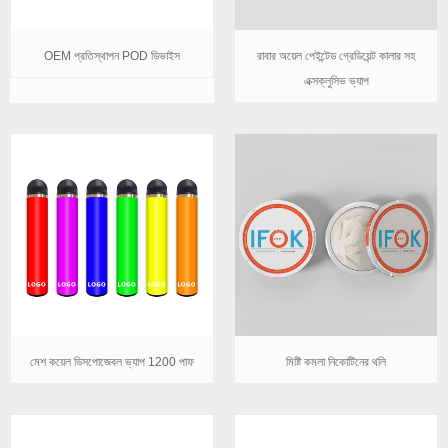
OEM প্রতিস্থাপন POD ডিভাইস
রাবার অয়েল পেইন্টেড গ্রেডিয়েন্ট কালার সহ
এক্সক্লুসিভ ভ্যাপ
মেশ কয়েল ডিসপোজেবল ভ্যাপ 1200 পাফ
মিষ্টি কমলা নিকোটিনের থলি