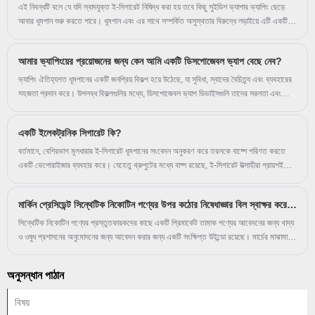
এই নিবন্ধটি বলে যে যদি স্বাদযুক্ত ই-সিগারেট নিষিদ্ধ করা হয় তবে কিছু সুইডিশ ভ্যাপার ভ্যাপিং ছেড়ে
আবার ধূমপান শুরু করতে পারে। ধূমপান এবং এর সাথে সম্পর্কিত অসুস্থতার বিরুদ্ধে লড়াইয়ে এটি একটি
বড় ধাক্কা হবে আমরা ভ্যাপিং ফ্লেভার সম্পূর্ণরূপে নিষিদ্ধ করার পরিকল্পনা সম্পর্কে জানতে পেরে হতবাক
হয়ে গিয়েছিলাম। ডেটা দেখায় যে স্বাদগুলি নিষিদ্ধ করার ফলে 150.000 পর্যন্ত সুইডিশ ধূমপানে ফিরে
আমার ভ্যাপিংয়ের প্রয়োজনের জন্য কেন আমি একটি ডিসপোজেবল ভ্যাপ বেছে নেব?
যেতে পারে৷ রাজনীতিবিদরা একটি জনস্বাস্থ্য বিপর্যয় তৈরি করতে চলেছেন, "WVA পরিচালক মাইকেল ল্যান্ডল
ব্যাখ্যা করেছেন৷
ভ্যাপিং ঐতিহ্যগত ধূমপানের একটি জনপ্রিয় বিকল্প হয়ে উঠেছে, যা সুবিধা, স্বাদের বৈচিত্র্য এবং ব্যবহারের
সহজতা প্রদান করে। উপলব্ধ বিকল্পগুলির মধ্যে, ডিসপোজেবল ভ্যাপ ডিভাইসগুলি তাদের সরলতা এবং
বহনযোগ্যতার কারণে আলাদা। একজন ব্যবহারকারী হিসাবে, আমি প্রায়ই নিজেকে জিজ্ঞাসা করি, "কেন আমি
ডিসপোজেবল ভ্যাপগুলিতে স্যুইচ করব?" উত্তরটি তাদের ব্যবহারের জন্য প্রস্তুত ডিজাইনের মধ্যে
একটি ইলেকট্রনিক সিগারেট কি?
রয়েছে, রিফিলিং বা চার্জ করার প্রয়োজনীয়তা দূর করে, যেতে যেতে ভ্যাপিংয়ের জন্য নিখুঁত করে তোলে।
বর্তমানে, বেশিরভাগ মূলধারার ই-সিগারেট ধূমপানের সংবেদন অনুকরণ করে তরলকে বাষ্পে পরিণত করতে
একটি ভেপোরাইজার ব্যবহার করে। যেহেতু থ্রুপুটের মধ্যে বাষ্প রয়েছে, ই-সিগারেট উত্সাহীরা প্রায়শই
নিজেদেরকে ভেপার হিসাবে উল্লেখ করে।
মার্কিন প্রেসিডেন্ট সিন্থেটিক নিকোটিন পণ্যের উপর কঠোর নিষেধাজ্ঞার বিল স্বাক্ষর করেছেন
সিন্থেটিক নিকোটিন পণ্যের প্রস্তুতকারকদের কাছে একটি প্রিমার্কেট তামাক পণ্যের আবেদনের জন্য খাদ্য
ও ওষুধ প্রশাসনের অনুমোদনের জন্য আবেদন করার জন্য একটি সংক্ষিপ্ত উইন্ডো রয়েছে। মার্চের মাঝামাঝি,
রাষ্ট্রপতি জো বিডেন মার্কিন হাউস রেজোলিউশন 2471 আইনে স্বাক্ষর করেন, একটি $1.5 ট্রিলিয়ন
ফেডারেল ফান্ডিং বিল যেটিতে FDA-এর কর্তৃত্বের অধীনে সিন্থেটিক নিকোটিন ব্যবহার করার ভাষা রয়েছে৷
অনুসন্ধান পাঠান
আইনের সেই দিকটি এপ্রিল 14 কার্যকর হবে৷