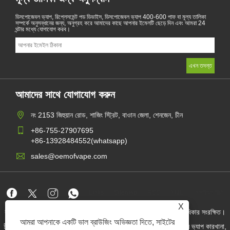
ডিসপোজেবল ভ্যাপ, রিপ্লেসমেন্ট পড ডিভাইস, ডিসপোজেবল ভ্যাপ 400-600 পাফ বা মূল্য তালিকা
সম্পর্কে অনুসন্ধানের জন্য, অনুগ্রহ করে আমাদের কাছে আপনার ইমেলটি ছেড়ে দিন এবং আমরা 24
ঘন্টার মধ্যে যোগাযোগ করব।
আমাদের সাথে যোগাযোগ করুন
নং 2153 জিহুয়ান রোড, শাজিং স্ট্রিট, বাওান জেলা, শেনজেন, চীন
+86-755-27907695
+86-13928484552(whatsapp)
sales@oemofvape.com
Links
Sitemap
RSS
XML
গোপনীয়তা নীতি
X
কপিরাইট © 2022 অ্যাপলাস প্রিসিশন টেকনোলজি কোং, লিমিটেড। সমস্ত অধিকার সংরক্ষিত।
আমরা আপনাকে একটি ভাল ব্রাউজিং অভিজ্ঞতা দিতে, সাইটের
চীন কার্টরিজ প্রস্তুতকারক, প্রতিস্থাপন পড ডিভাইস, ডিসপোজেবল ভ্যাপ, ওএম ভ্যাপ কারখানা,