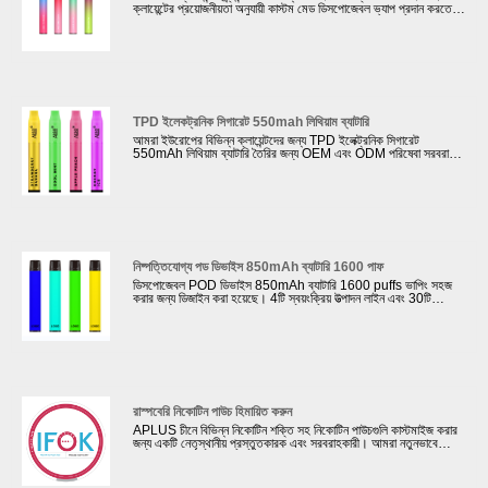
ক্লায়েন্টের প্রয়োজনীয়তা অনুযায়ী কাস্টম মেড ডিসপোজেবল ভ্যাপ প্রদান করতে
পারে। আমাদের কারখানা ভ্যাপিং পণ্যগুলির বিভিন্ন পৃষ্ঠের চিকিত্সা প্রদান করতে
পারে যেমন গ্রেডিয়েন্ট রঙে আঁকা রাবার তেল, বার্ণিশ তেল পেইন্ট করা ইত্যাদি।
এখানে আমরা নীচের হিসাবে বিশদভাবে একটি UFI সার্টিফাইড ডিসপোজেবল ভ্যাপ
600 পাফ চালু করতে চাই।
TPD ইলেকট্রনিক সিগারেট 550mah লিথিয়াম ব্যাটারি
আমরা ইউরোপের বিভিন্ন ক্লায়েন্টদের জন্য TPD ইলেক্ট্রনিক সিগারেট
550mAh লিথিয়াম ব্যাটারি তৈরির জন্য OEM এবং ODM পরিষেবা সরবরাহ
করি। ইউরোপে পণ্য বিক্রি হলে আমাদের কোম্পানি আমাদের ক্লায়েন্টদের TPD
অনুমোদন করতে সহায়তা করতে পারে। TPD অনুমোদন তেল ট্যাঙ্কে সর্বাধিক
2ml ই-তরল থাকে; একটি ECID থাকতে হবে এবং MHRA ওয়েবসাইটে
নিবন্ধিত হতে হবে; একটি সতর্কীকরণ লেবেল নিয়ে আসুন যাতে বলা হয়: এই
পণ্যটিতে নিকোটিন রয়েছে যা একটি অত্যন্ত আসক্তি সৃষ্টিকারী পদার্থ।
নিষ্পত্তিযোগ্য পড ডিভাইস 850mAh ব্যাটারি 1600 পাফ
ডিসপোজেবল POD ডিভাইস 850mAh ব্যাটারি 1600 puffs ভাপিং সহজ
করার জন্য ডিজাইন করা হয়েছে। 4টি স্বয়ংক্রিয় উত্পাদন লাইন এবং 30টি
ম্যানুয়াল উত্পাদন লাইনের সাথে, আমাদের দৈনিক আউটপুট 500,000 পিসিতে
পৌঁছাতে পারে। আমরা কিছু বিখ্যাত ব্র্যান্ডের সাথে সহযোগিতা করেছি যেমন
RELX, Suorin, NASTY Juice .etc.
রাস্পবেরি নিকোটিন পাউচ হিমায়িত করুন
APLUS চীনে বিভিন্ন নিকোটিন শক্তি সহ নিকোটিন পাউচগুলি কাস্টমাইজ করার
জন্য একটি নেতৃস্থানীয় প্রস্তুতকারক এবং সরবরাহকারী। আমরা নতুনভাবে
AK139 ফ্রিজ রাস্পবেরি নিকোটিন পাউচ তৈরির জন্য বিভিন্ন ক্লায়েন্টের
প্রয়োজনীয়তা মেটাতে 20টি উত্পাদন লাইন সেট আপ করেছি। উন্নত মেশিনের
সাহায্যে এবং বিদেশ থেকে কাঁচামাল কেনার জন্য, আমরা তৈরি করা প্রতিটি