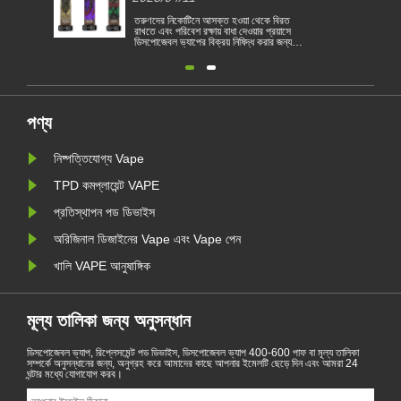
ওয়া থেকে বিরত
বৈদ্যুতিন সিগারেট একটি জনপ্রিয় পণ্য হয়ে উঠেছে যা
 দেওয়ার প্রয়াসে
গ্রাহকদের ধূমপান হ্রাস করতে বা ধূমপান ছেড়ে দিতে
িষিদ্ধ করার জন্য
সহায়তা করে। এই নিবন্ধটি বিভিন্ন দেশ অনুসারে
 পরিণত হয়েছে। 1
বৈদ্যুতিন সিগারেটের আইন ও বিধিগুলি চিত্রিত করে।
রিবেশগত ভিত্তিতে
তদ্ব্যতীত, কয়েকটি দেশ রয়েছে এবং অঞ্চলগুলি
তিন সিগারেট বিক্রয়
ভ্যাপিং পণ্য নিষিদ্ধ করেছে।
ুলি তামা......
পণ্য
নিষ্পত্তিযোগ্য Vape
TPD কমপ্লায়েন্ট VAPE
প্রতিস্থাপন পড ডিভাইস
অরিজিনাল ডিজাইনের Vape এবং Vape পেন
খালি VAPE আনুষাঙ্গিক
মূল্য তালিকা জন্য অনুসন্ধান
ডিসপোজেবল ভ্যাপ, রিপ্লেসমেন্ট পড ডিভাইস, ডিসপোজেবল ভ্যাপ 400-600 পাফ বা মূল্য তালিকা
সম্পর্কে অনুসন্ধানের জন্য, অনুগ্রহ করে আমাদের কাছে আপনার ইমেলটি ছেড়ে দিন এবং আমরা 24
ঘন্টার মধ্যে যোগাযোগ করব।