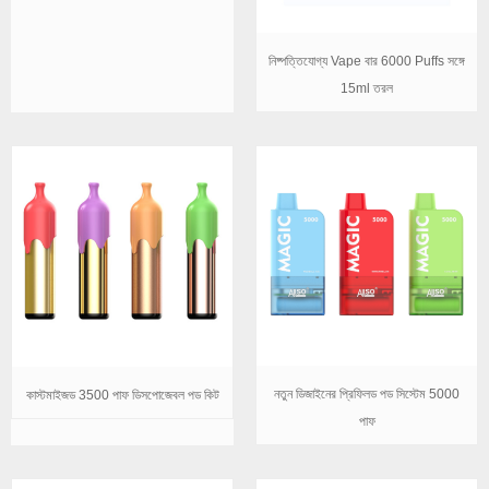
নিষ্পত্তিযোগ্য Vape বার 6000 Puffs সঙ্গে
15ml তরল
নতুন ডিজাইনের প্রিফিলড পড সিস্টেম 5000
কাস্টমাইজড 3500 পাফ ডিসপোজেবল পড কিট
পাফ