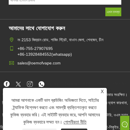
আমাদের সাথে যোগাযোগ করুন
নং 2153 জিহুয়ান রোড, শাজিং স্ট্রিট, বাওান জেলা, শেনজেন, চীন
+86-755-27907695
+86-13928484552(whatsapp)
sales@oemofvape.com
Links
Sitemap
RSS
XML
গোপনীয়তা নীতি
X
কপিরাইট © 2022 অ্যাপলাস প্রিসিশন টেকনোলজি কোং, লিমিটেড। সমস্ত অধিকার সংরক্ষিত।
আমরা আপনাকে একটি ভাল ব্রাউজিং অভিজ্ঞতা দিতে, সাইটের
চীন কার্টরিজ প্রস্তুতকারক, প্রতিস্থাপন পড ডিভাইস, ডিসপোজেবল ভ্যাপ, ওএম ভ্যাপ কারখানা,
বৈদ্যুতিন সিগারেট
ট্র্যাফিক বিশ্লেষণ করতে এবং সামগ্রী ব্যক্তিগতকৃত করতে
কুকিজ ব্যবহার করি। এই সাইটটি ব্যবহার করে, আপনি আমাদের
নিকোটিন পাউচ পাইকার, নিকোটিন পাউচ সরবরাহকারী, ওএম নিকোটিন পাউচ ফ্যাক্টরি, ওএম স্নাস
ফ্যাক্টরি, নিকোটিন পাউচ, প্রিফিল্ড পোড ডিভাইস,
কুকিজ ব্যবহারে সম্মত হন।
গোপনীয়তা নীতি
রিফিলড পিওড ডিভাইস, পিওডি সিস্টেম, ক্লোজড পড ডিভাইস, ওপেন পড কিট, ই-লিকুইড, ই-জুস,