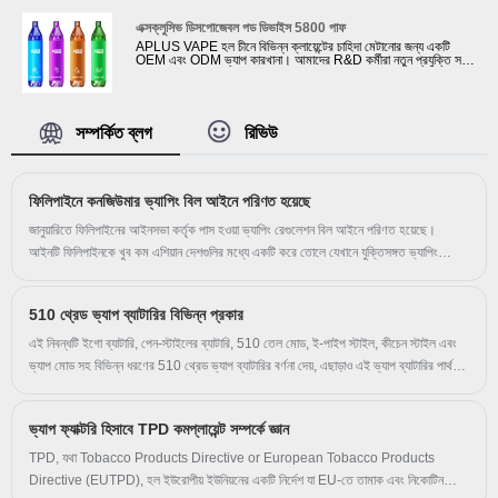
এক্সক্লুসিভ ডিসপোজেবল পড ডিভাইস 5800 পাফ
APLUS VAPE হল চীনে বিভিন্ন ক্লায়েন্টের চাহিদা মেটানোর জন্য একটি
OEM এবং ODM ভ্যাপ কারখানা। আমাদের R&D কর্মীরা নতুন প্রযুক্তি সহ
একটি এক্সক্লুসিভ ডিসপোজেবল পড ডিভাইস 5800puffs তৈরি করেছে যা কিছু
ক্লায়েন্টের প্রশংসাসূচক জিতেছে। এই ডিসপোজেবল পড ডিভাইস 5800 পাফের
ব্যাটারি বিখ্যাত ব্যাটারি সরবরাহকারী থেকে এবং ইলেকট্রনিক তরলও সুপরিচিত
তরল কারখানা থেকে উৎসারিত হয়েছিল। এই এক্সক্লুসিভ ডিসপোজেবল পড
ডিভাইস 6000puffs-এর জন্য আমাদের দৈনিক আউটপুট 100000pcs
সম্পর্কিত ব্লগ
রিভিউ
পৌঁছতে পারে। আমাদের ভ্যাপিং পণ্যগুলি জোরালো পরীক্ষায় উত্তীর্ণ হয়েছে এবং
এই ডিসপোজেবল ভ্যাপে ব্যবহৃত সমস্ত উপকরণ অ-বিষাক্ত এবং TPD
প্রবিধান, CE এবং ROHS মান মেনে চলে।
ফিলিপাইনে কনজিউমার ভ্যাপিং বিল আইনে পরিণত হয়েছে
জানুয়ারিতে ফিলিপাইনের আইনসভা কর্তৃক পাস হওয়া ভ্যাপিং রেগুলেশন বিল আইনে পরিণত হয়েছে।
আইনটি ফিলিপাইনকে খুব কম এশিয়ান দেশগুলির মধ্যে একটি করে তোলে যেখানে যুক্তিসঙ্গত ভ্যাপিং
প্রবিধান রয়েছে এমন লোকেদের উপকার করার উদ্দেশ্যে যারা ধূমপান করে বা ধূমপান করে যদি বাষ্প পণ্য
উপলব্ধ না থাকে। আইনের সবচেয়ে গুরুত্বপূর্ণ দিক হল এটি সাহায্য করার কৌশল হিসাবে বাষ্পকে বৈধ
510 থ্রেড ভ্যাপ ব্যাটারির বিভিন্ন প্রকার
করে। ধূমপায়ীরা তাদের স্বাস্থ্য ঝুঁকি কমায় বা দূর করে। ফিলিপাইনের 16 মিলিয়নেরও বেশি নাগরিক ধূমপান
করেন। তাদের একটি সরকার-অনুমোদিত, নিয়ন্ত্রিত বিকল্প প্রস্তাব করা লক্ষ লক্ষ জীবন বাঁচাতে পারে।
এই নিবন্ধটি ইগো ব্যাটারি, পেন-স্টাইলের ব্যাটারি, 510 তেল মোড, ই-পাইপ স্টাইল, কীচেন স্টাইল এবং
ভ্যাপ মোড সহ বিভিন্ন ধরণের 510 থ্রেড ভ্যাপ ব্যাটারির বর্ণনা দেয়, এছাড়াও এই ভ্যাপ ব্যাটারির পার্থক্য
রয়েছে।
ভ্যাপ ফ্যাক্টরি হিসাবে TPD কমপ্লায়েন্ট সম্পর্কে জ্ঞান
TPD, যথা Tobacco Products Directive or European Tobacco Products
Directive (EUTPD), হল ইউরোপীয় ইউনিয়নের একটি নির্দেশ যা EU-তে তামাক এবং নিকোটিন