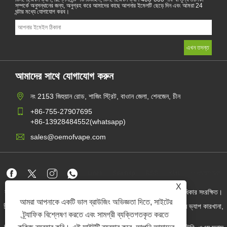
সম্পর্কে অনুসন্ধানের জন্য, অনুগ্রহ করে আমাদের কাছে আপনার ইমেলটি ছেড়ে দিন এবং আমরা 24
ঘন্টার মধ্যে যোগাযোগ করব।
আমাদের সাথে যোগাযোগ করুন
নং 2153 জিহুয়ান রোড, শাজিং স্ট্রিট, বাওান জেলা, শেনজেন, চীন
+86-755-27907695
+86-13928484552(whatsapp)
sales@oemofvape.com
Links
Sitemap
RSS
XML
গোপনীয়তা নীতি
X
কপিরাইট © 2022 অ্যাপলাস প্রিসিশন টেকনোলজি কোং, লিমিটেড। সমস্ত অধিকার সংরক্ষিত।
আমরা আপনাকে একটি ভাল ব্রাউজিং অভিজ্ঞতা দিতে, সাইটের
চীন কার্টরিজ প্রস্তুতকারক, প্রতিস্থাপন পড ডিভাইস, ডিসপোজেবল ভ্যাপ, ওএম ভ্যাপ কারখানা,
বৈদ্যুতিন সিগারেট
ট্র্যাফিক বিশ্লেষণ করতে এবং সামগ্রী ব্যক্তিগতকৃত করতে