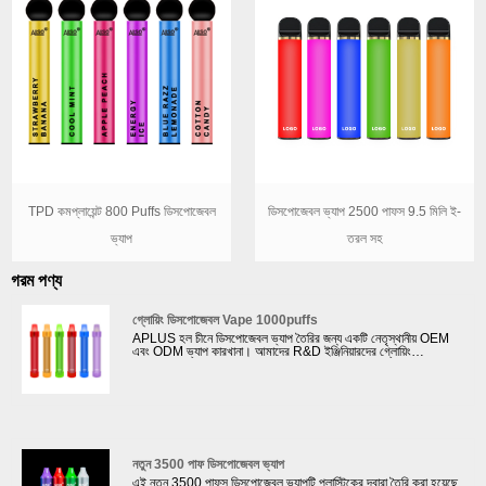
TPD কমপ্লায়েন্ট 800 Puffs ডিসপোজেবল
ডিসপোজেবল ভ্যাপ 2500 পাফস 9.5 মিলি ই-
ভ্যাপ
তরল সহ
গরম পণ্য
গ্লোয়িং ডিসপোজেবল Vape 1000puffs
APLUS হল চীনে ডিসপোজেবল ভ্যাপ তৈরির জন্য একটি নেতৃস্থানীয় OEM
এবং ODM ভ্যাপ কারখানা। আমাদের R&D ইঞ্জিনিয়ারদের গ্লোয়িং
ডিসপোজেবল ভ্যাপ 1000puffs ডিজাইন করার বিশাল অভিজ্ঞতা রয়েছে যা ক্লাব
বা পাব-এ ব্যবহৃত তরুণ ভোক্তাদের জন্য উপযুক্ত। আমাদের দৈনিক উৎপাদন
আউটপুট হল 500,000 পিসি ই-সিগারেট। . আমাদের কাছে 4টি স্বয়ংক্রিয়
উত্পাদন লাইন সহ 30টি ম্যানুয়াল উত্পাদন লাইন রয়েছে বিভিন্ন গ্রাহকের বিভিন্ন
প্রয়োজনীয়তা মেটাতে।
নতুন 3500 পাফ ডিসপোজেবল ভ্যাপ
এই নতুন 3500 পাফস ডিসপোজেবল ভ্যাপটি প্লাস্টিকের দ্বারা তৈরি করা হয়েছে