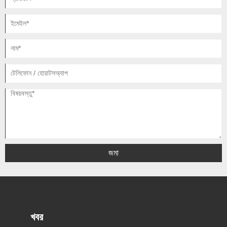
জমা
খবর