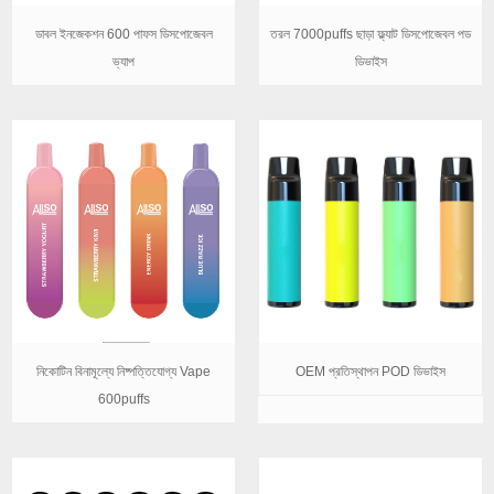
ডাবল ইনজেকশন 600 পাফস ডিসপোজেবল
তরল 7000puffs ছাড়া ফ্ল্যাট ডিসপোজেবল পড
ভ্যাপ
ডিভাইস
OEM প্রতিস্থাপন POD ডিভাইস
নিকোটিন বিনামূল্যে নিষ্পত্তিযোগ্য Vape
600puffs