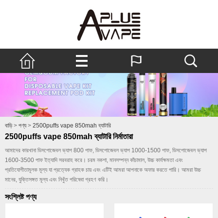
বাড়ি
>
পণ্য
>
2500puffs vape 850mah ব্যাটারি
2500puffs vape 850mah ব্যাটারি নির্মাতারা
আমাদের কারখানা ডিসপোজেবল ভ্যাপ 800 পাফ, ডিসপোজেবল ভ্যাপ 1000-1500 পাফ, ডিসপোজেবল ভ্যাপ
1600-3500 পাফ ইত্যাদি সরবরাহ করে। চরম নকশা, মানসম্পন্ন কাঁচামাল, উচ্চ কার্যক্ষমতা এবং
প্রতিযোগীতামূলক মূল্য যা প্রত্যেক গ্রাহক চায় এবং এটিই আমরা আপনাকে অফার করতে পারি। আমরা উচ্চ
মানের, যুক্তিসঙ্গত মূল্য এবং নিখুঁত পরিষেবা গ্রহণ করি।
সংশ্লিষ্ট পণ্য