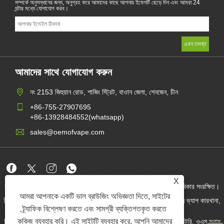
সম্পর্কে অনুসন্ধানের জন্য, অনুগ্রহ করে আমাদের কাছে আপনার ইমেলটি ছেড়ে দিন এবং আমরা 24
ঘন্টার মধ্যে যোগাযোগ করব।
আমাদের সাথে যোগাযোগ করুন
নং 2153 জিহুয়ান রোড, শাজিং স্ট্রিট, বাওান জেলা, শেনজেন, চীন
+86-755-27907695
+86-13928484552(whatsapp)
sales@oemofvape.com
Links
Sitemap
RSS
XML
গোপনীয়তা নীতি
X
কপিরাইট © 2022 অ্যাপলাস প্রিসিশন টেকনোলজি কোং, লিমিটেড। সমস্ত অধিকার সংরক্ষিত।
আমরা আপনাকে একটি ভাল ব্রাউজিং অভিজ্ঞতা দিতে, সাইটের
চীন কার্টরিজ প্রস্তুতকারক, প্রতিস্থাপন পড ডিভাইস, ডিসপোজেবল ভ্যাপ, ওএম ভ্যাপ কারখানা,
বৈদ্যুতিন সিগারেট
ট্র্যাফিক বিশ্লেষণ করতে এবং সামগ্রী ব্যক্তিগতকৃত করতে
কুকিজ ব্যবহার করি। এই সাইটটি ব্যবহার করে, আপনি আমাদের
নিকোটিন পাউচ পাইকার, নিকোটিন পাউচ সরবরাহকারী, ওএম নিকোটিন পাউচ ফ্যাক্টরি, ওএম স্নাস