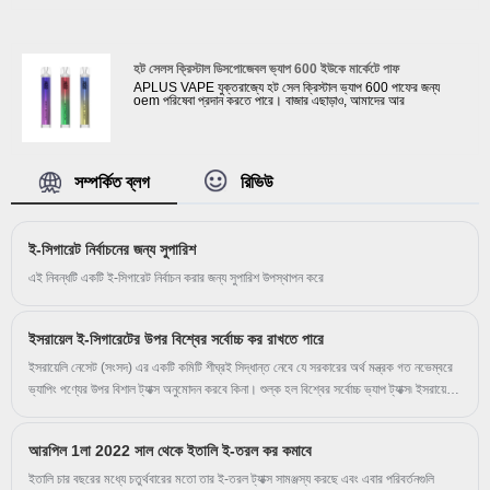
মানের সাথে, APLUS সারা বিশ্ব থেকে ক্লায়েন্টদের কাছ থেকে ভাল খ্যাতি অর্জন
করেছে। আমাদের তরল স্বাদগুলি ক্লায়েন্টদের দ্বারা উচ্চ মূল্যায়ন পায় এবং
নিকোটিন শক্তি এটি 0%, 2%, 3%, 5% থেকে তৈরি করতে পারে। আমরা
আপনার দীর্ঘমেয়াদী ব্যবসায়িক অংশীদার হওয়ার জন্য উন্মুখ।
হট সেলস ক্রিস্টাল ডিসপোজেবল ভ্যাপ 600 ইউকে মার্কেটে পাফ
APLUS VAPE যুক্তরাজ্যে হট সেল ক্রিস্টাল ভ্যাপ 600 পাফের জন্য
oem পরিষেবা প্রদান করতে পারে। বাজার এছাড়াও, আমাদের আর
সম্পর্কিত ব্লগ
রিভিউ
ই-সিগারেট নির্বাচনের জন্য সুপারিশ
এই নিবন্ধটি একটি ই-সিগারেট নির্বাচন করার জন্য সুপারিশ উপস্থাপন করে
ইসরায়েল ই-সিগারেটের উপর বিশ্বের সর্বোচ্চ কর রাখতে পারে
ইসরায়েলি নেসেট (সংসদ) এর একটি কমিটি শীঘ্রই সিদ্ধান্ত নেবে যে সরকারের অর্থ মন্ত্রক গত নভেম্বরে
ভ্যাপিং পণ্যের উপর বিশাল ট্যাক্স অনুমোদন করবে কিনা। শুল্ক হল বিশ্বের সর্বোচ্চ ভ্যাপ ট্যাক্স৷ ইসরায়েলি
গবেষক জেভি হার্জিজের মতে, ট্যাক্সটি দৃশ্যত ইতিমধ্যেই কার্যকর হয়েছে, তবে এটি অবশ্যই নেসেট
ফাইন্যান্স কমিটির দ্বারা অনুমোদিত হতে হবে৷ কমিটি অর্ডারটিও পরিবর্তন করতে পারে, যার অর্থ হতে পারে ই-
আরপিল 1লা 2022 সাল থেকে ইতালি ই-তরল কর কমাবে
তরল প্রতি মিলিলিটারে প্রায় $7 (US) এবং প্রতি পড বা ডিসপোজেবল ডিভাইসে $10-এর বেশি করের
হার হ্রাস করা।
ইতালি চার বছরের মধ্যে চতুর্থবারের মতো তার ই-তরল ট্যাক্স সামঞ্জস্য করছে এবং এবার পরিবর্তনগুলি