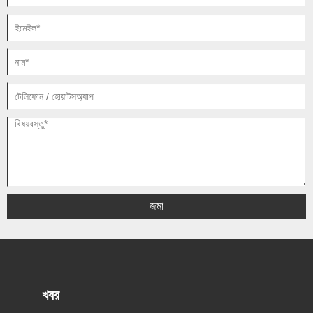
জমা
খবর