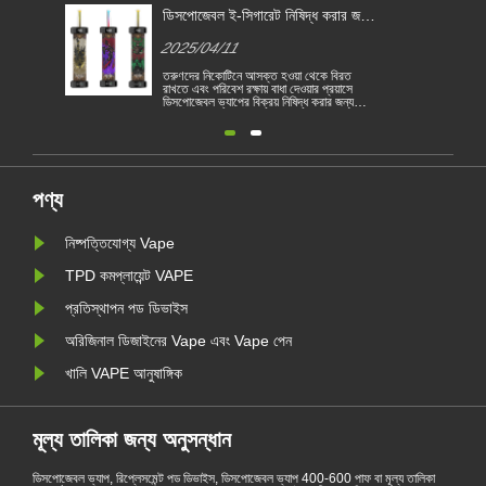
্ধ করার জন্য
বিভিন্ন দেশে বৈদ্যুতিন সিগারেট আইন
ড
রিণত হয়
ব
2025/04/11
2
থেকে বিরত
বৈদ্যুতিন সিগারেট একটি জনপ্রিয় পণ্য হয়ে উঠেছে যা
ত
ার প্রয়াসে
গ্রাহকদের ধূমপান হ্রাস করতে বা ধূমপান ছেড়ে দিতে
র
ধ করার জন্য
সহায়তা করে। এই নিবন্ধটি বিভিন্ন দেশ অনুসারে
ড
ত হয়েছে। 1
বৈদ্যুতিন সিগারেটের আইন ও বিধিগুলি চিত্রিত করে।
ব
ত ভিত্তিতে
তদ্ব্যতীত, কয়েকটি দেশ রয়েছে এবং অঞ্চলগুলি
জ
িগারেট বিক্রয়
ভ্যাপিং পণ্য নিষিদ্ধ করেছে।
ব
ামা......
ন
পণ্য
নিষ্পত্তিযোগ্য Vape
TPD কমপ্লায়েন্ট VAPE
প্রতিস্থাপন পড ডিভাইস
অরিজিনাল ডিজাইনের Vape এবং Vape পেন
খালি VAPE আনুষাঙ্গিক
মূল্য তালিকা জন্য অনুসন্ধান
ডিসপোজেবল ভ্যাপ, রিপ্লেসমেন্ট পড ডিভাইস, ডিসপোজেবল ভ্যাপ 400-600 পাফ বা মূল্য তালিকা