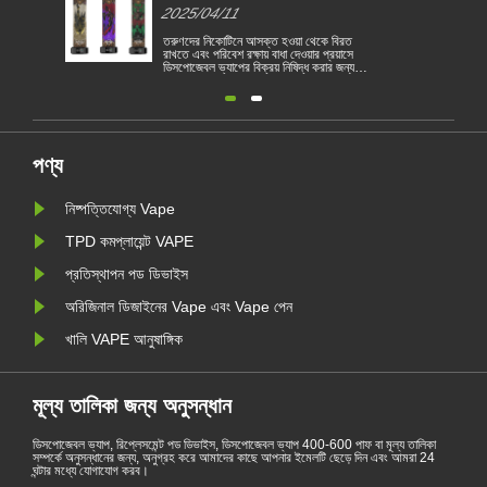
বেলজিয়াম প্রথম ইইউ দেশে পরিণত হয়
2025/04/11
তরুণদের নিকোটিনে আসক্ত হওয়া থেকে বিরত
রাখতে এবং পরিবেশ রক্ষায় বাধা দেওয়ার প্রয়াসে
ডিসপোজেবল ভ্যাপের বিক্রয় নিষিদ্ধ করার জন্য
বেলজিয়াম ইইউ প্রথম দেশে পরিণত হয়েছে। 1
জানুয়ারী থেকে স্বাস্থ্য ও পরিবেশগত ভিত্তিতে
বেলজিয়ামে ডিসপোজেবল বৈদ্যুতিন সিগারেট বিক্রয়
নিষিদ্ধ করা হয়েছে। ইইউ দেশগুলি তামা......
পণ্য
নিষ্পত্তিযোগ্য Vape
TPD কমপ্লায়েন্ট VAPE
প্রতিস্থাপন পড ডিভাইস
অরিজিনাল ডিজাইনের Vape এবং Vape পেন
খালি VAPE আনুষাঙ্গিক
মূল্য তালিকা জন্য অনুসন্ধান
ডিসপোজেবল ভ্যাপ, রিপ্লেসমেন্ট পড ডিভাইস, ডিসপোজেবল ভ্যাপ 400-600 পাফ বা মূল্য তালিকা
সম্পর্কে অনুসন্ধানের জন্য, অনুগ্রহ করে আমাদের কাছে আপনার ইমেলটি ছেড়ে দিন এবং আমরা 24
ঘন্টার মধ্যে যোগাযোগ করব।