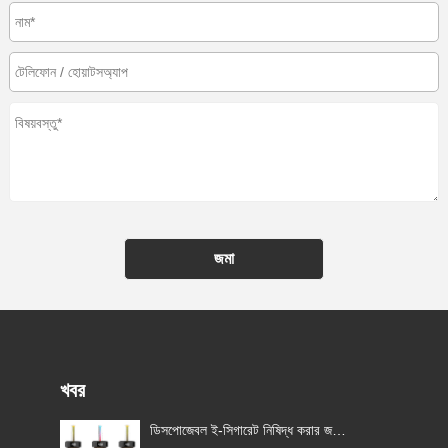
জমা
খবর
ডিসপোজেবল ই-সিগারেট নিষিদ্ধ করার জন্য