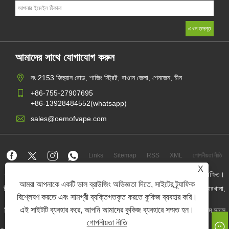
আমাদের সাথে যোগাযোগ করুন
নং 2153 জিহুয়ান রোড, শাজিং স্ট্রিট, বাওান জেলা, শেনজেন, চীন
+86-755-27907695
+86-13928484552(whatsapp)
sales@oemofvape.com
Links
Sitemap
RSS
XML
গোপনীয়তা নীতি
X
কপিরাইট © 2022 অ্যাপলাস প্রিসিশন টেকনোলজি কোং, লিমিটেড। সমস্ত অধিকার সংরক্ষিত।
আমরা আপনাকে একটি ভাল ব্রাউজিং অভিজ্ঞতা দিতে, সাইটের ট্র্যাফিক
চীন কার্টরিজ প্রস্তুতকারক, প্রতিস্থাপন পড ডিভাইস, ডিসপোজেবল ভ্যাপ, ওএম ভ্যাপ কারখানা,
বৈদ্যুতিন সিগারেট
বিশ্লেষণ করতে এবং সামগ্রী ব্যক্তিগতকৃত করতে কুকিজ ব্যবহার করি।
এই সাইটটি ব্যবহার করে, আপনি আমাদের কুকিজ ব্যবহারে সম্মত হন।
নিকোটিন পাউচ পাইকার, নিকোটিন পাউচ সরবরাহকারী, ওএম নিকোটিন পাউচ ফ্যাক্টরি, ওএম স্নাস
ফ্যাক্টরি, নিকোটিন পাউচ, প্রিফিল্ড পোড ডিভাইস,
গোপনীয়তা নীতি