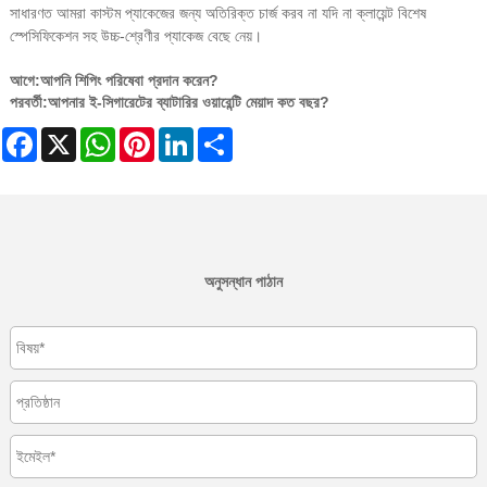
সাধারণত আমরা কাস্টম প্যাকেজের জন্য অতিরিক্ত চার্জ করব না যদি না ক্লায়েন্ট বিশেষ
স্পেসিফিকেশন সহ উচ্চ-শ্রেণীর প্যাকেজ বেছে নেয়।
আগে:
আপনি শিপিং পরিষেবা প্রদান করেন?
পরবর্তী:
আপনার ই-সিগারেটের ব্যাটারির ওয়ারেন্টি মেয়াদ কত বছর?
Facebook
X
WhatsApp
Pinterest
LinkedIn
Share
অনুসন্ধান পাঠান