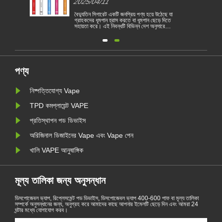
2025/04/11
বৈদ্যুতিন সিগারেট একটি জনপ্রিয় পণ্য হয়ে উঠেছে যা
গ্রাহকদের ধূমপান হ্রাস করতে বা ধূমপান ছেড়ে দিতে
সহায়তা করে। এই নিবন্ধটি বিভিন্ন দেশ অনুসারে
1
বৈদ্যুতিন সিগারেটের আইন ও বিধিগুলি চিত্রিত করে।
তদ্ব্যতীত, কয়েকটি দেশ রয়েছে এবং অঞ্চলগুলি
রয়
ভ্যাপিং পণ্য নিষিদ্ধ করেছে।
পণ্য
নিষ্পত্তিযোগ্য Vape
TPD কমপ্লায়েন্ট VAPE
প্রতিস্থাপন পড ডিভাইস
অরিজিনাল ডিজাইনের Vape এবং Vape পেন
খালি VAPE আনুষাঙ্গিক
মূল্য তালিকা জন্য অনুসন্ধান
ডিসপোজেবল ভ্যাপ, রিপ্লেসমেন্ট পড ডিভাইস, ডিসপোজেবল ভ্যাপ 400-600 পাফ বা মূল্য তালিকা
সম্পর্কে অনুসন্ধানের জন্য, অনুগ্রহ করে আমাদের কাছে আপনার ইমেলটি ছেড়ে দিন এবং আমরা 24
ঘন্টার মধ্যে যোগাযোগ করব।