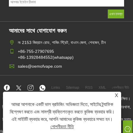
আমাদের সাথে যোগাযোগ করুন
নং 2153 জিহুয়ান রোড, শাজিং স্ট্রিট, বাওান জেলা, শেনজেন, চীন
+86-755-27907695
+86-13928484552(whatsapp)
sales@oemofvape.com
Links
Sitemap
RSS
XML
গোপনীয়তা নীতি
X
কপিরাইট © 2022 অ্যাপলাস প্রিসিশন টেকনোলজি কোং, লিমিটেড। সমস্ত অধিকার সংরক্ষিত।
আমরা আপনাকে একটি ভাল ব্রাউজিং অভিজ্ঞতা দিতে, সাইটের ট্র্যাফিক
চীন কার্টরিজ প্রস্তুতকারক, প্রতিস্থাপন পড ডিভাইস, ডিসপোজেবল ভ্যাপ, ওএম ভ্যাপ কারখানা,
বৈদ্যুতিন সিগারেট
বিশ্লেষণ করতে এবং সামগ্রী ব্যক্তিগতকৃত করতে কুকিজ ব্যবহার করি।
এই সাইটটি ব্যবহার করে, আপনি আমাদের কুকিজ ব্যবহারে সম্মত হন।
নিকোটিন পাউচ পাইকার, নিকোটিন পাউচ সরবরাহকারী, ওএম নিকোটিন পাউচ ফ্যাক্টরি, ওএম স্নাস
ফ্যাক্টরি, নিকোটিন পাউচ, প্রিফিল্ড পোড ডিভাইস,
গোপনীয়তা নীতি
রিফিলড পিওড ডিভাইস, পিওডি সিস্টেম, ক্লোজড পড ডিভাইস, ওপেন পড কিট, ই-লিকুইড, ই-জুস,