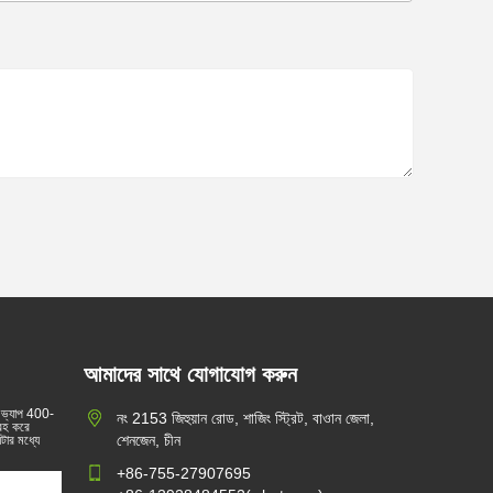
আমাদের সাথে যোগাযোগ করুন
 ভ্যাপ 400-
নং 2153 জিহুয়ান রোড, শাজিং স্ট্রিট, বাওান জেলা,
্রহ করে
শেনজেন, চীন
টার মধ্যে
+86-755-27907695