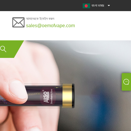
বাংলা ভাষার
আমাদেরকে ইমেইল করুন
sales@oemofvape.com