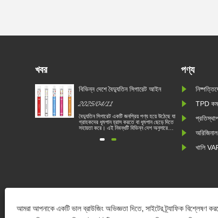
খবর
পণ্য
ধ করার জন্য
বিভিন্ন দেশে বৈদ্যুতিন সিগারেট আইন
নিষ্পত্ত
রিণত হয়
2025/04/11
TPD কমপ্
েকে বিরত
বৈদ্যুতিন সিগারেট একটি জনপ্রিয় পণ্য হয়ে উঠেছে যা
প্রতিস্থ
র প্রয়াসে
গ্রাহকদের ধূমপান হ্রাস করতে বা ধূমপান ছেড়ে দিতে
 করার জন্য
সহায়তা করে। এই নিবন্ধটি বিভিন্ন দেশ অনুসারে
অরিজিনা
 হয়েছে। 1
বৈদ্যুতিন সিগারেটের আইন ও বিধিগুলি চিত্রিত করে।
 ভিত্তিতে
তদ্ব্যতীত, কয়েকটি দেশ রয়েছে এবং অঞ্চলগুলি
গারেট বিক্রয়
ভ্যাপিং পণ্য নিষিদ্ধ করেছে।
খালি VAP
মা......
আমরা আপনাকে একটি ভাল ব্রাউজিং অভিজ্ঞতা দিতে, সাইটের ট্র্যাফিক বিশ্লেষণ কর
চীন কা