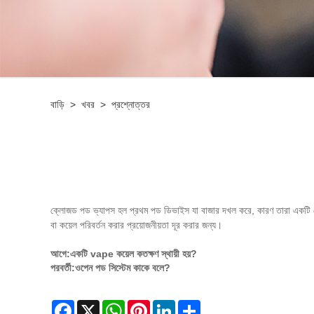
বাড়ি
>
খবর
>
প্রশ্নোত্তর
ক্লোজড পড ভ্যাপস হল প্রথম পড ডিভাইস যা বাজার দখল করে, কারণ তারা একটি পোর্ট
বা কয়েল পরিবর্তন করার প্রয়োজনীয়তা দূর করার জন্য।
আগে:
একটি vape কয়েল কতক্ষণ স্থায়ী হয়?
পরবর্তী:
ওপেন পড সিস্টেম কাকে বলে?
Facebook
X
WhatsApp
Pinterest
LinkedIn
Share