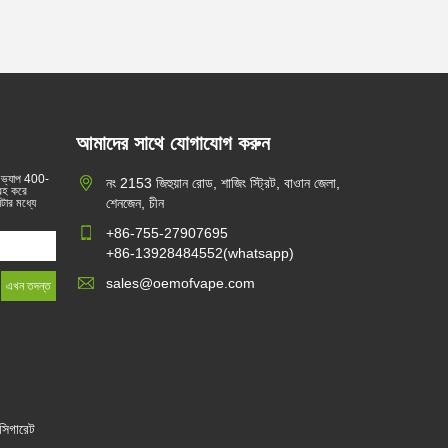
আমাদের সাথে যোগাযোগ করুন
 ভ্যাপ 400-
নং 2153 জিহুয়ান রোড, শাজিং স্ট্রিট, বাওান জেলা,
্রহ করে
শেনজেন, চীন
টার মধ্যে
+86-755-27907695
+86-13928484552(whatsapp)
sales@oemofvape.com
সিগারেট