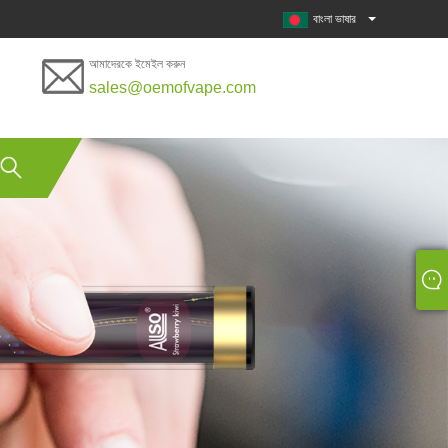
বাংলা ভাষার
আমাদেরকে ইমেইল করুন
sales@oemofvape.com