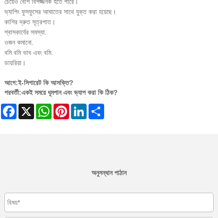
চেয়েও বেশি বিপজ্জনক হতে পারে।
ভ্যাপিং ফুসফুসের আঘাতের সাথে যুক্ত করা হয়েছে।
কাশির দ্রুত সূত্রপাত।
শ্বাসকার্যের সমস্যা.
ওজন কমানো.
বমি বমি ভাব এবং বমি.
ডায়রিয়া।
আগে:
ই-সিগারেট কি আসক্তি?
পরবর্তী:
একই সময়ে ধূমপান এবং ভ্যাপ করা কি ঠিক?
Facebook
X
WhatsApp
Pinterest
LinkedIn
Share
অনুসন্ধান পাঠান