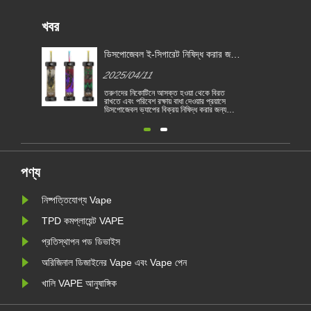
খবর
ডিসপোজেবল ই-সিগারেট নিষিদ্ধ করার জন্য
বেলজিয়াম প্রথম ইইউ দেশে পরিণত হয়
2025/04/11
তরুণদের নিকোটিনে আসক্ত হওয়া থেকে বিরত
রাখতে এবং পরিবেশ রক্ষায় বাধা দেওয়ার প্রয়াসে
ডিসপোজেবল ভ্যাপের বিক্রয় নিষিদ্ধ করার জন্য
বেলজিয়াম ইইউ প্রথম দেশে পরিণত হয়েছে। 1
জানুয়ারী থেকে স্বাস্থ্য ও পরিবেশগত ভিত্তিতে
বেলজিয়ামে ডিসপোজেবল বৈদ্যুতিন সিগারেট বিক্রয়
নিষিদ্ধ করা হয়েছে। ইইউ দেশগুলি তামা......
পণ্য
নিষ্পত্তিযোগ্য Vape
TPD কমপ্লায়েন্ট VAPE
প্রতিস্থাপন পড ডিভাইস
অরিজিনাল ডিজাইনের Vape এবং Vape পেন
খালি VAPE আনুষাঙ্গিক