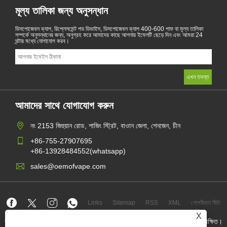
মূল্য তালিকা জন্য অনুসন্ধান
ডিসপোজেবল ভ্যাপ, রিপ্লেসমেন্ট পড ডিভাইস, ডিসপোজেবল ভ্যাপ 400-600 পাফ বা মূল্য তালিকা
সম্পর্কে অনুসন্ধানের জন্য, অনুগ্রহ করে আমাদের কাছে আপনার ইমেলটি ছেড়ে দিন এবং আমরা 24
ঘন্টার মধ্যে যোগাযোগ করব।
আমাদের সাথে যোগাযোগ করুন
নং 2153 জিহুয়ান রোড, শাজিং স্ট্রিট, বাওান জেলা, শেনজেন, চীন
+86-755-27907695
+86-13928484552(whatsapp)
sales@oemofvape.com
Links
Sitemap
RSS
XML
গোপনীয়তা নীতি
X
কপিরাইট © 2022 অ্যাপলাস প্রিসিশন টেকনোলজি কোং, লিমিটেড। সমস্ত অধিকার সংরক্ষিত।