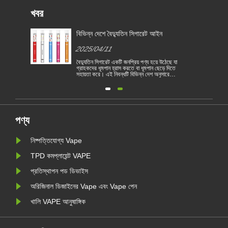
খবর
জন্য
বিভিন্ন দেশে বৈদ্যুতিন সিগারেট আইন
2025/04/11
বৈদ্যুতিন সিগারেট একটি জনপ্রিয় পণ্য হয়ে উঠেছে যা
গ্রাহকদের ধূমপান হ্রাস করতে বা ধূমপান ছেড়ে দিতে
সহায়তা করে। এই নিবন্ধটি বিভিন্ন দেশ অনুসারে
1
বৈদ্যুতিন সিগারেটের আইন ও বিধিগুলি চিত্রিত করে।
তদ্ব্যতীত, কয়েকটি দেশ রয়েছে এবং অঞ্চলগুলি
রয়
ভ্যাপিং পণ্য নিষিদ্ধ করেছে।
পণ্য
নিষ্পত্তিযোগ্য Vape
TPD কমপ্লায়েন্ট VAPE
প্রতিস্থাপন পড ডিভাইস
অরিজিনাল ডিজাইনের Vape এবং Vape পেন
খালি VAPE আনুষাঙ্গিক