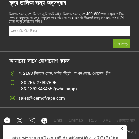
মূল্য তালিকা জন্য অনুসন্ধান
ডিসপোজেবল ভ্যাপ, রিপ্লেসমেন্ট পড ডিভাইস, ডিসপোজেবল ভ্যাপ 400-600 পাফ বা মূল্য তালিকা
সম্পর্কে অনুসন্ধানের জন্য, অনুগ্রহ করে আমাদের কাছে আপনার ইমেলটি ছেড়ে দিন এবং আমরা 24
ঘন্টার মধ্যে যোগাযোগ করব।
আমাদের সাথে যোগাযোগ করুন
নং 2153 জিহুয়ান রোড, শাজিং স্ট্রিট, বাওান জেলা, শেনজেন, চীন
+86-755-27907695
+86-13928484552(whatsapp)
sales@oemofvape.com
Links
Sitemap
RSS
XML
গোপনীয়তা নীতি
X
কপিরাইট © 2022 অ্যাপলাস প্রিসিশন টেকনোলজি কোং, লিমিটেড। সমস্ত অধিকার সংরক্ষিত।
আমরা আপনাকে একটি ভাল ব্রাউজিং অভিজ্ঞতা দিতে, সাইটের ট্র্যাফিক